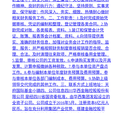
作精神、良好的执行力；遵纪守法、坚持原则、实事求
是、保守秘密；作风深入、务实、细致、热情耐心做好
相关财务服务工作。二、工作职责：1.及时完成原始凭
据审核、凭证的编制和整理，登记管理各类合同。2.协
助完成对账、各类报表、资料。3.装订和保管会计凭
证、账簿、报表等会计档案、资料。4.向领导提供真
实、准确的财务信息，加强对业务会计工作的指导、监
督、服务；并严格按照财务制度审核报销是否合规、合
理、合法。及时清理往来款项，严格审核备用金管理。
5.监督、审核公司的工资发放。6.申请购买发票以及开具
发票、计算申报缴纳各种税款。7.参与本单位资产盘点
工作。8.参与编制本单位年度财务预算及费用预算，参
与审核本单位各部门编制成本、费用预算。9.协助上级
领导交代完成的其他工作。三、联系方式上班地址：天
府国际基金小镇四、公司信息四川华西金融控股股份有
限公司 是经四川省国资委批准，由华西集团发起设立的
全资子公司。公司成立于2016年5月，注册资本6亿元人
民币。旨在充分利用集团产业优势，搭建金融控股平