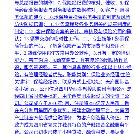
与总结报告的制作；7. 保险经纪费的核对、催收；8. 保
险经纪业务报表与财务报表的数据核对；9. 客户理赔服
务体系的建立；10.承保项目投保服务手册的制定及风险
防灾防损培训；11. 业务流程及各业务相关的规章制度的
制定；12. 客户保险方案的设计、审核及与保险公司的确
认；13.领导交办的临时性工作。二、专业技能1.熟悉保
险行业的产品，了解各保险产品的市场费率和费用水
平；2.熟练使用PPT等常用办公软件；3.具有一定的培训
能力，善于沟通；4.勤奋踏实，具有良好的团队协作意
识，服务意识强。三、其他具备保险行业3年以上从业经
验，有管理经验者优先。职能类别：保险业务经理/主管
关键字：保险经纪四、联系方式上班地址：天府国际基
金小镇 五、公司信息四川华西金融控股股份有限公司 是
经四川省国资委批准，由华西集团发起设立的全资子公
司。公司成立于2016年5月，注册资本6亿元人民币。旨
在充分利用集团产业优势，搭建金融控股平台，为集团
产业链全方位提供金融服务，为客户创造最大价值，并
致力成为四川省领先并独具特色的产融结合金融服务平
台。公司已初步形成了小额贷款、融资租赁、票据业