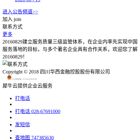
进入公告频道>>
加入
join
联系方式
更多
20160829建立服务质量三级监管体系，在企业内率先实现中国
服务落地的目标，与多个著名企业具有合作关系，欢迎您了解
20160829！
Copyright © 2018 四川华西金融控股股份有限公司
川公网安备 51015602000580号
犀牛云提供企业云服务
打电话
打电话
028-67691000
发短信
查地图
747385630