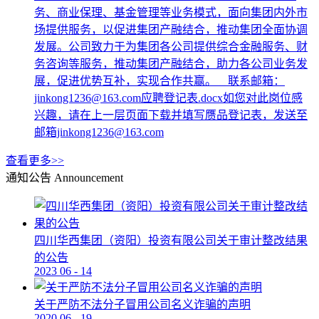
务、商业保理、基金管理等业务模式，面向集团内外市
场提供服务，以促进集团产融结合，推动集团全面协调
发展。公司致力于为集团各公司提供综合金融服务、财
务咨询等服务，推动集团产融结合，助力各公司业务发
展，促进优势互补，实现合作共赢。 联系邮箱：
jinkong1236@163.com应聘登记表.docx如您对此岗位感
兴趣，请在上一层页面下载并填写赝品登记表，发送至
邮箱jinkong1236@163.com
查看更多>>
通知公告
Announcement
四川华西集团（资阳）投资有限公司关于审计整改结果
的公告
2023
06
-
14
关于严防不法分子冒用公司名义诈骗的声明
2020
06
-
19