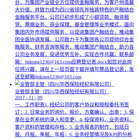
台，为集团产业链全方位提供金融服务，为客户创造最
大价值，并致力成为四川省领先并独具特色的产融结合
金融服务平台。公司已初步形成了小额贷款、融资租
赁、票据业务、商业保理、基金管理等业务模式，面向
集团内外市场提供服务，以促进集团产融结合，推动集
团全面协调发展。公司致力于为集团各公司提供综合金
融服务、财务咨询等服务，推动集团产融结合，助力各
公司业务发展，促进优势互补，实现合作共赢。联系邮
箱：jinkong1236@163.com应聘登记表.docx如您对此岗
位感兴趣，请在上一层页面下载并填写赝品登记表，发
送至邮箱jinkong1236@163.com
业管部主管（四川华西保险经纪有限公司）
2017
-
11
-
09
一、工作职责1. 经纪公司的客户协议和授权委托书签
订；2. 日常业务的询价、报价、方案确认、出单；3. 保
单在业务系统的录入和变更；4. 投保资料、业务资料、
客户资料的管理和存档；5. 业务报表的制作，包括日
报、月报、季报、年报；6. 业务经营情况及KPI的分析