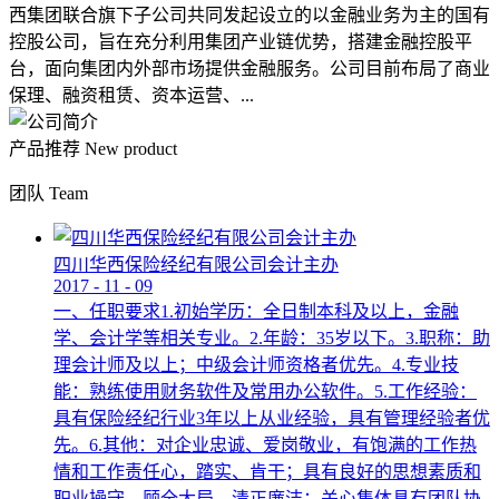
西集团联合旗下子公司共同发起设立的以金融业务为主的国有
控股公司，旨在充分利用集团产业链优势，搭建金融控股平
台，面向集团内外部市场提供金融服务。公司目前布局了商业
保理、融资租赁、资本运营、...
产品推荐
New product
团队
Team
四川华西保险经纪有限公司会计主办
2017
-
11
-
09
一、任职要求1.初始学历：全日制本科及以上，金融
学、会计学等相关专业。2.年龄：35岁以下。3.职称：助
理会计师及以上；中级会计师资格者优先。4.专业技
能：熟练使用财务软件及常用办公软件。5.工作经验：
具有保险经纪行业3年以上从业经验，具有管理经验者优
先。6.其他：对企业忠诚、爱岗敬业，有饱满的工作热
情和工作责任心，踏实、肯干；具有良好的思想素质和
职业操守，顾全大局，清正廉洁；关心集体具有团队协