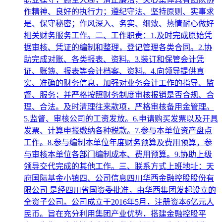
作精神、良好的执行力；遵纪守法、坚持原则、实事求
是、保守秘密；作风深入、务实、细致、热情耐心做好
相关财务服务工作。二、工作职责：1.及时完成原始凭
据审核、凭证的编制和整理，登记管理各类合同。2.协
助完成对账、各类报表、资料。3.装订和保管会计凭
证、账簿、报表等会计档案、资料。4.向领导提供真
实、准确的财务信息，加强对业务会计工作的指导、监
督、服务；并严格按照财务制度审核报销是否合规、合
理、合法。及时清理往来款项，严格审核备用金管理。
5.监督、审核公司的工资发放。6.申请购买发票以及开具
发票、计算申报缴纳各种税款。7.参与本单位资产盘点
工作。8.参与编制本单位年度财务预算及费用预算，参
与审核本单位各部门编制成本、费用预算。9.协助上级
领导交代完成的其他工作。三、联系方式上班地址：天
府国际基金小镇四、公司信息四川华西金融控股股份有
限公司 是经四川省国资委批准，由华西集团发起设立的
全资子公司。公司成立于2016年5月，注册资本6亿元人
民币。旨在充分利用集团产业优势，搭建金融控股平