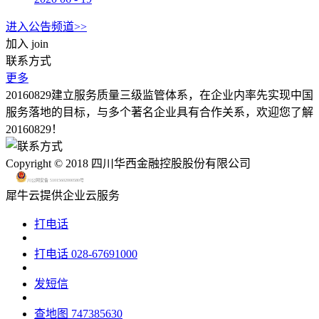
进入公告频道>>
加入
join
联系方式
更多
20160829建立服务质量三级监管体系，在企业内率先实现中国
服务落地的目标，与多个著名企业具有合作关系，欢迎您了解
20160829！
Copyright © 2018 四川华西金融控股股份有限公司
川公网安备 51015602000580号
犀牛云提供企业云服务
打电话
打电话
028-67691000
发短信
查地图
747385630