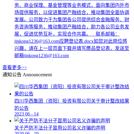
务、商业保理、基金管理等业务模式，面向集团内外市
场提供服务，以促进集团产融结合，推动集团全面协调
发展。公司致力于为集团各公司提供综合金融服务、财
务咨询等服务，推动集团产融结合，助力各公司业务发
展，促进优势互补，实现合作共赢。 联系邮箱：
jinkong1236@163.com应聘登记表.docx如您对此岗位感
兴趣，请在上一层页面下载并填写赝品登记表，发送至
邮箱jinkong1236@163.com
查看更多>>
通知公告
Announcement
四川华西集团（资阳）投资有限公司关于审计整改结果
的公告
2023
06
-
14
关于严防不法分子冒用公司名义诈骗的声明
2020
06
-
19