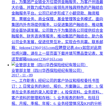
台，为集团产业链全方位提供金融服务，为客户创造最
大价值，并致力成为四川省领先并独具特色的产融结合
金融服务平台。公司已初步形成了小额贷款、融资租
赁、票据业务、商业保理、基金管理等业务模式，面向
集团内外市场提供服务，以促进集团产融结合，推动集
团全面协调发展。公司致力于为集团各公司提供综合金
融服务、财务咨询等服务，推动集团产融结合，助力各
公司业务发展，促进优势互补，实现合作共赢。联系邮
箱：jinkong1236@163.com应聘登记表.docx如您对此岗
位感兴趣，请在上一层页面下载并填写赝品登记表，发
送至邮箱jinkong1236@163.com
业管部主管（四川华西保险经纪有限公司）
2017
-
11
-
09
一、工作职责1. 经纪公司的客户协议和授权委托书签
订；2. 日常业务的询价、报价、方案确认、出单；3. 保
单在业务系统的录入和变更；4. 投保资料、业务资料、
客户资料的管理和存档；5. 业务报表的制作，包括日
报、月报、季报、年报；6. 业务经营情况及KPI的分析