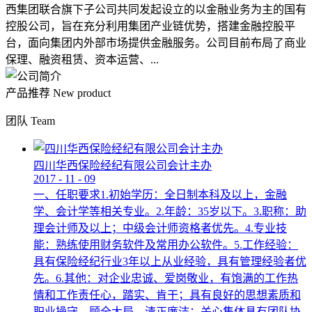
西集团联合旗下子公司共同发起设立的以金融业务为主的国有
控股公司，旨在充分利用集团产业链优势，搭建金融控股平
台，面向集团内外部市场提供金融服务。公司目前布局了商业
保理、融资租赁、资本运营、...
产品推荐
New product
团队
Team
四川华西保险经纪有限公司会计主办
2017
-
11
-
09
一、任职要求1.初始学历：全日制本科及以上，金融
学、会计学等相关专业。2.年龄：35岁以下。3.职称：助
理会计师及以上；中级会计师资格者优先。4.专业技
能：熟练使用财务软件及常用办公软件。5.工作经验：
具有保险经纪行业3年以上从业经验，具有管理经验者优
先。6.其他：对企业忠诚、爱岗敬业，有饱满的工作热
情和工作责任心，踏实、肯干；具有良好的思想素质和
职业操守，顾全大局，清正廉洁；关心集体具有团队协