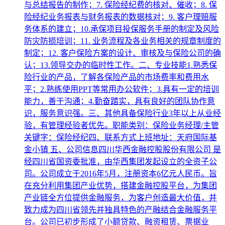
与总结报告的制作；7. 保险经纪费的核对、催收；8. 保
险经纪业务报表与财务报表的数据核对；9. 客户理赔服
务体系的建立；10.承保项目投保服务手册的制定及风险
防灾防损培训；11. 业务流程及各业务相关的规章制度的
制定；12. 客户保险方案的设计、审核及与保险公司的确
认；13.领导交办的临时性工作。二、专业技能1.熟悉保
险行业的产品，了解各保险产品的市场费率和费用水
平；2.熟练使用PPT等常用办公软件；3.具有一定的培训
能力，善于沟通；4.勤奋踏实，具有良好的团队协作意
识，服务意识强。三、其他具备保险行业3年以上从业经
验，有管理经验者优先。职能类别：保险业务经理/主管
关键字：保险经纪四、联系方式上班地址：天府国际基
金小镇 五、公司信息四川华西金融控股股份有限公司 是
经四川省国资委批准，由华西集团发起设立的全资子公
司。公司成立于2016年5月，注册资本6亿元人民币。旨
在充分利用集团产业优势，搭建金融控股平台，为集团
产业链全方位提供金融服务，为客户创造最大价值，并
致力成为四川省领先并独具特色的产融结合金融服务平
台。公司已初步形成了小额贷款、融资租赁、票据业