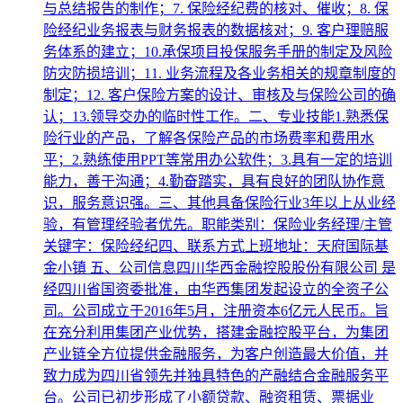
与总结报告的制作；7. 保险经纪费的核对、催收；8. 保
险经纪业务报表与财务报表的数据核对；9. 客户理赔服
务体系的建立；10.承保项目投保服务手册的制定及风险
防灾防损培训；11. 业务流程及各业务相关的规章制度的
制定；12. 客户保险方案的设计、审核及与保险公司的确
认；13.领导交办的临时性工作。二、专业技能1.熟悉保
险行业的产品，了解各保险产品的市场费率和费用水
平；2.熟练使用PPT等常用办公软件；3.具有一定的培训
能力，善于沟通；4.勤奋踏实，具有良好的团队协作意
识，服务意识强。三、其他具备保险行业3年以上从业经
验，有管理经验者优先。职能类别：保险业务经理/主管
关键字：保险经纪四、联系方式上班地址：天府国际基
金小镇 五、公司信息四川华西金融控股股份有限公司 是
经四川省国资委批准，由华西集团发起设立的全资子公
司。公司成立于2016年5月，注册资本6亿元人民币。旨
在充分利用集团产业优势，搭建金融控股平台，为集团
产业链全方位提供金融服务，为客户创造最大价值，并
致力成为四川省领先并独具特色的产融结合金融服务平
台。公司已初步形成了小额贷款、融资租赁、票据业