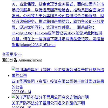
务、商业保理、基金管理等业务模式，面向集团内外市
场提供服务，以促进集团产融结合，推动集团全面协调
发展。公司致力于为集团各公司提供综合金融服务、财
务咨询等服务，推动集团产融结合，助力各公司业务发
展，促进优势互补，实现合作共赢。 联系邮箱：
jinkong1236@163.com应聘登记表.docx如您对此岗位感
兴趣，请在上一层页面下载并填写赝品登记表，发送至
邮箱jinkong1236@163.com
查看更多>>
通知公告
Announcement
四川华西集团（资阳）投资有限公司关于审计整改结果
的公告
2023
06
-
14
关于严防不法分子冒用公司名义诈骗的声明
2020
06
-
19