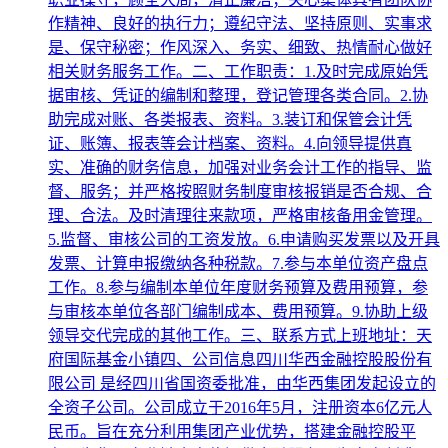
作精神、良好的执行力；遵纪守法、坚持原则、实事求
是、保守秘密；作风深入、务实、细致、热情耐心做好
相关财务服务工作。二、工作职责：1.及时完成原始凭
据审核、凭证的编制和整理，登记管理各类合同。2.协
助完成对账、各类报表、资料。3.装订和保管会计凭
证、账簿、报表等会计档案、资料。4.向领导提供真
实、准确的财务信息，加强对业务会计工作的指导、监
督、服务；并严格按照财务制度审核报销是否合规、合
理、合法。及时清理往来款项，严格审核备用金管理。
5.监督、审核公司的工资发放。6.申请购买发票以及开具
发票、计算申报缴纳各种税款。7.参与本单位资产盘点
工作。8.参与编制本单位年度财务预算及费用预算，参
与审核本单位各部门编制成本、费用预算。9.协助上级
领导交代完成的其他工作。三、联系方式上班地址：天
府国际基金小镇四、公司信息四川华西金融控股股份有
限公司 是经四川省国资委批准，由华西集团发起设立的
全资子公司。公司成立于2016年5月，注册资本6亿元人
民币。旨在充分利用集团产业优势，搭建金融控股平