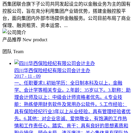
西集团联合旗下子公司共同发起设立的以金融业务为主的国有
控股公司，旨在充分利用集团产业链优势，搭建金融控股平
台，面向集团内外部市场提供金融服务。公司目前布局了商业
保理、融资租赁、资本运营、...
产品推荐
New product
团队
Team
四川华西保险经纪有限公司会计主办
2017
-
11
-
09
一、任职要求1.初始学历：全日制本科及以上，金融
学、会计学等相关专业。2.年龄：35岁以下。3.职称：助
理会计师及以上；中级会计师资格者优先。4.专业技
能：熟练使用财务软件及常用办公软件。5.工作经验：
具有保险经纪行业3年以上从业经验，具有管理经验者优
先。6.其他：对企业忠诚、爱岗敬业，有饱满的工作热
情和工作责任心，踏实、肯干；具有良好的思想素质和
职业操守，顾全大局，清正廉洁；关心集体具有团队协