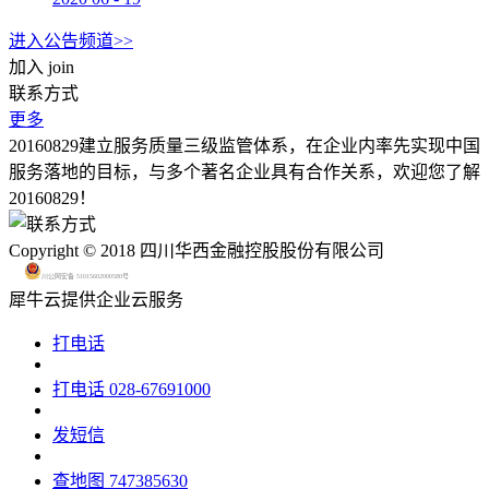
进入公告频道>>
加入
join
联系方式
更多
20160829建立服务质量三级监管体系，在企业内率先实现中国
服务落地的目标，与多个著名企业具有合作关系，欢迎您了解
20160829！
Copyright © 2018 四川华西金融控股股份有限公司
川公网安备 51015602000580号
犀牛云提供企业云服务
打电话
打电话
028-67691000
发短信
查地图
747385630