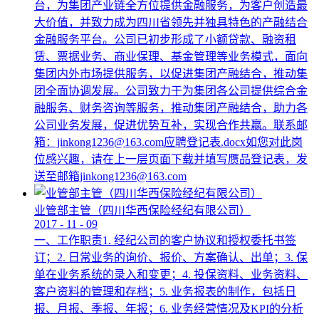
台，为集团产业链全方位提供金融服务，为客户创造最
大价值，并致力成为四川省领先并独具特色的产融结合
金融服务平台。公司已初步形成了小额贷款、融资租
赁、票据业务、商业保理、基金管理等业务模式，面向
集团内外市场提供服务，以促进集团产融结合，推动集
团全面协调发展。公司致力于为集团各公司提供综合金
融服务、财务咨询等服务，推动集团产融结合，助力各
公司业务发展，促进优势互补，实现合作共赢。联系邮
箱：jinkong1236@163.com应聘登记表.docx如您对此岗
位感兴趣，请在上一层页面下载并填写赝品登记表，发
送至邮箱jinkong1236@163.com
业管部主管（四川华西保险经纪有限公司）
2017
-
11
-
09
一、工作职责1. 经纪公司的客户协议和授权委托书签
订；2. 日常业务的询价、报价、方案确认、出单；3. 保
单在业务系统的录入和变更；4. 投保资料、业务资料、
客户资料的管理和存档；5. 业务报表的制作，包括日
报、月报、季报、年报；6. 业务经营情况及KPI的分析