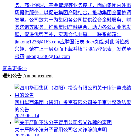
务、商业保理、基金管理等业务模式，面向集团内外市
场提供服务，以促进集团产融结合，推动集团全面协调
发展。公司致力于为集团各公司提供综合金融服务、财
务咨询等服务，推动集团产融结合，助力各公司业务发
展，促进优势互补，实现合作共赢。 联系邮箱：
jinkong1236@163.com应聘登记表.docx如您对此岗位感
兴趣，请在上一层页面下载并填写赝品登记表，发送至
邮箱jinkong1236@163.com
查看更多>>
通知公告
Announcement
四川华西集团（资阳）投资有限公司关于审计整改结果
的公告
2023
06
-
14
关于严防不法分子冒用公司名义诈骗的声明
2020
06
-
19