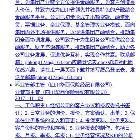
台，为集团产业链全方位提供金融服务，为客户创造最
大价值，并致力成为四川省领先并独具特色的产融结合
金融服务平台。公司已初步形成了小额贷款、融资租
赁、票据业务、商业保理、基金管理等业务模式，面向
集团内外市场提供服务，以促进集团产融结合，推动集
团全面协调发展。公司致力于为集团各公司提供综合金
融服务、财务咨询等服务，推动集团产融结合，助力各
公司业务发展，促进优势互补，实现合作共赢。联系邮
箱：jinkong1236@163.com应聘登记表.docx如您对此岗
位感兴趣，请在上一层页面下载并填写赝品登记表，发
送至邮箱jinkong1236@163.com
业管部主管（四川华西保险经纪有限公司）
2017
-
11
-
09
一、工作职责1. 经纪公司的客户协议和授权委托书签
订；2. 日常业务的询价、报价、方案确认、出单；3. 保
单在业务系统的录入和变更；4. 投保资料、业务资料、
客户资料的管理和存档；5. 业务报表的制作，包括日
报、月报、季报、年报；6. 业务经营情况及KPI的分析