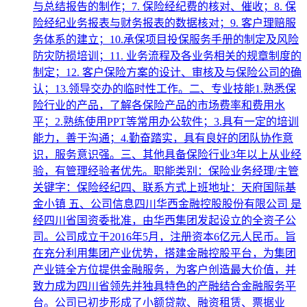
与总结报告的制作；7. 保险经纪费的核对、催收；8. 保
险经纪业务报表与财务报表的数据核对；9. 客户理赔服
务体系的建立；10.承保项目投保服务手册的制定及风险
防灾防损培训；11. 业务流程及各业务相关的规章制度的
制定；12. 客户保险方案的设计、审核及与保险公司的确
认；13.领导交办的临时性工作。二、专业技能1.熟悉保
险行业的产品，了解各保险产品的市场费率和费用水
平；2.熟练使用PPT等常用办公软件；3.具有一定的培训
能力，善于沟通；4.勤奋踏实，具有良好的团队协作意
识，服务意识强。三、其他具备保险行业3年以上从业经
验，有管理经验者优先。职能类别：保险业务经理/主管
关键字：保险经纪四、联系方式上班地址：天府国际基
金小镇 五、公司信息四川华西金融控股股份有限公司 是
经四川省国资委批准，由华西集团发起设立的全资子公
司。公司成立于2016年5月，注册资本6亿元人民币。旨
在充分利用集团产业优势，搭建金融控股平台，为集团
产业链全方位提供金融服务，为客户创造最大价值，并
致力成为四川省领先并独具特色的产融结合金融服务平
台。公司已初步形成了小额贷款、融资租赁、票据业