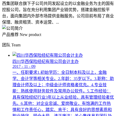
西集团联合旗下子公司共同发起设立的以金融业务为主的国有
控股公司，旨在充分利用集团产业链优势，搭建金融控股平
台，面向集团内外部市场提供金融服务。公司目前布局了商业
保理、融资租赁、资本运营、...
产品推荐
New product
团队
Team
四川华西保险经纪有限公司会计主办
2017
-
11
-
09
一、任职要求1.初始学历：全日制本科及以上，金融
学、会计学等相关专业。2.年龄：35岁以下。3.职称：助
理会计师及以上；中级会计师资格者优先。4.专业技
能：熟练使用财务软件及常用办公软件。5.工作经验：
具有保险经纪行业3年以上从业经验，具有管理经验者优
先。6.其他：对企业忠诚、爱岗敬业，有饱满的工作热
情和工作责任心，踏实、肯干；具有良好的思想素质和
职业操守，顾全大局，清正廉洁；关心集体具有团队协