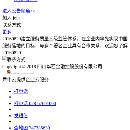
进入公告频道>>
加入
join
联系方式
更多
20160829建立服务质量三级监管体系，在企业内率先实现中国
服务落地的目标，与多个著名企业具有合作关系，欢迎您了解
20160829！
Copyright © 2018 四川华西金融控股股份有限公司
川公网安备 51015602000580号
犀牛云提供企业云服务
打电话
打电话
028-67691000
发短信
查地图
747385630