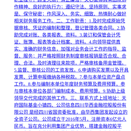
作精神、良好的执行力；遵纪守法、坚持原则、实事求
是、保守秘密；作风深入、务实、细致、热情耐心做好
相关财务服务工作。二、工作职责：1.及时完成原始凭
据审核、凭证的编制和整理，登记管理各类合同。2.协
助完成对账、各类报表、资料。3.装订和保管会计凭
证、账簿、报表等会计档案、资料。4.向领导提供真
实、准确的财务信息，加强对业务会计工作的指导、监
督、服务；并严格按照财务制度审核报销是否合规、合
理、合法。及时清理往来款项，严格审核备用金管理。
5.监督、审核公司的工资发放。6.申请购买发票以及开具
发票、计算申报缴纳各种税款。7.参与本单位资产盘点
工作。8.参与编制本单位年度财务预算及费用预算，参
与审核本单位各部门编制成本、费用预算。9.协助上级
领导交代完成的其他工作。三、联系方式上班地址：天
府国际基金小镇四、公司信息四川华西金融控股股份有
限公司 是经四川省国资委批准，由华西集团发起设立的
全资子公司。公司成立于2016年5月，注册资本6亿元人
民币。旨在充分利用集团产业优势，搭建金融控股平