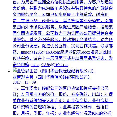
台，为集团产业链全方位提供金融服务，为客户创造最
大价值，并致力成为四川省领先并独具特色的产融结合
金融服务平台。公司已初步形成了小额贷款、融资租
赁、票据业务、商业保理、基金管理等业务模式，面向
集团内外市场提供服务，以促进集团产融结合，推动集
团全面协调发展。公司致力于为集团各公司提供综合金
融服务、财务咨询等服务，推动集团产融结合，助力各
公司业务发展，促进优势互补，实现合作共赢。联系邮
箱：jinkong1236@163.com应聘登记表.docx如您对此岗
位感兴趣，请在上一层页面下载并填写赝品登记表，发
送至邮箱jinkong1236@163.com
业管部主管（四川华西保险经纪有限公司）
2017
-
11
-
09
一、工作职责1. 经纪公司的客户协议和授权委托书签
订；2. 日常业务的询价、报价、方案确认、出单；3. 保
单在业务系统的录入和变更；4. 投保资料、业务资料、
客户资料的管理和存档；5. 业务报表的制作，包括日
报、月报、季报、年报；6. 业务经营情况及KPI的分析