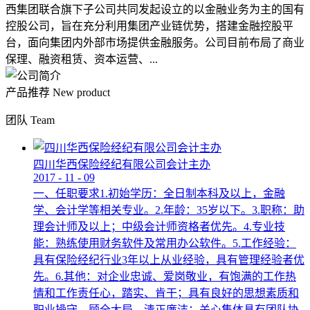
西集团联合旗下子公司共同发起设立的以金融业务为主的国有
控股公司，旨在充分利用集团产业链优势，搭建金融控股平
台，面向集团内外部市场提供金融服务。公司目前布局了商业
保理、融资租赁、资本运营、...
产品推荐
New product
团队
Team
四川华西保险经纪有限公司会计主办
2017
-
11
-
09
一、任职要求1.初始学历：全日制本科及以上，金融
学、会计学等相关专业。2.年龄：35岁以下。3.职称：助
理会计师及以上；中级会计师资格者优先。4.专业技
能：熟练使用财务软件及常用办公软件。5.工作经验：
具有保险经纪行业3年以上从业经验，具有管理经验者优
先。6.其他：对企业忠诚、爱岗敬业，有饱满的工作热
情和工作责任心，踏实、肯干；具有良好的思想素质和
职业操守，顾全大局，清正廉洁；关心集体具有团队协