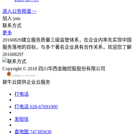
进入公告频道>>
加入
join
联系方式
更多
20160829建立服务质量三级监管体系，在企业内率先实现中国
服务落地的目标，与多个著名企业具有合作关系，欢迎您了解
20160829！
Copyright © 2018 四川华西金融控股股份有限公司
川公网安备 51015602000580号
犀牛云提供企业云服务
打电话
打电话
028-67691000
发短信
查地图
747385630