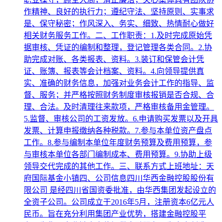
作精神、良好的执行力；遵纪守法、坚持原则、实事求
是、保守秘密；作风深入、务实、细致、热情耐心做好
相关财务服务工作。二、工作职责：1.及时完成原始凭
据审核、凭证的编制和整理，登记管理各类合同。2.协
助完成对账、各类报表、资料。3.装订和保管会计凭
证、账簿、报表等会计档案、资料。4.向领导提供真
实、准确的财务信息，加强对业务会计工作的指导、监
督、服务；并严格按照财务制度审核报销是否合规、合
理、合法。及时清理往来款项，严格审核备用金管理。
5.监督、审核公司的工资发放。6.申请购买发票以及开具
发票、计算申报缴纳各种税款。7.参与本单位资产盘点
工作。8.参与编制本单位年度财务预算及费用预算，参
与审核本单位各部门编制成本、费用预算。9.协助上级
领导交代完成的其他工作。三、联系方式上班地址：天
府国际基金小镇四、公司信息四川华西金融控股股份有
限公司 是经四川省国资委批准，由华西集团发起设立的
全资子公司。公司成立于2016年5月，注册资本6亿元人
民币。旨在充分利用集团产业优势，搭建金融控股平