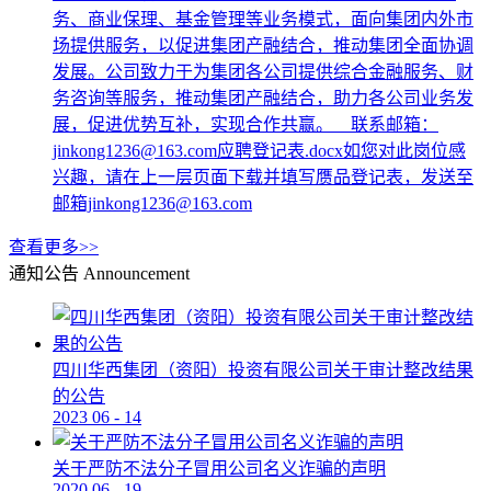
务、商业保理、基金管理等业务模式，面向集团内外市
场提供服务，以促进集团产融结合，推动集团全面协调
发展。公司致力于为集团各公司提供综合金融服务、财
务咨询等服务，推动集团产融结合，助力各公司业务发
展，促进优势互补，实现合作共赢。 联系邮箱：
jinkong1236@163.com应聘登记表.docx如您对此岗位感
兴趣，请在上一层页面下载并填写赝品登记表，发送至
邮箱jinkong1236@163.com
查看更多>>
通知公告
Announcement
四川华西集团（资阳）投资有限公司关于审计整改结果
的公告
2023
06
-
14
关于严防不法分子冒用公司名义诈骗的声明
2020
06
-
19