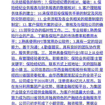
与总结报告的制作；7. 保险经纪费的核对、催收；8. 保
险经纪业务报表与财务报表的数据核对；9. 客户理赔服
务体系的建立；10.承保项目投保服务手册的制定及风险
防灾防损培训；11. 业务流程及各业务相关的规章制度的
制定；12. 客户保险方案的设计、审核及与保险公司的确
认；13.领导交办的临时性工作。二、专业技能1.熟悉保
险行业的产品，了解各保险产品的市场费率和费用水
平；2.熟练使用PPT等常用办公软件；3.具有一定的培训
能力，善于沟通；4.勤奋踏实，具有良好的团队协作意
识，服务意识强。三、其他具备保险行业3年以上从业经
验，有管理经验者优先。职能类别：保险业务经理/主管
关键字：保险经纪四、联系方式上班地址：天府国际基
金小镇 五、公司信息四川华西金融控股股份有限公司 是
经四川省国资委批准，由华西集团发起设立的全资子公
司。公司成立于2016年5月，注册资本6亿元人民币。旨
在充分利用集团产业优势，搭建金融控股平台，为集团
产业链全方位提供金融服务，为客户创造最大价值，并
致力成为四川省领先并独具特色的产融结合金融服务平
台。公司已初步形成了小额贷款、融资租赁、票据业