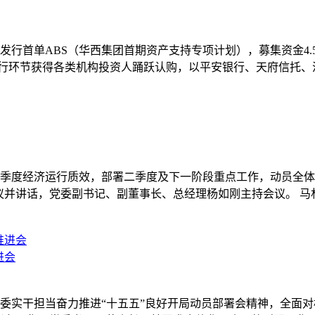
所发行首单ABS（华西集团首期资产支持专项计划），募集资金4.5
发行环节获得各类机构投资人踊跃认购，以平安银行、天府信托
总结一季度经济运行质效，部署二季度及下一阶段重点工作，动员
议并讲话，党委副书记、副董事长、总经理杨如刚主持会议。 
进会
省委实干担当奋力推进“十五五”良好开局动员部署会精神，全面