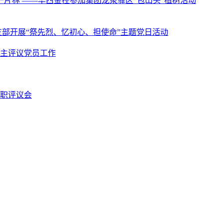
一片林 ——华西金控参加集团龙泉驿区“包山头”植树活动
部开展“祭先烈、忆初心、担使命”主题党日活动
民主评议党员工作
述职评议会