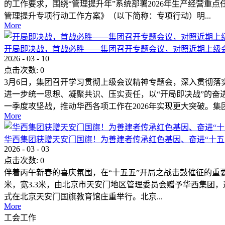
的工作要求，围绕“管理提升年”系统部署2026年生产经营重
管理提升专项行动工作方案》（以下简称：专项行动）明...
More
开局即决战，首战必胜——集团召开专题会议，对照近期上级
2026
-
03
-
10
点击次数:
0
3月6日，集团召开学习贯彻上级会议精神专题会，深入贯彻落
进一步统一思想、凝聚共识、压实责任，以“开局即决战”的奋
一季度攻坚战，推动华西各项工作在2026年实现更大突破。集团.
More
华西集团获赠天安门国旗！为善建者传承红色基因、奋进“十五
2026
-
03
-
03
点击次数:
0
伴着丙午新春的喜庆氛围，在“十五五”开局之战击鼓催征的重要时刻
米，宽3.3米，由北京市天安门地区管理委员会赠予华西集团
式在北京天安门国旗教育馆庄重举行。北京...
More
工会工作