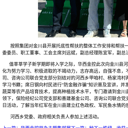
按照集团对金川县开展托底性帮扶的整体工作安排和帮扶一组
委委员、职工董事、工会主席刘远斌，副总经理陈宜军，副总
值莘莘学子新学期即将入学之际，华西金控此次向金川县河西
化为努力学习、积极进取的不竭动力，志存高远，自强不息，
司、咨询公司联合党支部分别结对的河西乡甲咱村、杨家湾村
学习书籍；席日钢向村民进行“防金融诈骗”知识普及宣讲，
蔬菜等农产品培育技术，提高种植技术水平，专门邀请到金川
领下，保险经纪公司党支部和善建基金公司、咨询公司联合党
日活动，了解当年红军在金川县建立红色政权、军民鱼水情的
河西乡党委、政府相关负责人参加上述活动。