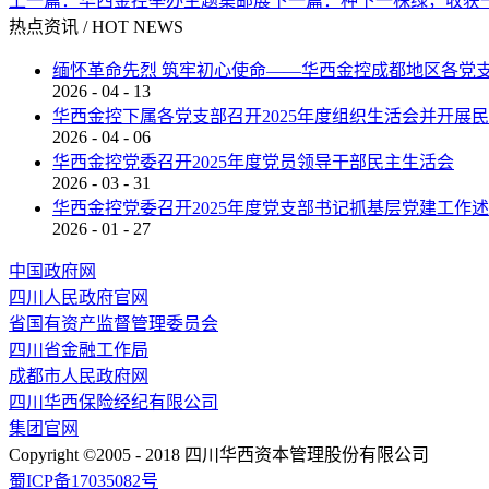
上一篇：
华西金控举办主题集邮展
下一篇：
种下一株绿，收获
热点资讯
/
HOT NEWS
缅怀革命先烈 筑牢初心使命——华西金控成都地区各党支
2026
-
04
-
13
华西金控下属各党支部召开2025年度组织生活会并开展
2026
-
04
-
06
华西金控党委召开2025年度党员领导干部民主生活会
2026
-
03
-
31
华西金控党委召开2025年度党支部书记抓基层党建工作
2026
-
01
-
27
中国政府网
四川人民政府官网
省国有资产监督管理委员会
四川省金融工作局
成都市人民政府网
四川华西保险经纪有限公司
集团官网
Copyright ©2005 - 2018 四川华西资本管理股份有限公司
蜀ICP备17035082号