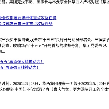
点任务。集团党委书记、董事长马林要求全体华西人严格对照《集团2
会议部署要求细化重点攻坚任务
实省委实干担当奋力推进“十五五”良好开局动员部署会、省国
进姿态，吹响华西“十五五”开局首战的攻坚号角。集团党委书记
..
五”再添强大精神动力！
，2026年2月28日，华西集团迎来一面曾于2025年5月20日在
，这绚丽的中国红不仅增添了春节喜庆气氛，更为满弦开工的全体