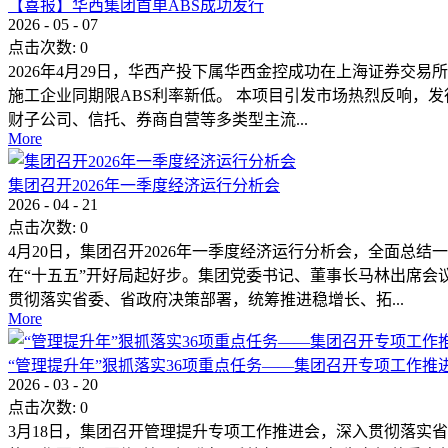
【喜报】华西集团首单ABS成功发行
2026
-
05
-
07
点击次数:
0
2026年4月29日，华西产投下属华西金控成功在上海证券交易
施工企业同期限ABS利率新低。 本项目引发市场热烈反响，
财子公司、信托、券商自营等多类型主流...
More
集团召开2026年一季度经济运行分析会
2026
-
04
-
21
点击次数:
0
4月20日，集团召开2026年一季度经济运行分析会，全面
在“十五五”开好局起好步。集团党委书记、董事长马林出席会
贯彻落实省委、省政府决策部署，统筹推进稳增长、拓...
More
“管理提升年”狠抓落实36项重点任务——集团召开专项工作推
2026
-
03
-
20
点击次数:
0
3月18日，集团召开管理提升专项工作推进会，深入贯彻落实