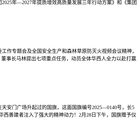
025年—2027年提质增效高质量发展三年行动方案》和《集团
资委工作专题会及全国安全生产和森林草原防灭火视频会议精神，
、董事长马林提出七项重点任务，动员全体华西人全力以赴打赢
天安门广场升起过的国旗，这面国旗编号2025—0140号，长5
华西善建者注入了强大的精神动力！2月28日下午，国旗赠予仪