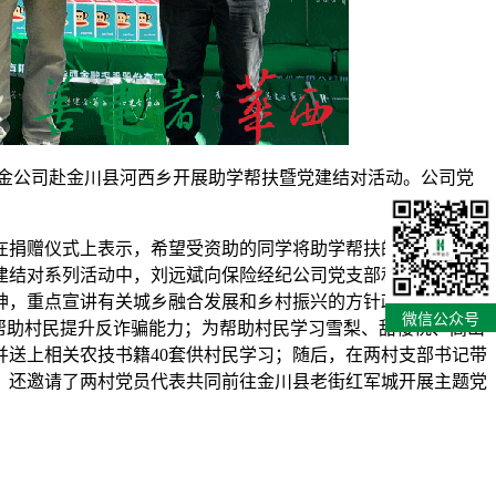
金公司赴金川县河西乡开展助学帮扶暨党建结对活动。公司党
在捐赠仪式上表示，希望受资助的同学将助学帮扶的涓涓关爱转
建结对系列活动中，刘远斌向保险经纪公司党支部和善建基金公
神，重点宣讲有关城乡融合发展和乡村振兴的方针政策，并送上
微信公众号
帮助村民提升反诈骗能力；为帮助村民学习雪梨、甜樱桃、高山
送上相关农技书籍40套供村民学习；随后，在两村支部书记带
，还邀请了两村党员代表共同前往金川县老街红军城开展主题党