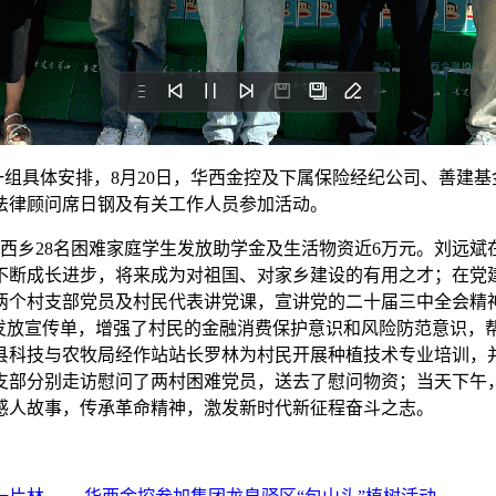
具体安排，8月20日，华西金控及下属保险经纪公司、善建基
法律顾问席日钢及有关工作人员参加活动。
乡28名困难家庭学生发放助学金及生活物资近6万元。刘远斌
不断成长进步，将来成为对祖国、对家乡建设的有用之才；在党
两个村支部党员及村民代表讲党课，宣讲党的二十届三中全会精
并发放宣传单，增强了村民的金融消费保护意识和风险防范意识，
县科技与农牧局经作站站长罗林为村民开展种植技术专业培训，并
支部分别走访慰问了两村困难党员，送去了慰问物资；当天下午
感人故事，传承革命精神，激发新时代新征程奋斗之志。