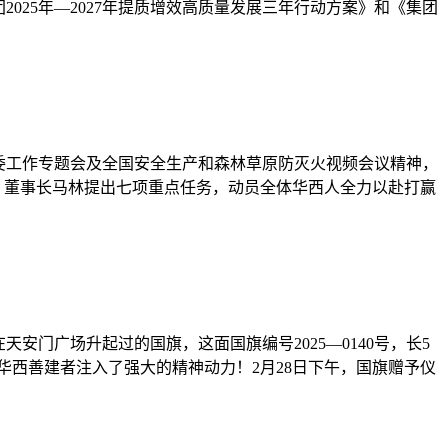
025年—2027年提质增效高质量发展三年行动方案》和《集团
资委工作专题会及全国安全生产和森林草原防灭火视频会议精神，
、董事长马林提出七项重点任务，动员全体华西人全力以赴打赢
天安门广场升起过的国旗，这面国旗编号2025—0140号，长5
华西善建者注入了强大的精神动力！2月28日下午，国旗赠予仪