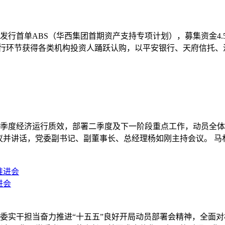
所发行首单ABS（华西集团首期资产支持专项计划），募集资金4.5
发行环节获得各类机构投资人踊跃认购，以平安银行、天府信托
总结一季度经济运行质效，部署二季度及下一阶段重点工作，动员
议并讲话，党委副书记、副董事长、总经理杨如刚主持会议。 
进会
省委实干担当奋力推进“十五五”良好开局动员部署会精神，全面