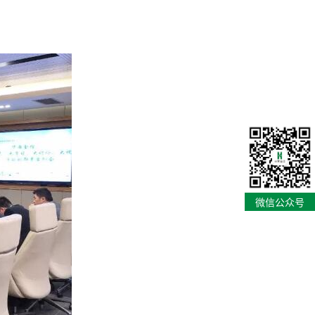
微信公众号