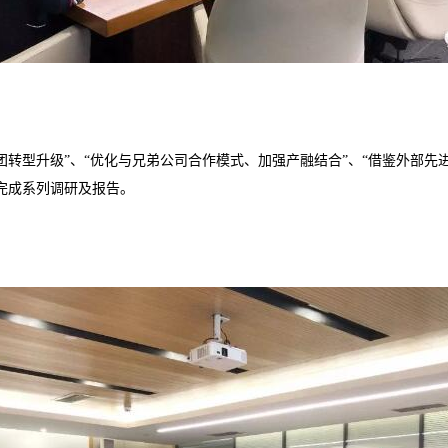
团转型升级”、“优化与兄弟公司合作模式、加强产融结合”、“借鉴外部
完成系列调研及报告。