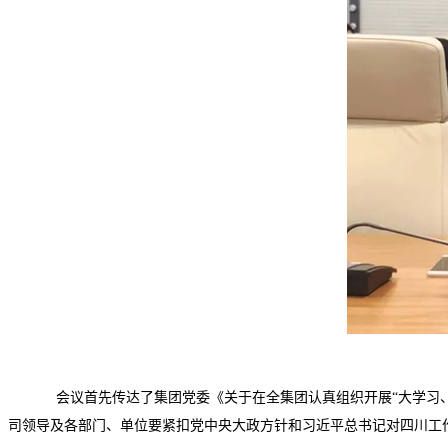
会议首先传达了集团党委《关于在全集团认真组织开展“大学习、
司领导及各部门、单位要紧扣党中央大政方针和习近平总书记对四川工