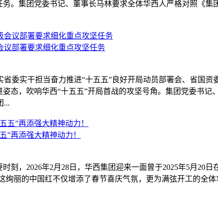
点任务。集团党委书记、董事长马林要求全体华西人严格对照《集团2
会议部署要求细化重点攻坚任务
实省委实干担当奋力推进“十五五”良好开局动员部署会、省国
进姿态，吹响华西“十五五”开局首战的攻坚号角。集团党委书记
..
五”再添强大精神动力！
，2026年2月28日，华西集团迎来一面曾于2025年5月20日在
，这绚丽的中国红不仅增添了春节喜庆气氛，更为满弦开工的全体