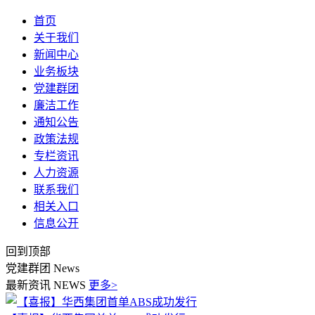
首页
关于我们
新闻中心
业务板块
党建群团
廉洁工作
通知公告
政策法规
专栏资讯
人力资源
联系我们
相关入口
信息公开
回到顶部
党建群团
News
最新资讯
NEWS
更多>