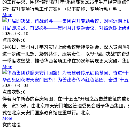
的工作要求，围绕“管理提升年”系统部署2026年生产经营重
管理提升专项行动工作方案》（以下简称：专项行动）明...
More
开局即决战，首战必胜——集团召开专题会议，对照近期上级
2026
-
03
-
10
点击次数:
0
3月6日，集团召开学习贯彻上级会议精神专题会，深入贯彻落
进一步统一思想、凝聚共识、压实责任，以“开局即决战”的奋
一季度攻坚战，推动华西各项工作在2026年实现更大突破。集团.
More
华西集团获赠天安门国旗！为善建者传承红色基因、奋进“十五
2026
-
03
-
03
点击次数:
0
伴着丙午新春的喜庆氛围，在“十五五”开局之战击鼓催征的重要时刻
米，宽3.3米，由北京市天安门地区管理委员会赠予华西集团
式在北京天安门国旗教育馆庄重举行。北京...
More
党的建设