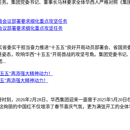
点任务。集团党委书记、董事长马林要求全体华西人严格对照《集团2
会议部署要求细化重点攻坚任务
实省委实干担当奋力推进“十五五”良好开局动员部署会、省国
进姿态，吹响华西“十五五”开局首战的攻坚号角。集团党委书记
..
五”再添强大精神动力！
，2026年2月28日，华西集团迎来一面曾于2025年5月20日在
，这绚丽的中国红不仅增添了春节喜庆气氛，更为满弦开工的全体