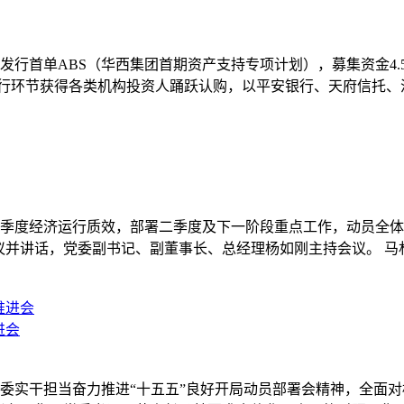
所发行首单ABS（华西集团首期资产支持专项计划），募集资金4.5
发行环节获得各类机构投资人踊跃认购，以平安银行、天府信托
总结一季度经济运行质效，部署二季度及下一阶段重点工作，动员
议并讲话，党委副书记、副董事长、总经理杨如刚主持会议。 
进会
省委实干担当奋力推进“十五五”良好开局动员部署会精神，全面