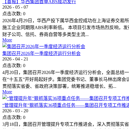
【喜报】华西集团首单ABS成功发行
2026
-
05
-
07
点击次数:
0
2026年4月29日，华西产投下属华西金控成功在上海证券交易
施工企业同期限ABS利率新低。 本项目引发市场热烈反响，
财子公司、信托、券商自营等多类型主流...
More
集团召开2026年一季度经济运行分析会
2026
-
04
-
21
点击次数:
0
4月20日，集团召开2026年一季度经济运行分析会，全面
在“十五五”开好局起好步。集团党委书记、董事长马林出席会
贯彻落实省委、省政府决策部署，统筹推进稳增长、拓...
More
“管理提升年”狠抓落实36项重点任务——集团召开专项工作推
2026
-
03
-
20
点击次数:
0
3月18日，集团召开管理提升专项工作推进会，深入贯彻落实