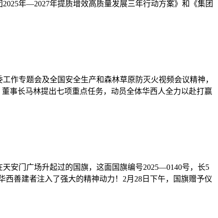
025年—2027年提质增效高质量发展三年行动方案》和《集团
资委工作专题会及全国安全生产和森林草原防灭火视频会议精神，
、董事长马林提出七项重点任务，动员全体华西人全力以赴打赢
天安门广场升起过的国旗，这面国旗编号2025—0140号，长5
华西善建者注入了强大的精神动力！2月28日下午，国旗赠予仪