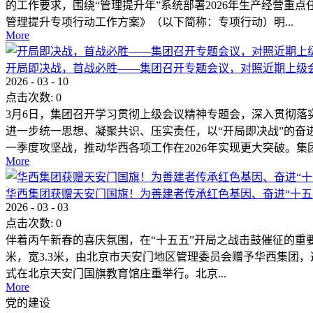
的工作要求，围绕“管理提升年”系统部署2026年生产经营重
管理提升专项行动工作方案》（以下简称：专项行动）明...
More
开局即决战，首战必胜——集团召开专题会议，对照近期上级
2026
-
03
-
10
点击次数:
0
3月6日，集团召开学习贯彻上级会议精神专题会，深入贯彻落
进一步统一思想、凝聚共识、压实责任，以“开局即决战”的奋
一季度攻坚战，推动华西各项工作在2026年实现更大突破。集团.
More
华西集团获赠天安门国旗！为善建者传承红色基因、奋进“十五
2026
-
03
-
03
点击次数:
0
伴着丙午新春的喜庆氛围，在“十五五”开局之战击鼓催征的重要时刻
米，宽3.3米，由北京市天安门地区管理委员会赠予华西集团
式在北京天安门国旗教育馆庄重举行。北京...
More
党的建设