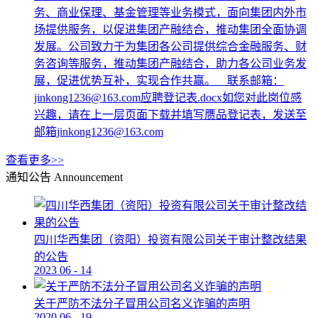
务、商业保理、基金管理等业务模式，面向集团内外市
场提供服务，以促进集团产融结合，推动集团全面协调
发展。公司致力于为集团各公司提供综合金融服务、财
务咨询等服务，推动集团产融结合，助力各公司业务发
展，促进优势互补，实现合作共赢。 联系邮箱：
jinkong1236@163.com应聘登记表.docx如您对此岗位感
兴趣，请在上一层页面下载并填写赝品登记表，发送至
邮箱jinkong1236@163.com
查看更多>>
通知公告
Announcement
四川华西集团（资阳）投资有限公司关于审计整改结果
的公告
2023
06
-
14
关于严防不法分子冒用公司名义诈骗的声明
2020
06
-
19