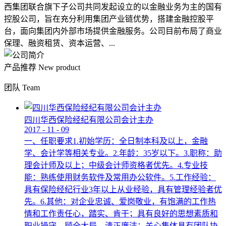
西集团联合旗下子公司共同发起设立的以金融业务为主的国有
控股公司，旨在充分利用集团产业链优势，搭建金融控股平
台，面向集团内外部市场提供金融服务。公司目前布局了商业
保理、融资租赁、资本运营、...
产品推荐
New product
团队
Team
四川华西保险经纪有限公司会计主办
2017
-
11
-
09
一、任职要求1.初始学历：全日制本科及以上，金融
学、会计学等相关专业。2.年龄：35岁以下。3.职称：助
理会计师及以上；中级会计师资格者优先。4.专业技
能：熟练使用财务软件及常用办公软件。5.工作经验：
具有保险经纪行业3年以上从业经验，具有管理经验者优
先。6.其他：对企业忠诚、爱岗敬业，有饱满的工作热
情和工作责任心，踏实、肯干；具有良好的思想素质和
职业操守，顾全大局，清正廉洁；关心集体具有团队协