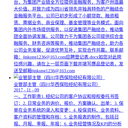
台，为集团产业链全方位提供金融服务，为客户创造最
大价值，并致力成为四川省领先并独具特色的产融结合
金融服务平台。公司已初步形成了小额贷款、融资租
赁、票据业务、商业保理、基金管理等业务模式，面向
集团内外市场提供服务，以促进集团产融结合，推动集
团全面协调发展。公司致力于为集团各公司提供综合金
融服务、财务咨询等服务，推动集团产融结合，助力各
公司业务发展，促进优势互补，实现合作共赢。联系邮
箱：jinkong1236@163.com应聘登记表.docx如您对此岗
位感兴趣，请在上一层页面下载并填写赝品登记表，发
送至邮箱jinkong1236@163.com
业管部主管（四川华西保险经纪有限公司）
2017
-
11
-
09
一、工作职责1. 经纪公司的客户协议和授权委托书签
订；2. 日常业务的询价、报价、方案确认、出单；3. 保
单在业务系统的录入和变更；4. 投保资料、业务资料、
客户资料的管理和存档；5. 业务报表的制作，包括日
报、月报、季报、年报；6. 业务经营情况及KPI的分析