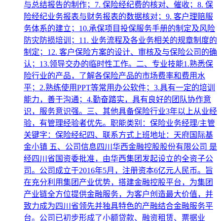
与总结报告的制作；7. 保险经纪费的核对、催收；8. 保
险经纪业务报表与财务报表的数据核对；9. 客户理赔服
务体系的建立；10.承保项目投保服务手册的制定及风险
防灾防损培训；11. 业务流程及各业务相关的规章制度的
制定；12. 客户保险方案的设计、审核及与保险公司的确
认；13.领导交办的临时性工作。二、专业技能1.熟悉保
险行业的产品，了解各保险产品的市场费率和费用水
平；2.熟练使用PPT等常用办公软件；3.具有一定的培训
能力，善于沟通；4.勤奋踏实，具有良好的团队协作意
识，服务意识强。三、其他具备保险行业3年以上从业经
验，有管理经验者优先。职能类别：保险业务经理/主管
关键字：保险经纪四、联系方式上班地址：天府国际基
金小镇 五、公司信息四川华西金融控股股份有限公司 是
经四川省国资委批准，由华西集团发起设立的全资子公
司。公司成立于2016年5月，注册资本6亿元人民币。旨
在充分利用集团产业优势，搭建金融控股平台，为集团
产业链全方位提供金融服务，为客户创造最大价值，并
致力成为四川省领先并独具特色的产融结合金融服务平
台。公司已初步形成了小额贷款、融资租赁、票据业