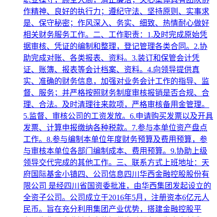
作精神、良好的执行力；遵纪守法、坚持原则、实事求
是、保守秘密；作风深入、务实、细致、热情耐心做好
相关财务服务工作。二、工作职责：1.及时完成原始凭
据审核、凭证的编制和整理，登记管理各类合同。2.协
助完成对账、各类报表、资料。3.装订和保管会计凭
证、账簿、报表等会计档案、资料。4.向领导提供真
实、准确的财务信息，加强对业务会计工作的指导、监
督、服务；并严格按照财务制度审核报销是否合规、合
理、合法。及时清理往来款项，严格审核备用金管理。
5.监督、审核公司的工资发放。6.申请购买发票以及开具
发票、计算申报缴纳各种税款。7.参与本单位资产盘点
工作。8.参与编制本单位年度财务预算及费用预算，参
与审核本单位各部门编制成本、费用预算。9.协助上级
领导交代完成的其他工作。三、联系方式上班地址：天
府国际基金小镇四、公司信息四川华西金融控股股份有
限公司 是经四川省国资委批准，由华西集团发起设立的
全资子公司。公司成立于2016年5月，注册资本6亿元人
民币。旨在充分利用集团产业优势，搭建金融控股平