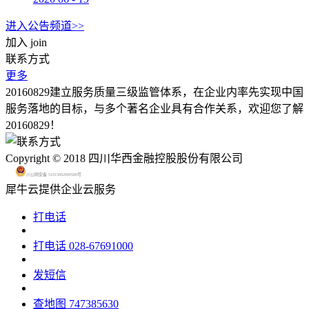
进入公告频道>>
加入
join
联系方式
更多
20160829建立服务质量三级监管体系，在企业内率先实现中国
服务落地的目标，与多个著名企业具有合作关系，欢迎您了解
20160829！
Copyright © 2018 四川华西金融控股股份有限公司
川公网安备 51015602000580号
犀牛云提供企业云服务
打电话
打电话
028-67691000
发短信
查地图
747385630