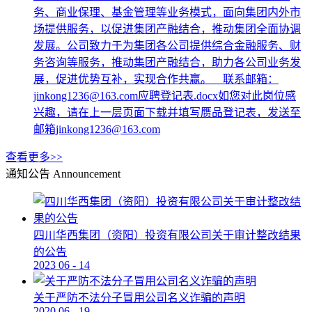
务、商业保理、基金管理等业务模式，面向集团内外市
场提供服务，以促进集团产融结合，推动集团全面协调
发展。公司致力于为集团各公司提供综合金融服务、财
务咨询等服务，推动集团产融结合，助力各公司业务发
展，促进优势互补，实现合作共赢。 联系邮箱：
jinkong1236@163.com应聘登记表.docx如您对此岗位感
兴趣，请在上一层页面下载并填写赝品登记表，发送至
邮箱jinkong1236@163.com
查看更多>>
通知公告
Announcement
四川华西集团（资阳）投资有限公司关于审计整改结果
的公告
2023
06
-
14
关于严防不法分子冒用公司名义诈骗的声明
2020
06
-
19