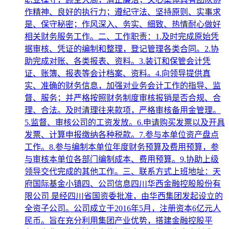
作精神、良好的执行力；遵纪守法、坚持原则、实事求
是、保守秘密；作风深入、务实、细致、热情耐心做好
相关财务服务工作。二、工作职责：1.及时完成原始凭
据审核、凭证的编制和整理，登记管理各类合同。2.协
助完成对账、各类报表、资料。3.装订和保管会计凭
证、账簿、报表等会计档案、资料。4.向领导提供真
实、准确的财务信息，加强对业务会计工作的指导、监
督、服务；并严格按照财务制度审核报销是否合规、合
理、合法。及时清理往来款项，严格审核备用金管理。
5.监督、审核公司的工资发放。6.申请购买发票以及开具
发票、计算申报缴纳各种税款。7.参与本单位资产盘点
工作。8.参与编制本单位年度财务预算及费用预算，参
与审核本单位各部门编制成本、费用预算。9.协助上级
领导交代完成的其他工作。三、联系方式上班地址：天
府国际基金小镇四、公司信息四川华西金融控股股份有
限公司 是经四川省国资委批准，由华西集团发起设立的
全资子公司。公司成立于2016年5月，注册资本6亿元人
民币。旨在充分利用集团产业优势，搭建金融控股平