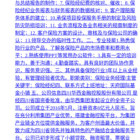
与总结报告的制作；7. 保险经纪费的核对、催收；8. 保
险经纪业务报表与财务报表的数据核对；9. 客户理赔服
务体系的建立；10.承保项目投保服务手册的制定及风险
防灾防损培训；11. 业务流程及各业务相关的规章制度的
制定；12. 客户保险方案的设计、审核及与保险公司的确
认；13.领导交办的临时性工作。二、专业技能1.熟悉保
险行业的产品，了解各保险产品的市场费率和费用水
平；2.熟练使用PPT等常用办公软件；3.具有一定的培训
能力，善于沟通；4.勤奋踏实，具有良好的团队协作意
识，服务意识强。三、其他具备保险行业3年以上从业经
验，有管理经验者优先。职能类别：保险业务经理/主管
关键字：保险经纪四、联系方式上班地址：天府国际基
金小镇 五、公司信息四川华西金融控股股份有限公司 是
经四川省国资委批准，由华西集团发起设立的全资子公
司。公司成立于2016年5月，注册资本6亿元人民币。旨
在充分利用集团产业优势，搭建金融控股平台，为集团
产业链全方位提供金融服务，为客户创造最大价值，并
致力成为四川省领先并独具特色的产融结合金融服务平
台。公司已初步形成了小额贷款、融资租赁、票据业