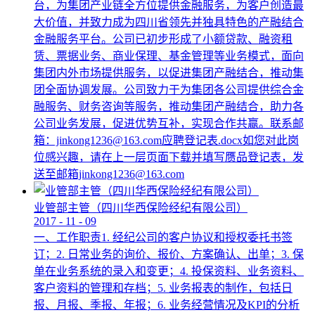
台，为集团产业链全方位提供金融服务，为客户创造最
大价值，并致力成为四川省领先并独具特色的产融结合
金融服务平台。公司已初步形成了小额贷款、融资租
赁、票据业务、商业保理、基金管理等业务模式，面向
集团内外市场提供服务，以促进集团产融结合，推动集
团全面协调发展。公司致力于为集团各公司提供综合金
融服务、财务咨询等服务，推动集团产融结合，助力各
公司业务发展，促进优势互补，实现合作共赢。联系邮
箱：jinkong1236@163.com应聘登记表.docx如您对此岗
位感兴趣，请在上一层页面下载并填写赝品登记表，发
送至邮箱jinkong1236@163.com
业管部主管（四川华西保险经纪有限公司）
2017
-
11
-
09
一、工作职责1. 经纪公司的客户协议和授权委托书签
订；2. 日常业务的询价、报价、方案确认、出单；3. 保
单在业务系统的录入和变更；4. 投保资料、业务资料、
客户资料的管理和存档；5. 业务报表的制作，包括日
报、月报、季报、年报；6. 业务经营情况及KPI的分析