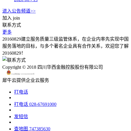
进入公告频道>>
加入
join
联系方式
更多
20160829建立服务质量三级监管体系，在企业内率先实现中国
服务落地的目标，与多个著名企业具有合作关系，欢迎您了解
20160829！
Copyright © 2018 四川华西金融控股股份有限公司
川公网安备 51015602000580号
犀牛云提供企业云服务
打电话
打电话
028-67691000
发短信
查地图
747385630