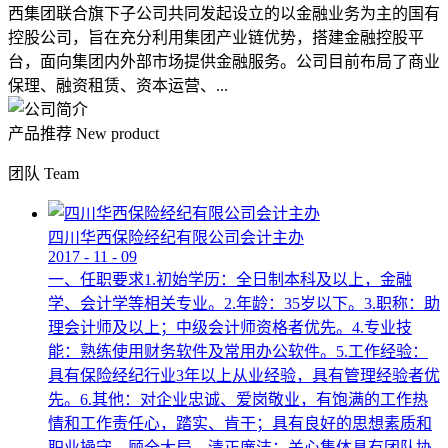
西集团联合旗下子公司共同发起设立的以金融业务为主的国有
控股公司，旨在充分利用集团产业链优势，搭建金融控股平
台，面向集团内外部市场提供金融服务。公司目前布局了商业
保理、融资租赁、资本运营、...
产品推荐
New product
团队
Team
四川华西保险经纪有限公司会计主办
2017
-
11
-
09
一、任职要求1.初始学历：全日制本科及以上，金融
学、会计学等相关专业。2.年龄：35岁以下。3.职称：助
理会计师及以上；中级会计师资格者优先。4.专业技
能：熟练使用财务软件及常用办公软件。5.工作经验：
具有保险经纪行业3年以上从业经验，具有管理经验者优
先。6.其他：对企业忠诚、爱岗敬业，有饱满的工作热
情和工作责任心，踏实、肯干；具有良好的思想素质和
职业操守，顾全大局，清正廉洁；关心集体具有团队协