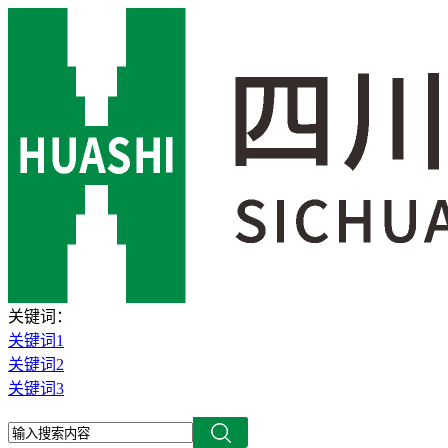
关键词：
关键词1
关键词2
关键词3