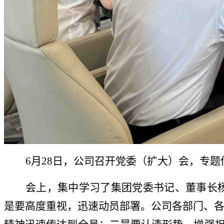
6月28日，公司召开党委（扩大）会，专题传
会上，集中学习了集团党委书记、董事长
是要高度重视，迅速动员部署。公司各部门、各