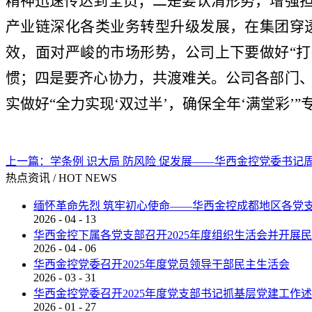
精神迅速传达到全员；二是要认清形势，增强
产业链深化各类业务转型升级发展，在集团穿
效，面对严峻的市场形势，公司上下要做好“
惯；四是要齐心协力，共渡难关。公司各部门
实做好“全力实现‘双过半’，确保全年‘满堂彩’
上一篇：
学条例 识大局 防风险 促发展——华西金控党委书记
热点资讯
/
HOT NEWS
缅怀革命先烈 筑牢初心使命——华西金控成都地区各党支
2026
-
04
-
13
华西金控下属各党支部召开2025年度组织生活会并开展
2026
-
04
-
06
华西金控党委召开2025年度党员领导干部民主生活会
2026
-
03
-
31
华西金控党委召开2025年度党支部书记抓基层党建工作
2026
-
01
-
27