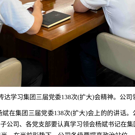
达学习集团三届党委138次(扩大)会精神
。公司
杨斌在集团三届党委
138次(扩大)会上的的讲
子公司、各党支部要认真学习领会杨斌书记在集团三