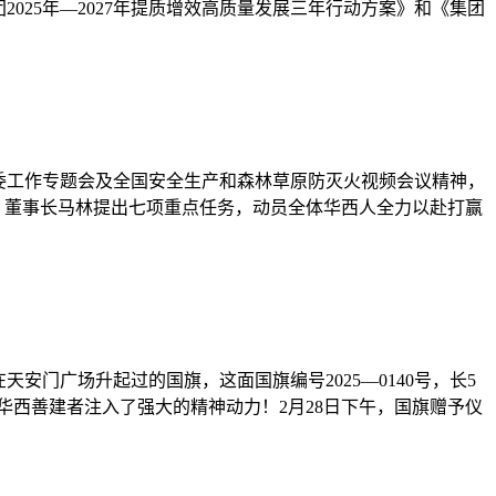
025年—2027年提质增效高质量发展三年行动方案》和《集团
资委工作专题会及全国安全生产和森林草原防灭火视频会议精神，
、董事长马林提出七项重点任务，动员全体华西人全力以赴打赢
天安门广场升起过的国旗，这面国旗编号2025—0140号，长5
华西善建者注入了强大的精神动力！2月28日下午，国旗赠予仪