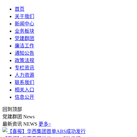
首页
关于我们
新闻中心
业务板块
党建群团
廉洁工作
通知公告
政策法规
专栏资讯
人力资源
联系我们
相关入口
信息公开
回到顶部
党建群团
News
最新资讯
NEWS
更多>