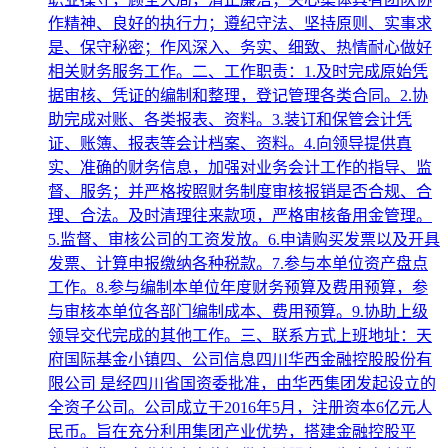
作精神、良好的执行力；遵纪守法、坚持原则、实事求
是、保守秘密；作风深入、务实、细致、热情耐心做好
相关财务服务工作。二、工作职责：1.及时完成原始凭
据审核、凭证的编制和整理，登记管理各类合同。2.协
助完成对账、各类报表、资料。3.装订和保管会计凭
证、账簿、报表等会计档案、资料。4.向领导提供真
实、准确的财务信息，加强对业务会计工作的指导、监
督、服务；并严格按照财务制度审核报销是否合规、合
理、合法。及时清理往来款项，严格审核备用金管理。
5.监督、审核公司的工资发放。6.申请购买发票以及开具
发票、计算申报缴纳各种税款。7.参与本单位资产盘点
工作。8.参与编制本单位年度财务预算及费用预算，参
与审核本单位各部门编制成本、费用预算。9.协助上级
领导交代完成的其他工作。三、联系方式上班地址：天
府国际基金小镇四、公司信息四川华西金融控股股份有
限公司 是经四川省国资委批准，由华西集团发起设立的
全资子公司。公司成立于2016年5月，注册资本6亿元人
民币。旨在充分利用集团产业优势，搭建金融控股平