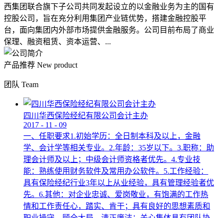
西集团联合旗下子公司共同发起设立的以金融业务为主的国有
控股公司，旨在充分利用集团产业链优势，搭建金融控股平
台，面向集团内外部市场提供金融服务。公司目前布局了商业
保理、融资租赁、资本运营、...
产品推荐
New product
团队
Team
四川华西保险经纪有限公司会计主办
2017
-
11
-
09
一、任职要求1.初始学历：全日制本科及以上，金融
学、会计学等相关专业。2.年龄：35岁以下。3.职称：助
理会计师及以上；中级会计师资格者优先。4.专业技
能：熟练使用财务软件及常用办公软件。5.工作经验：
具有保险经纪行业3年以上从业经验，具有管理经验者优
先。6.其他：对企业忠诚、爱岗敬业，有饱满的工作热
情和工作责任心，踏实、肯干；具有良好的思想素质和
职业操守，顾全大局，清正廉洁；关心集体具有团队协