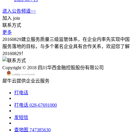
进入公告频道>>
加入
join
联系方式
更多
20160829建立服务质量三级监管体系，在企业内率先实现中国
服务落地的目标，与多个著名企业具有合作关系，欢迎您了解
20160829！
Copyright © 2018 四川华西金融控股股份有限公司
川公网安备 51015602000580号
犀牛云提供企业云服务
打电话
打电话
028-67691000
发短信
查地图
747385630