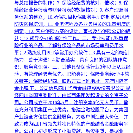
与总结报告的制作；7. 保险经纪费的核对、催收；8. 保
险经纪业务报表与财务报表的数据核对；9. 客户理赔服
务体系的建立；10.承保项目投保服务手册的制定及风险
防灾防损培训；11. 业务流程及各业务相关的规章制度的
制定；12. 客户保险方案的设计、审核及与保险公司的确
认；13.领导交办的临时性工作。二、专业技能1.熟悉保
险行业的产品，了解各保险产品的市场费率和费用水
平；2.熟练使用PPT等常用办公软件；3.具有一定的培训
能力，善于沟通；4.勤奋踏实，具有良好的团队协作意
识，服务意识强。三、其他具备保险行业3年以上从业经
验，有管理经验者优先。职能类别：保险业务经理/主管
关键字：保险经纪四、联系方式上班地址：天府国际基
金小镇 五、公司信息四川华西金融控股股份有限公司 是
经四川省国资委批准，由华西集团发起设立的全资子公
司。公司成立于2016年5月，注册资本6亿元人民币。旨
在充分利用集团产业优势，搭建金融控股平台，为集团
产业链全方位提供金融服务，为客户创造最大价值，并
致力成为四川省领先并独具特色的产融结合金融服务平
台。公司已初步形成了小额贷款、融资租赁、票据业