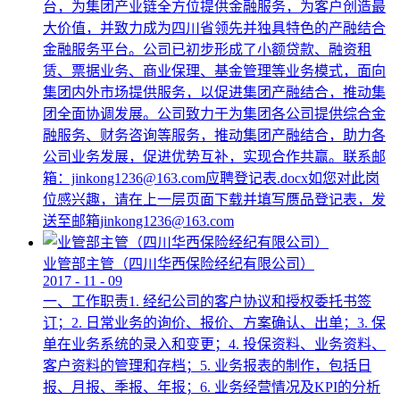
台，为集团产业链全方位提供金融服务，为客户创造最
大价值，并致力成为四川省领先并独具特色的产融结合
金融服务平台。公司已初步形成了小额贷款、融资租
赁、票据业务、商业保理、基金管理等业务模式，面向
集团内外市场提供服务，以促进集团产融结合，推动集
团全面协调发展。公司致力于为集团各公司提供综合金
融服务、财务咨询等服务，推动集团产融结合，助力各
公司业务发展，促进优势互补，实现合作共赢。联系邮
箱：jinkong1236@163.com应聘登记表.docx如您对此岗
位感兴趣，请在上一层页面下载并填写赝品登记表，发
送至邮箱jinkong1236@163.com
业管部主管（四川华西保险经纪有限公司）
2017
-
11
-
09
一、工作职责1. 经纪公司的客户协议和授权委托书签
订；2. 日常业务的询价、报价、方案确认、出单；3. 保
单在业务系统的录入和变更；4. 投保资料、业务资料、
客户资料的管理和存档；5. 业务报表的制作，包括日
报、月报、季报、年报；6. 业务经营情况及KPI的分析