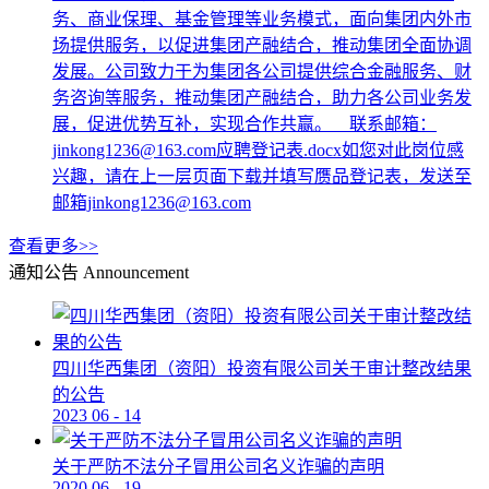
务、商业保理、基金管理等业务模式，面向集团内外市
场提供服务，以促进集团产融结合，推动集团全面协调
发展。公司致力于为集团各公司提供综合金融服务、财
务咨询等服务，推动集团产融结合，助力各公司业务发
展，促进优势互补，实现合作共赢。 联系邮箱：
jinkong1236@163.com应聘登记表.docx如您对此岗位感
兴趣，请在上一层页面下载并填写赝品登记表，发送至
邮箱jinkong1236@163.com
查看更多>>
通知公告
Announcement
四川华西集团（资阳）投资有限公司关于审计整改结果
的公告
2023
06
-
14
关于严防不法分子冒用公司名义诈骗的声明
2020
06
-
19