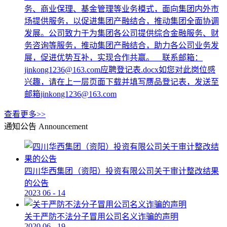
务、商业保理、基金管理等业务模式，面向集团内外市
场提供服务，以促进集团产融结合，推动集团全面协调
发展。公司致力于为集团各公司提供综合金融服务、财
务咨询等服务，推动集团产融结合，助力各公司业务发
展，促进优势互补，实现合作共赢。 联系邮箱：
jinkong1236@163.com应聘登记表.docx如您对此岗位感
兴趣，请在上一层页面下载并填写赝品登记表，发送至
邮箱jinkong1236@163.com
查看更多>>
通知公告
Announcement
四川华西集团（资阳）投资有限公司关于审计整改结果
的公告
2023
06
-
14
关于严防不法分子冒用公司名义诈骗的声明
2020
06
-
19