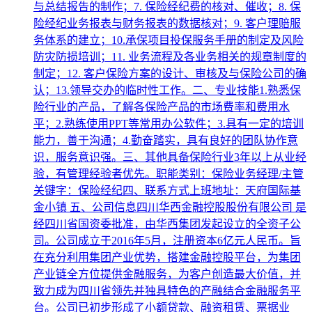
与总结报告的制作；7. 保险经纪费的核对、催收；8. 保
险经纪业务报表与财务报表的数据核对；9. 客户理赔服
务体系的建立；10.承保项目投保服务手册的制定及风险
防灾防损培训；11. 业务流程及各业务相关的规章制度的
制定；12. 客户保险方案的设计、审核及与保险公司的确
认；13.领导交办的临时性工作。二、专业技能1.熟悉保
险行业的产品，了解各保险产品的市场费率和费用水
平；2.熟练使用PPT等常用办公软件；3.具有一定的培训
能力，善于沟通；4.勤奋踏实，具有良好的团队协作意
识，服务意识强。三、其他具备保险行业3年以上从业经
验，有管理经验者优先。职能类别：保险业务经理/主管
关键字：保险经纪四、联系方式上班地址：天府国际基
金小镇 五、公司信息四川华西金融控股股份有限公司 是
经四川省国资委批准，由华西集团发起设立的全资子公
司。公司成立于2016年5月，注册资本6亿元人民币。旨
在充分利用集团产业优势，搭建金融控股平台，为集团
产业链全方位提供金融服务，为客户创造最大价值，并
致力成为四川省领先并独具特色的产融结合金融服务平
台。公司已初步形成了小额贷款、融资租赁、票据业