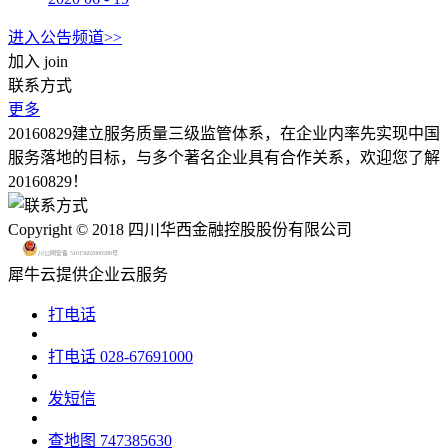
进入公告频道>>
加入
join
联系方式
更多
20160829建立服务质量三级监管体系，在企业内率先实现中国
服务落地的目标，与多个著名企业具有合作关系，欢迎您了解
20160829！
Copyright © 2018 四川华西金融控股股份有限公司
川公网安备 51015602000580号
犀牛云提供企业云服务
打电话
打电话
028-67691000
发短信
查地图
747385630