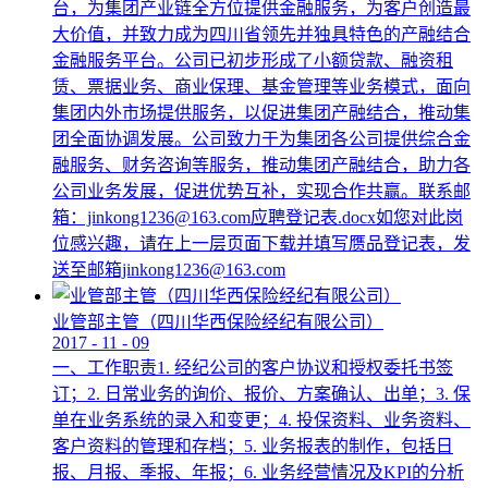
台，为集团产业链全方位提供金融服务，为客户创造最
大价值，并致力成为四川省领先并独具特色的产融结合
金融服务平台。公司已初步形成了小额贷款、融资租
赁、票据业务、商业保理、基金管理等业务模式，面向
集团内外市场提供服务，以促进集团产融结合，推动集
团全面协调发展。公司致力于为集团各公司提供综合金
融服务、财务咨询等服务，推动集团产融结合，助力各
公司业务发展，促进优势互补，实现合作共赢。联系邮
箱：jinkong1236@163.com应聘登记表.docx如您对此岗
位感兴趣，请在上一层页面下载并填写赝品登记表，发
送至邮箱jinkong1236@163.com
业管部主管（四川华西保险经纪有限公司）
2017
-
11
-
09
一、工作职责1. 经纪公司的客户协议和授权委托书签
订；2. 日常业务的询价、报价、方案确认、出单；3. 保
单在业务系统的录入和变更；4. 投保资料、业务资料、
客户资料的管理和存档；5. 业务报表的制作，包括日
报、月报、季报、年报；6. 业务经营情况及KPI的分析