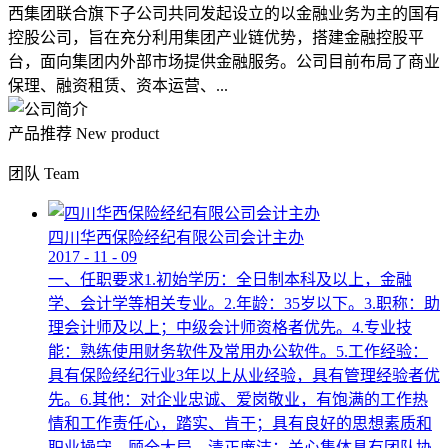
西集团联合旗下子公司共同发起设立的以金融业务为主的国有
控股公司，旨在充分利用集团产业链优势，搭建金融控股平
台，面向集团内外部市场提供金融服务。公司目前布局了商业
保理、融资租赁、资本运营、...
产品推荐
New product
团队
Team
四川华西保险经纪有限公司会计主办
2017
-
11
-
09
一、任职要求1.初始学历：全日制本科及以上，金融
学、会计学等相关专业。2.年龄：35岁以下。3.职称：助
理会计师及以上；中级会计师资格者优先。4.专业技
能：熟练使用财务软件及常用办公软件。5.工作经验：
具有保险经纪行业3年以上从业经验，具有管理经验者优
先。6.其他：对企业忠诚、爱岗敬业，有饱满的工作热
情和工作责任心，踏实、肯干；具有良好的思想素质和
职业操守，顾全大局，清正廉洁；关心集体具有团队协