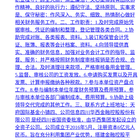
作精神、良好的执行力；遵纪守法、坚持原则、实事求
是、保守秘密；作风深入、务实、细致、热情耐心做好
相关财务服务工作。二、工作职责：1.及时完成原始凭
据审核、凭证的编制和整理，登记管理各类合同。2.协
助完成对账、各类报表、资料。3.装订和保管会计凭
证、账簿、报表等会计档案、资料。4.向领导提供真
实、准确的财务信息，加强对业务会计工作的指导、监
督、服务；并严格按照财务制度审核报销是否合规、合
理、合法。及时清理往来款项，严格审核备用金管理。
5.监督、审核公司的工资发放。6.申请购买发票以及开具
发票、计算申报缴纳各种税款。7.参与本单位资产盘点
工作。8.参与编制本单位年度财务预算及费用预算，参
与审核本单位各部门编制成本、费用预算。9.协助上级
领导交代完成的其他工作。三、联系方式上班地址：天
府国际基金小镇四、公司信息四川华西金融控股股份有
限公司 是经四川省国资委批准，由华西集团发起设立的
全资子公司。公司成立于2016年5月，注册资本6亿元人
民币。旨在充分利用集团产业优势，搭建金融控股平