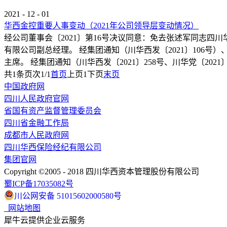
2021
-
12
-
01
华西金控重要人事变动（2021年公司领导层变动情况）
经公司董事会〔2021〕第16号决议同意：免去张述军同志四
有限公司副总经理。 经集团通知（川华西发〔2021〕106号
主席。 经集团通知（川华西发〔2021〕258号、川华党〔2
共
1
条
页次1/1
首页
上页
1
下页
末页
中国政府网
四川人民政府官网
省国有资产监督管理委员会
四川省金融工作局
成都市人民政府网
四川华西保险经纪有限公司
集团官网
Copyright ©2005 - 2018 四川华西资本管理股份有限公司
蜀ICP备17035082号
川公网安备 51015602000580号
网站地图
犀牛云提供企业云服务