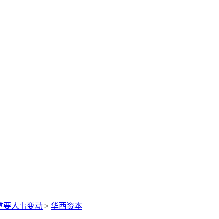
重要人事变动
>
华西资本