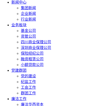
新闻中心
集团新闻
企业新闻
行业新闻
业务板块
基金公司
资管公司
四川商业保理公司
深圳商业保理公司
保险经纪公司
融资租赁公司
小额贷款公司
党建群团
党的建设
纪监工作
工会工作
群团工作
廉洁工作
廉洁华西资本