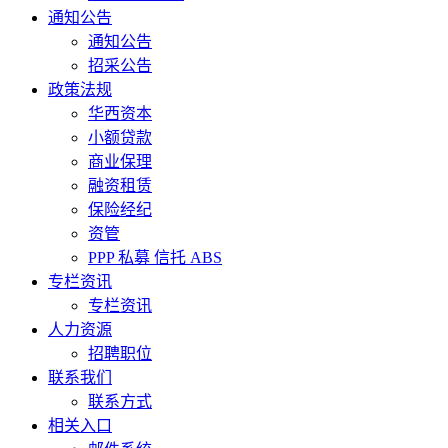
通知公告
通知公告
招采公告
政策法规
华西资本
小额贷款
商业保理
融资租赁
保险经纪
资管
PPP 私募 信托 ABS
专栏资讯
专栏资讯
人力资源
招聘职位
联系我们
联系方式
相关入口