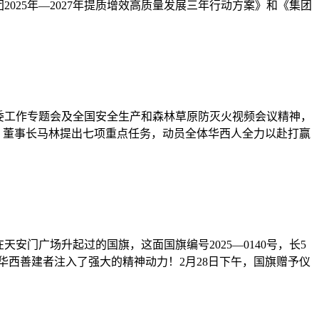
025年—2027年提质增效高质量发展三年行动方案》和《集团
资委工作专题会及全国安全生产和森林草原防灭火视频会议精神，
、董事长马林提出七项重点任务，动员全体华西人全力以赴打赢
天安门广场升起过的国旗，这面国旗编号2025—0140号，长5
华西善建者注入了强大的精神动力！2月28日下午，国旗赠予仪