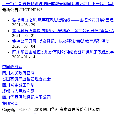
上一篇：
副省长杨洪波调研成都天府国际机场项目
下一篇：
集
最新公告
/
HOT NEWS
弘扬清白之风 筑牢廉政思想防线 ——金控公司开展“善建
2021
-
06
-
29
警示教育强震慑 履职尽责守初心—金控公司开展“善建•
2021
-
06
-
21
金控公司开展“以案释纪、以案释法”廉洁教育系列活动
2020
-
08
-
04
四川华西金融控股股份有限公司纪委召开党风廉政建设学
2020
-
01
-
14
中国政府网
四川人民政府官网
省国有资产监督管理委员会
四川省金融工作局
成都市人民政府网
四川华西保险经纪有限公司
集团官网
Copyright ©2005 - 2018 四川华西资本管理股份有限公司