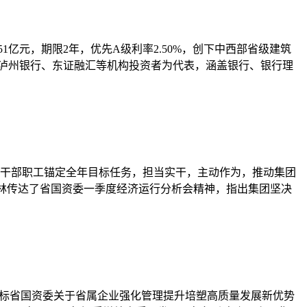
1亿元，期限2年，优先A级利率2.50%，创下中西部省级建筑
、泸州银行、东证融汇等机构投资者为代表，涵盖银行、银行理
全体干部职工锚定全年目标任务，担当实干，主动作为，推动集团
马林传达了省国资委一季度经济运行分析会精神，指出集团坚决
对标省国资委关于省属企业强化管理提升培塑高质量发展新优势