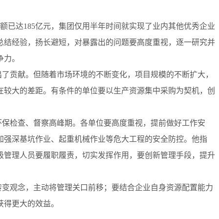
额已达185亿元，集团仅用半年时间就实现了业内其他优秀企业
总结经验，扬长避短，对暴露出的问题要高度重视，逐一研究并
争力。
出了贡献。但随着市场环境的不断变化，项目规模的不断扩大，
在较大的差距。有条件的单位要以生产资源集中采购为契机，创
环保检查、督察高峰期。各单位要高度重视，提前做好工作安
加强深基坑作业、起重机械作业等危大工程的安全防控。他指
级管理人员要履职履责，切实发挥作用，要创新管理手段，提升
转变观念，主动将管理关口前移；要结合企业自身资源配置能力
获得更大的效益。