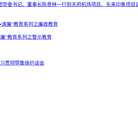
团党委书记、董事长陈贵林一行到天府机场项目、东来印象项目
•清廉”教育系列之廉政教育
清廉”教育系列之警示教育
习贯彻暨集体约谈会