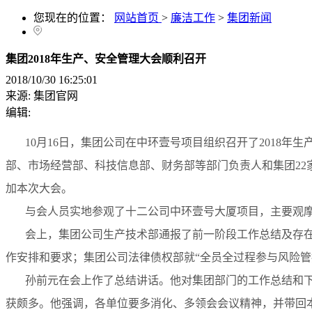
您现在的位置：
网站首页
>
廉洁工作
>
集团新闻
集团2018年生产、安全管理大会顺利召开
2018/10/30 16:25:01
来源:
集团官网
编辑:
10月16日，集团公司在中环壹号项目组织召开了2018年
部、市场经营部、科技信息部、财务部等部门负责人和集团22
加本次大会。
与会人员实地参观了十二公司中环壹号大厦项目，主要观
会上，集团公司生产技术部通报了前一阶段工作总结及存在
作安排和要求；集团公司法律债权部就“全员全过程参与风险
孙前元在会上作了总结讲话。他对集团部门的工作总结和下
获颇多。他强调，各单位要多消化、多领会会议精神，并带回