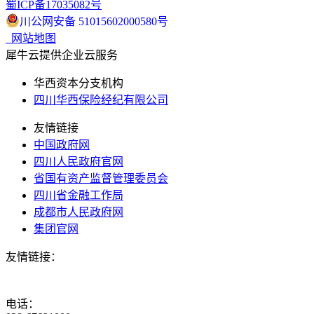
蜀ICP备17035082号
川公网安备 51015602000580号
网站地图
犀牛云提供企业云服务
华西资本分支机构
四川华西保险经纪有限公司
友情链接
中国政府网
四川人民政府官网
省国有资产监督管理委员会
四川省金融工作局
成都市人民政府网
集团官网
友情链接：
电话：