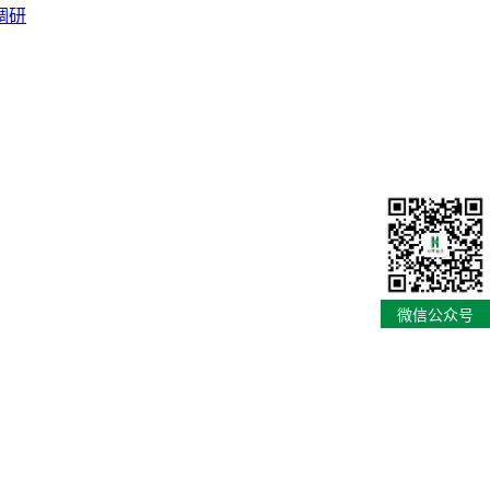
调研
微信公众号