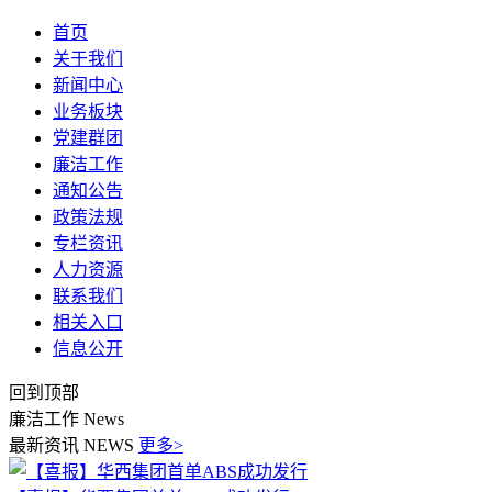
首页
关于我们
新闻中心
业务板块
党建群团
廉洁工作
通知公告
政策法规
专栏资讯
人力资源
联系我们
相关入口
信息公开
回到顶部
廉洁工作
News
最新资讯
NEWS
更多>