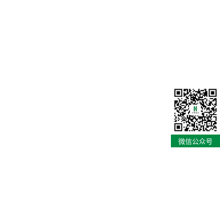
微信公众号