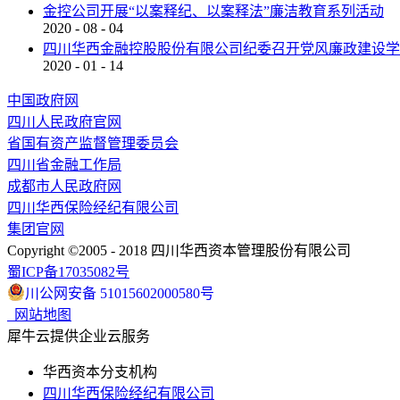
金控公司开展“以案释纪、以案释法”廉洁教育系列活动
2020
-
08
-
04
四川华西金融控股股份有限公司纪委召开党风廉政建设学
2020
-
01
-
14
中国政府网
四川人民政府官网
省国有资产监督管理委员会
四川省金融工作局
成都市人民政府网
四川华西保险经纪有限公司
集团官网
Copyright ©2005 - 2018 四川华西资本管理股份有限公司
蜀ICP备17035082号
川公网安备 51015602000580号
网站地图
犀牛云提供企业云服务
华西资本分支机构
四川华西保险经纪有限公司