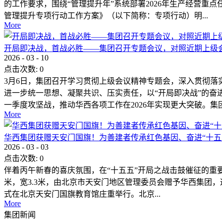
的工作要求，围绕“管理提升年”系统部署2026年生产经营重
管理提升专项行动工作方案》（以下简称：专项行动）明...
More
开局即决战，首战必胜——集团召开专题会议，对照近期上级
2026
-
03
-
10
点击次数:
0
3月6日，集团召开学习贯彻上级会议精神专题会，深入贯彻落
进一步统一思想、凝聚共识、压实责任，以“开局即决战”的奋
一季度攻坚战，推动华西各项工作在2026年实现更大突破。集团.
More
华西集团获赠天安门国旗！为善建者传承红色基因、奋进“十五
2026
-
03
-
03
点击次数:
0
伴着丙午新春的喜庆氛围，在“十五五”开局之战击鼓催征的重要时刻
米，宽3.3米，由北京市天安门地区管理委员会赠予华西集团
式在北京天安门国旗教育馆庄重举行。北京...
More
集团新闻