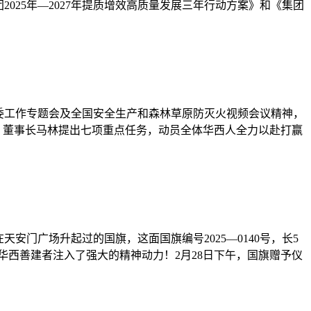
025年—2027年提质增效高质量发展三年行动方案》和《集团
资委工作专题会及全国安全生产和森林草原防灭火视频会议精神，
、董事长马林提出七项重点任务，动员全体华西人全力以赴打赢
天安门广场升起过的国旗，这面国旗编号2025—0140号，长5
华西善建者注入了强大的精神动力！2月28日下午，国旗赠予仪