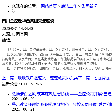
您现在的位置：
网站首页
>
廉洁工作
>
集团新闻
四川金控赴华西集团交流座谈
2020/8/31 14:34:40
来源:
集团官网
编辑:
8月19日，四川金控董事长、四川银行筹备组组长林罡，四川银行筹备
此次交流座谈围绕四川银行前期筹备工作展开。会上，林罡介绍了四川银行
行的背景，以及华西集团在当期就筹备工作能够提供的各项支持与协助情况进
越发展，提供金融和其他相关支持，服务实体经济发展进行了探讨。
四川金控投资银行部、四川银行筹备组战略资本组相关人员；华西集团总
上一篇：
耿耿铁肩担道义，速速救灾排头兵
下一篇：
省委常委
最新公告
/
HOT NEWS
弘扬清白之风 筑牢廉政思想防线 ——金控公司开展“善建
2021
-
06
-
29
警示教育强震慑 履职尽责守初心—金控公司开展“善建•
2021
-
06
-
21