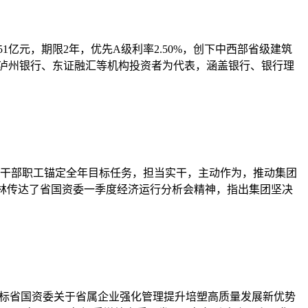
1亿元，期限2年，优先A级利率2.50%，创下中西部省级建筑
、泸州银行、东证融汇等机构投资者为代表，涵盖银行、银行理
全体干部职工锚定全年目标任务，担当实干，主动作为，推动集团
马林传达了省国资委一季度经济运行分析会精神，指出集团坚决
对标省国资委关于省属企业强化管理提升培塑高质量发展新优势