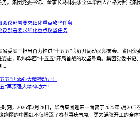
点任务。集团党委书记、董事长马林要求全体华西人严格对照《集团2
会议部署要求细化重点攻坚任务
实省委实干担当奋力推进“十五五”良好开局动员部署会、省国
进姿态，吹响华西“十五五”开局首战的攻坚号角。集团党委书记
..
五”再添强大精神动力！
，2026年2月28日，华西集团迎来一面曾于2025年5月20日在
，这绚丽的中国红不仅增添了春节喜庆气氛，更为满弦开工的全体