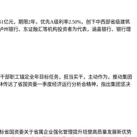
1亿元，期限2年，优先A级利率2.50%，创下中西部省级建筑
、泸州银行、东证融汇等机构投资者为代表，涵盖银行、银行理
全体干部职工锚定全年目标任务，担当实干，主动作为，推动集团
马林传达了省国资委一季度经济运行分析会精神，指出集团坚决
对标省国资委关于省属企业强化管理提升培塑高质量发展新优势