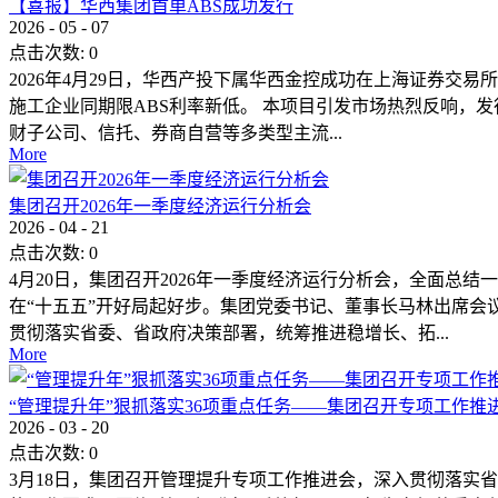
【喜报】华西集团首单ABS成功发行
2026
-
05
-
07
点击次数:
0
2026年4月29日，华西产投下属华西金控成功在上海证券交易
施工企业同期限ABS利率新低。 本项目引发市场热烈反响，
财子公司、信托、券商自营等多类型主流...
More
集团召开2026年一季度经济运行分析会
2026
-
04
-
21
点击次数:
0
4月20日，集团召开2026年一季度经济运行分析会，全面
在“十五五”开好局起好步。集团党委书记、董事长马林出席会
贯彻落实省委、省政府决策部署，统筹推进稳增长、拓...
More
“管理提升年”狠抓落实36项重点任务——集团召开专项工作推
2026
-
03
-
20
点击次数:
0
3月18日，集团召开管理提升专项工作推进会，深入贯彻落实