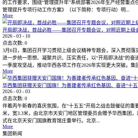
的工作要求，围绕“管理提升年”系统部署2026年生产经营重
管理提升专项行动工作方案》（以下简称：专项行动）明...
More
开局即决战，首战必胜——集团召开专题会议，对照近期上级
2026
-
03
-
10
点击次数:
0
3月6日，集团召开学习贯彻上级会议精神专题会，深入贯彻落
进一步统一思想、凝聚共识、压实责任，以“开局即决战”的奋
一季度攻坚战，推动华西各项工作在2026年实现更大突破。集团.
More
华西集团获赠天安门国旗！为善建者传承红色基因、奋进“十五
2026
-
03
-
03
点击次数:
0
伴着丙午新春的喜庆氛围，在“十五五”开局之战击鼓催征的重要时刻
米，宽3.3米，由北京市天安门地区管理委员会赠予华西集团
式在北京天安门国旗教育馆庄重举行。北京...
More
集团新闻