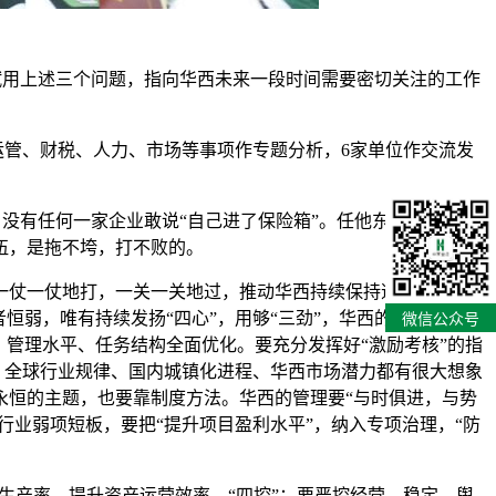
长杨斌用上述三个问题，指向华西未来一段时间需要密切关注的工作
管、财税、人力、市场等事项作专题分析，6家单位作交流发
没有任何一家企业敢说“自己进了保险箱”。任他东南西北风，
伍，是拖不垮，打不败的。
一仗一仗地打，一关一关地过，推动华西持续保持逆势上扬。当
恒弱，唯有持续发扬“四心”，用够“三劲”，华西的发展才能行
微信公众号
管理水平、任务结构全面优化。要充分发挥好“激励考核”的指
。全球行业规律、国内城镇化进程、华西市场潜力都有很大想象
永恒的主题，也要靠制度方法。华西的管理要“与时俱进，与势
行业弱项短板，要把“提升项目盈利水平”，纳入专项治理，“防
生产率、提升资产运营效率。“四控”：要严控经营、稳定、舆