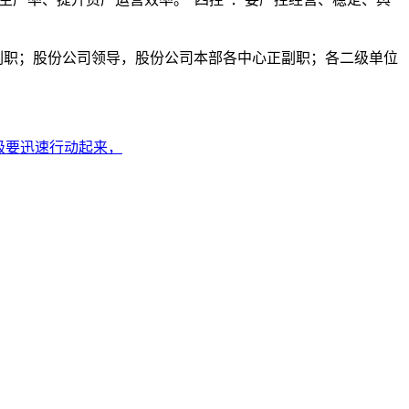
。
职；股份公司领导，股份公司本部各中心正副职；各二级单位
级要迅速行动起来，