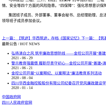
情、安全等四个方面的风险隐患。“四保障”：强化思想意识保
集团班子成员、外部董事、董事会秘书、总经理助理、总法
领导班子成员参加会议。
上一篇：
【筑迹】华西筑迹，存档《国家记忆》
下一篇：
【筑
最新公告
/
HOT NEWS
弘扬清白之风 筑牢廉政思想防线 ——金控公司开展“善建
2021
-
06
-
29
警示教育强震慑 履职尽责守初心—金控公司开展“善建•
2021
-
06
-
21
金控公司开展“以案释纪、以案释法”廉洁教育系列活动
2020
-
08
-
04
四川华西金融控股股份有限公司纪委召开党风廉政建设学
2020
-
01
-
14
中国政府网
四川人民政府官网