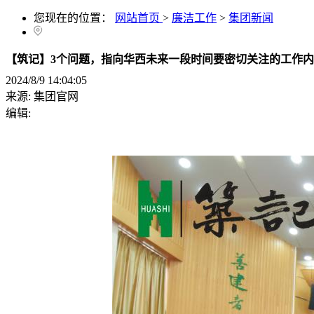
您现在的位置：
网站首页
>
廉洁工作
>
集团新闻
【筑记】3个问题，指向华西未来一段时间要密切关注的工作
2024/8/9 14:04:05
来源:
集团官网
编辑: