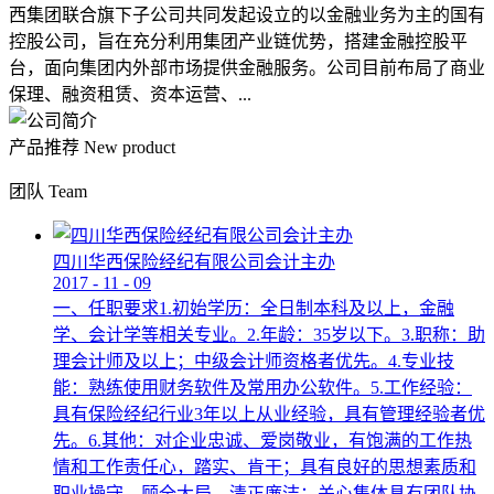
西集团联合旗下子公司共同发起设立的以金融业务为主的国有
控股公司，旨在充分利用集团产业链优势，搭建金融控股平
台，面向集团内外部市场提供金融服务。公司目前布局了商业
保理、融资租赁、资本运营、...
产品推荐
New product
团队
Team
四川华西保险经纪有限公司会计主办
2017
-
11
-
09
一、任职要求1.初始学历：全日制本科及以上，金融
学、会计学等相关专业。2.年龄：35岁以下。3.职称：助
理会计师及以上；中级会计师资格者优先。4.专业技
能：熟练使用财务软件及常用办公软件。5.工作经验：
具有保险经纪行业3年以上从业经验，具有管理经验者优
先。6.其他：对企业忠诚、爱岗敬业，有饱满的工作热
情和工作责任心，踏实、肯干；具有良好的思想素质和
职业操守，顾全大局，清正廉洁；关心集体具有团队协