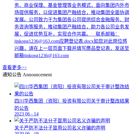
务、商业保理、基金管理等业务模式，面向集团内外市
场提供服务，以促进集团产融结合，推动集团全面协调
发展。公司致力于为集团各公司提供综合金融服务、财
务咨询等服务，推动集团产融结合，助力各公司业务发
展，促进优势互补，实现合作共赢。 联系邮箱：
jinkong1236@163.com应聘登记表.docx如您对此岗位感
兴趣，请在上一层页面下载并填写赝品登记表，发送至
邮箱jinkong1236@163.com
查看更多>>
通知公告
Announcement
四川华西集团（资阳）投资有限公司关于审计整改结果
的公告
2023
06
-
14
关于严防不法分子冒用公司名义诈骗的声明
2020
06
-
19