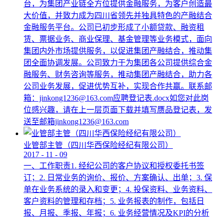
台，为集团产业链全方位提供金融服务，为客户创造最
大价值，并致力成为四川省领先并独具特色的产融结合
金融服务平台。公司已初步形成了小额贷款、融资租
赁、票据业务、商业保理、基金管理等业务模式，面向
集团内外市场提供服务，以促进集团产融结合，推动集
团全面协调发展。公司致力于为集团各公司提供综合金
融服务、财务咨询等服务，推动集团产融结合，助力各
公司业务发展，促进优势互补，实现合作共赢。联系邮
箱：jinkong1236@163.com应聘登记表.docx如您对此岗
位感兴趣，请在上一层页面下载并填写赝品登记表，发
送至邮箱jinkong1236@163.com
业管部主管（四川华西保险经纪有限公司）
2017
-
11
-
09
一、工作职责1. 经纪公司的客户协议和授权委托书签
订；2. 日常业务的询价、报价、方案确认、出单；3. 保
单在业务系统的录入和变更；4. 投保资料、业务资料、
客户资料的管理和存档；5. 业务报表的制作，包括日
报、月报、季报、年报；6. 业务经营情况及KPI的分析