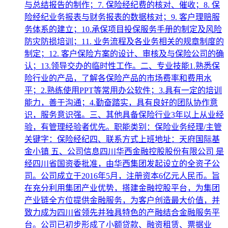
与总结报告的制作；7. 保险经纪费的核对、催收；8. 保
险经纪业务报表与财务报表的数据核对；9. 客户理赔服
务体系的建立；10.承保项目投保服务手册的制定及风险
防灾防损培训；11. 业务流程及各业务相关的规章制度的
制定；12. 客户保险方案的设计、审核及与保险公司的确
认；13.领导交办的临时性工作。二、专业技能1.熟悉保
险行业的产品，了解各保险产品的市场费率和费用水
平；2.熟练使用PPT等常用办公软件；3.具有一定的培训
能力，善于沟通；4.勤奋踏实，具有良好的团队协作意
识，服务意识强。三、其他具备保险行业3年以上从业经
验，有管理经验者优先。职能类别：保险业务经理/主管
关键字：保险经纪四、联系方式上班地址：天府国际基
金小镇 五、公司信息四川华西金融控股股份有限公司 是
经四川省国资委批准，由华西集团发起设立的全资子公
司。公司成立于2016年5月，注册资本6亿元人民币。旨
在充分利用集团产业优势，搭建金融控股平台，为集团
产业链全方位提供金融服务，为客户创造最大价值，并
致力成为四川省领先并独具特色的产融结合金融服务平
台。公司已初步形成了小额贷款、融资租赁、票据业