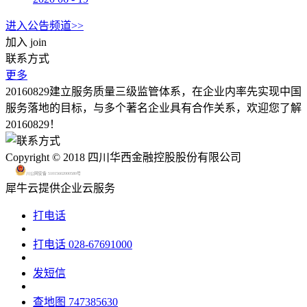
进入公告频道>>
加入
join
联系方式
更多
20160829建立服务质量三级监管体系，在企业内率先实现中国
服务落地的目标，与多个著名企业具有合作关系，欢迎您了解
20160829！
Copyright © 2018 四川华西金融控股股份有限公司
川公网安备 51015602000580号
犀牛云提供企业云服务
打电话
打电话
028-67691000
发短信
查地图
747385630