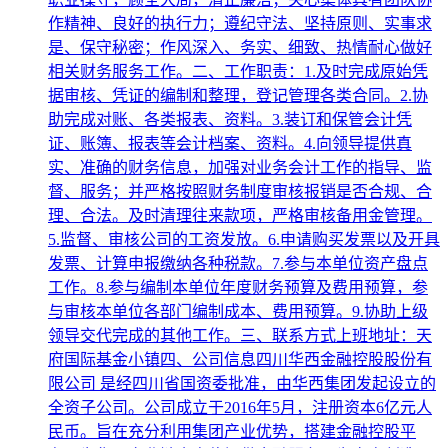
作精神、良好的执行力；遵纪守法、坚持原则、实事求
是、保守秘密；作风深入、务实、细致、热情耐心做好
相关财务服务工作。二、工作职责：1.及时完成原始凭
据审核、凭证的编制和整理，登记管理各类合同。2.协
助完成对账、各类报表、资料。3.装订和保管会计凭
证、账簿、报表等会计档案、资料。4.向领导提供真
实、准确的财务信息，加强对业务会计工作的指导、监
督、服务；并严格按照财务制度审核报销是否合规、合
理、合法。及时清理往来款项，严格审核备用金管理。
5.监督、审核公司的工资发放。6.申请购买发票以及开具
发票、计算申报缴纳各种税款。7.参与本单位资产盘点
工作。8.参与编制本单位年度财务预算及费用预算，参
与审核本单位各部门编制成本、费用预算。9.协助上级
领导交代完成的其他工作。三、联系方式上班地址：天
府国际基金小镇四、公司信息四川华西金融控股股份有
限公司 是经四川省国资委批准，由华西集团发起设立的
全资子公司。公司成立于2016年5月，注册资本6亿元人
民币。旨在充分利用集团产业优势，搭建金融控股平