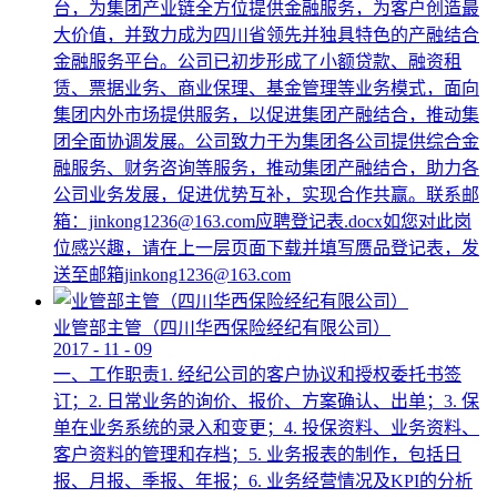
台，为集团产业链全方位提供金融服务，为客户创造最
大价值，并致力成为四川省领先并独具特色的产融结合
金融服务平台。公司已初步形成了小额贷款、融资租
赁、票据业务、商业保理、基金管理等业务模式，面向
集团内外市场提供服务，以促进集团产融结合，推动集
团全面协调发展。公司致力于为集团各公司提供综合金
融服务、财务咨询等服务，推动集团产融结合，助力各
公司业务发展，促进优势互补，实现合作共赢。联系邮
箱：jinkong1236@163.com应聘登记表.docx如您对此岗
位感兴趣，请在上一层页面下载并填写赝品登记表，发
送至邮箱jinkong1236@163.com
业管部主管（四川华西保险经纪有限公司）
2017
-
11
-
09
一、工作职责1. 经纪公司的客户协议和授权委托书签
订；2. 日常业务的询价、报价、方案确认、出单；3. 保
单在业务系统的录入和变更；4. 投保资料、业务资料、
客户资料的管理和存档；5. 业务报表的制作，包括日
报、月报、季报、年报；6. 业务经营情况及KPI的分析