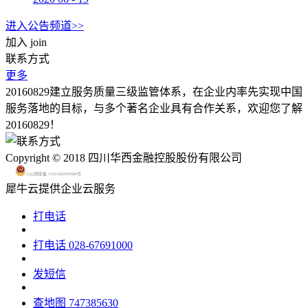
进入公告频道>>
加入
join
联系方式
更多
20160829建立服务质量三级监管体系，在企业内率先实现中国
服务落地的目标，与多个著名企业具有合作关系，欢迎您了解
20160829！
Copyright © 2018 四川华西金融控股股份有限公司
川公网安备 51015602000580号
犀牛云提供企业云服务
打电话
打电话
028-67691000
发短信
查地图
747385630