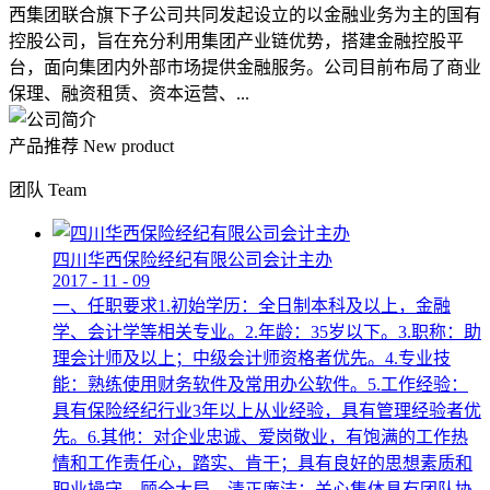
西集团联合旗下子公司共同发起设立的以金融业务为主的国有
控股公司，旨在充分利用集团产业链优势，搭建金融控股平
台，面向集团内外部市场提供金融服务。公司目前布局了商业
保理、融资租赁、资本运营、...
产品推荐
New product
团队
Team
四川华西保险经纪有限公司会计主办
2017
-
11
-
09
一、任职要求1.初始学历：全日制本科及以上，金融
学、会计学等相关专业。2.年龄：35岁以下。3.职称：助
理会计师及以上；中级会计师资格者优先。4.专业技
能：熟练使用财务软件及常用办公软件。5.工作经验：
具有保险经纪行业3年以上从业经验，具有管理经验者优
先。6.其他：对企业忠诚、爱岗敬业，有饱满的工作热
情和工作责任心，踏实、肯干；具有良好的思想素质和
职业操守，顾全大局，清正廉洁；关心集体具有团队协