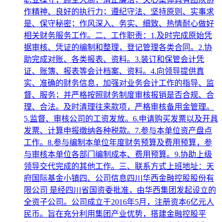
作精神、良好的执行力；遵纪守法、坚持原则、实事求
是、保守秘密；作风深入、务实、细致、热情耐心做好
相关财务服务工作。二、工作职责：1.及时完成原始凭
据审核、凭证的编制和整理，登记管理各类合同。2.协
助完成对账、各类报表、资料。3.装订和保管会计凭
证、账簿、报表等会计档案、资料。4.向领导提供真
实、准确的财务信息，加强对业务会计工作的指导、监
督、服务；并严格按照财务制度审核报销是否合规、合
理、合法。及时清理往来款项，严格审核备用金管理。
5.监督、审核公司的工资发放。6.申请购买发票以及开具
发票、计算申报缴纳各种税款。7.参与本单位资产盘点
工作。8.参与编制本单位年度财务预算及费用预算，参
与审核本单位各部门编制成本、费用预算。9.协助上级
领导交代完成的其他工作。三、联系方式上班地址：天
府国际基金小镇四、公司信息四川华西金融控股股份有
限公司 是经四川省国资委批准，由华西集团发起设立的
全资子公司。公司成立于2016年5月，注册资本6亿元人
民币。旨在充分利用集团产业优势，搭建金融控股平