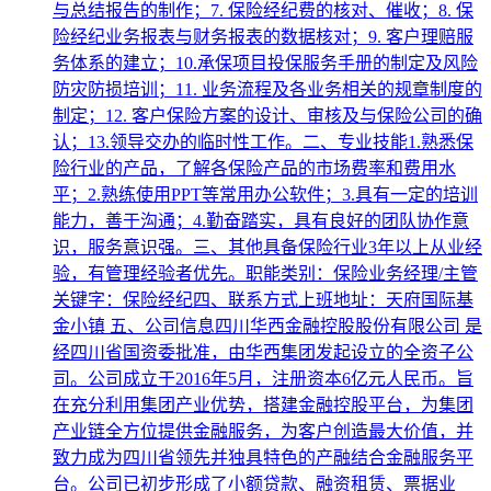
与总结报告的制作；7. 保险经纪费的核对、催收；8. 保
险经纪业务报表与财务报表的数据核对；9. 客户理赔服
务体系的建立；10.承保项目投保服务手册的制定及风险
防灾防损培训；11. 业务流程及各业务相关的规章制度的
制定；12. 客户保险方案的设计、审核及与保险公司的确
认；13.领导交办的临时性工作。二、专业技能1.熟悉保
险行业的产品，了解各保险产品的市场费率和费用水
平；2.熟练使用PPT等常用办公软件；3.具有一定的培训
能力，善于沟通；4.勤奋踏实，具有良好的团队协作意
识，服务意识强。三、其他具备保险行业3年以上从业经
验，有管理经验者优先。职能类别：保险业务经理/主管
关键字：保险经纪四、联系方式上班地址：天府国际基
金小镇 五、公司信息四川华西金融控股股份有限公司 是
经四川省国资委批准，由华西集团发起设立的全资子公
司。公司成立于2016年5月，注册资本6亿元人民币。旨
在充分利用集团产业优势，搭建金融控股平台，为集团
产业链全方位提供金融服务，为客户创造最大价值，并
致力成为四川省领先并独具特色的产融结合金融服务平
台。公司已初步形成了小额贷款、融资租赁、票据业