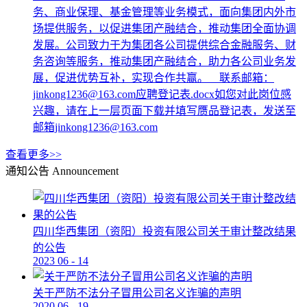
务、商业保理、基金管理等业务模式，面向集团内外市
场提供服务，以促进集团产融结合，推动集团全面协调
发展。公司致力于为集团各公司提供综合金融服务、财
务咨询等服务，推动集团产融结合，助力各公司业务发
展，促进优势互补，实现合作共赢。 联系邮箱：
jinkong1236@163.com应聘登记表.docx如您对此岗位感
兴趣，请在上一层页面下载并填写赝品登记表，发送至
邮箱jinkong1236@163.com
查看更多>>
通知公告
Announcement
四川华西集团（资阳）投资有限公司关于审计整改结果
的公告
2023
06
-
14
关于严防不法分子冒用公司名义诈骗的声明
2020
06
-
19