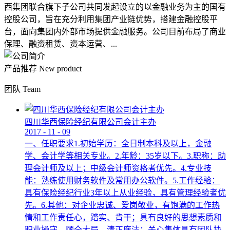
西集团联合旗下子公司共同发起设立的以金融业务为主的国有
控股公司，旨在充分利用集团产业链优势，搭建金融控股平
台，面向集团内外部市场提供金融服务。公司目前布局了商业
保理、融资租赁、资本运营、...
产品推荐
New product
团队
Team
四川华西保险经纪有限公司会计主办
2017
-
11
-
09
一、任职要求1.初始学历：全日制本科及以上，金融
学、会计学等相关专业。2.年龄：35岁以下。3.职称：助
理会计师及以上；中级会计师资格者优先。4.专业技
能：熟练使用财务软件及常用办公软件。5.工作经验：
具有保险经纪行业3年以上从业经验，具有管理经验者优
先。6.其他：对企业忠诚、爱岗敬业，有饱满的工作热
情和工作责任心，踏实、肯干；具有良好的思想素质和
职业操守，顾全大局，清正廉洁；关心集体具有团队协