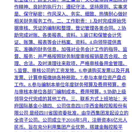
作精神、良好的执行力；遵纪守法、坚持原则、实事求
是、保守秘密；作风深入、务实、细致、热情耐心做好
相关财务服务工作。二、工作职责：1.及时完成原始凭
据审核、凭证的编制和整理，登记管理各类合同。2.协
助完成对账、各类报表、资料。3.装订和保管会计凭
证、账簿、报表等会计档案、资料。4.向领导提供真
实、准确的财务信息，加强对业务会计工作的指导、监
督、服务；并严格按照财务制度审核报销是否合规、合
理、合法。及时清理往来款项，严格审核备用金管理。
5.监督、审核公司的工资发放。6.申请购买发票以及开具
发票、计算申报缴纳各种税款。7.参与本单位资产盘点
工作。8.参与编制本单位年度财务预算及费用预算，参
与审核本单位各部门编制成本、费用预算。9.协助上级
领导交代完成的其他工作。三、联系方式上班地址：天
府国际基金小镇四、公司信息四川华西金融控股股份有
限公司 是经四川省国资委批准，由华西集团发起设立的
全资子公司。公司成立于2016年5月，注册资本6亿元人
民币。旨在充分利用集团产业优势，搭建金融控股平