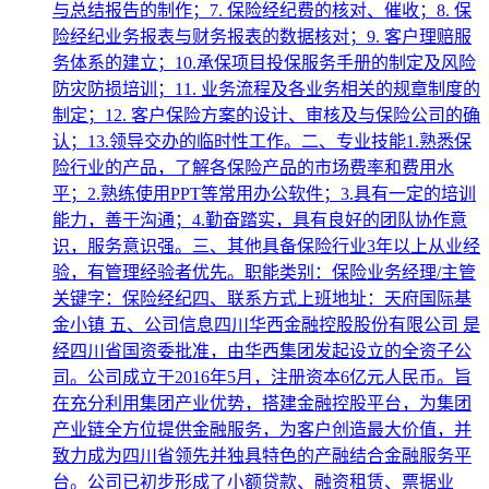
与总结报告的制作；7. 保险经纪费的核对、催收；8. 保
险经纪业务报表与财务报表的数据核对；9. 客户理赔服
务体系的建立；10.承保项目投保服务手册的制定及风险
防灾防损培训；11. 业务流程及各业务相关的规章制度的
制定；12. 客户保险方案的设计、审核及与保险公司的确
认；13.领导交办的临时性工作。二、专业技能1.熟悉保
险行业的产品，了解各保险产品的市场费率和费用水
平；2.熟练使用PPT等常用办公软件；3.具有一定的培训
能力，善于沟通；4.勤奋踏实，具有良好的团队协作意
识，服务意识强。三、其他具备保险行业3年以上从业经
验，有管理经验者优先。职能类别：保险业务经理/主管
关键字：保险经纪四、联系方式上班地址：天府国际基
金小镇 五、公司信息四川华西金融控股股份有限公司 是
经四川省国资委批准，由华西集团发起设立的全资子公
司。公司成立于2016年5月，注册资本6亿元人民币。旨
在充分利用集团产业优势，搭建金融控股平台，为集团
产业链全方位提供金融服务，为客户创造最大价值，并
致力成为四川省领先并独具特色的产融结合金融服务平
台。公司已初步形成了小额贷款、融资租赁、票据业