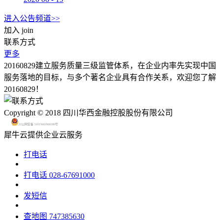
进入公告频道>>
加入
join
联系方式
更多
20160829建立服务质量三级监管体系，在企业内率先实现中国
服务落地的目标，与多个著名企业具有合作关系，欢迎您了解
20160829！
Copyright © 2018 四川华西金融控股股份有限公司
川公网安备 51015602000580号
犀牛云提供企业云服务
打电话
打电话
028-67691000
发短信
查地图
747385630