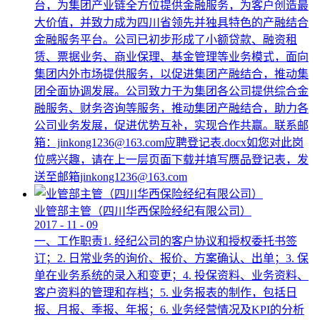
台，为集团产业链全方位提供金融服务，为客户创造最
大价值，并致力成为四川省领先并独具特色的产融结合
金融服务平台。公司已初步形成了小额贷款、融资租
赁、票据业务、商业保理、基金管理等业务模式，面向
集团内外市场提供服务，以促进集团产融结合，推动集
团全面协调发展。公司致力于为集团各公司提供综合金
融服务、财务咨询等服务，推动集团产融结合，助力各
公司业务发展，促进优势互补，实现合作共赢。联系邮
箱：jinkong1236@163.com应聘登记表.docx如您对此岗
位感兴趣，请在上一层页面下载并填写赝品登记表，发
送至邮箱jinkong1236@163.com
业管部主管（四川华西保险经纪有限公司）
2017
-
11
-
09
一、工作职责1. 经纪公司的客户协议和授权委托书签
订；2. 日常业务的询价、报价、方案确认、出单；3. 保
单在业务系统的录入和变更；4. 投保资料、业务资料、
客户资料的管理和存档；5. 业务报表的制作，包括日
报、月报、季报、年报；6. 业务经营情况及KPI的分析