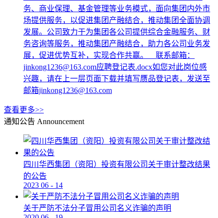
务、商业保理、基金管理等业务模式，面向集团内外市
场提供服务，以促进集团产融结合，推动集团全面协调
发展。公司致力于为集团各公司提供综合金融服务、财
务咨询等服务，推动集团产融结合，助力各公司业务发
展，促进优势互补，实现合作共赢。 联系邮箱：
jinkong1236@163.com应聘登记表.docx如您对此岗位感
兴趣，请在上一层页面下载并填写赝品登记表，发送至
邮箱jinkong1236@163.com
查看更多>>
通知公告
Announcement
四川华西集团（资阳）投资有限公司关于审计整改结果
的公告
2023
06
-
14
关于严防不法分子冒用公司名义诈骗的声明
2020
06
-
19