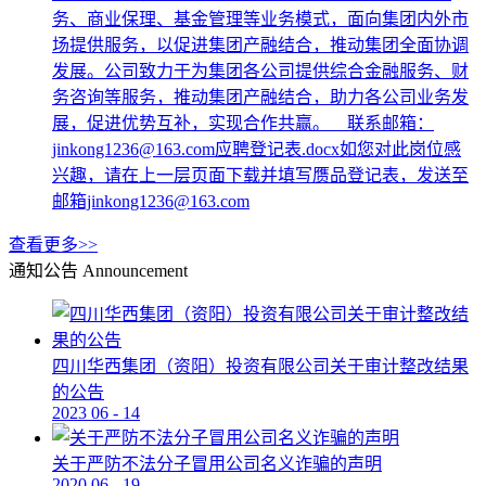
务、商业保理、基金管理等业务模式，面向集团内外市
场提供服务，以促进集团产融结合，推动集团全面协调
发展。公司致力于为集团各公司提供综合金融服务、财
务咨询等服务，推动集团产融结合，助力各公司业务发
展，促进优势互补，实现合作共赢。 联系邮箱：
jinkong1236@163.com应聘登记表.docx如您对此岗位感
兴趣，请在上一层页面下载并填写赝品登记表，发送至
邮箱jinkong1236@163.com
查看更多>>
通知公告
Announcement
四川华西集团（资阳）投资有限公司关于审计整改结果
的公告
2023
06
-
14
关于严防不法分子冒用公司名义诈骗的声明
2020
06
-
19