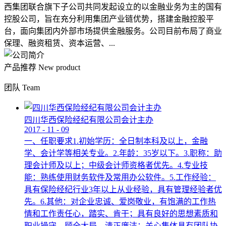
西集团联合旗下子公司共同发起设立的以金融业务为主的国有
控股公司，旨在充分利用集团产业链优势，搭建金融控股平
台，面向集团内外部市场提供金融服务。公司目前布局了商业
保理、融资租赁、资本运营、...
产品推荐
New product
团队
Team
四川华西保险经纪有限公司会计主办
2017
-
11
-
09
一、任职要求1.初始学历：全日制本科及以上，金融
学、会计学等相关专业。2.年龄：35岁以下。3.职称：助
理会计师及以上；中级会计师资格者优先。4.专业技
能：熟练使用财务软件及常用办公软件。5.工作经验：
具有保险经纪行业3年以上从业经验，具有管理经验者优
先。6.其他：对企业忠诚、爱岗敬业，有饱满的工作热
情和工作责任心，踏实、肯干；具有良好的思想素质和
职业操守，顾全大局，清正廉洁；关心集体具有团队协