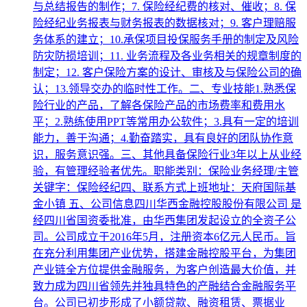
与总结报告的制作；7. 保险经纪费的核对、催收；8. 保
险经纪业务报表与财务报表的数据核对；9. 客户理赔服
务体系的建立；10.承保项目投保服务手册的制定及风险
防灾防损培训；11. 业务流程及各业务相关的规章制度的
制定；12. 客户保险方案的设计、审核及与保险公司的确
认；13.领导交办的临时性工作。二、专业技能1.熟悉保
险行业的产品，了解各保险产品的市场费率和费用水
平；2.熟练使用PPT等常用办公软件；3.具有一定的培训
能力，善于沟通；4.勤奋踏实，具有良好的团队协作意
识，服务意识强。三、其他具备保险行业3年以上从业经
验，有管理经验者优先。职能类别：保险业务经理/主管
关键字：保险经纪四、联系方式上班地址：天府国际基
金小镇 五、公司信息四川华西金融控股股份有限公司 是
经四川省国资委批准，由华西集团发起设立的全资子公
司。公司成立于2016年5月，注册资本6亿元人民币。旨
在充分利用集团产业优势，搭建金融控股平台，为集团
产业链全方位提供金融服务，为客户创造最大价值，并
致力成为四川省领先并独具特色的产融结合金融服务平
台。公司已初步形成了小额贷款、融资租赁、票据业