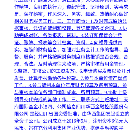
作精神、良好的执行力；遵纪守法、坚持原则、实事求
是、保守秘密；作风深入、务实、细致、热情耐心做好
相关财务服务工作。二、工作职责：1.及时完成原始凭
据审核、凭证的编制和整理，登记管理各类合同。2.协
助完成对账、各类报表、资料。3.装订和保管会计凭
证、账簿、报表等会计档案、资料。4.向领导提供真
实、准确的财务信息，加强对业务会计工作的指导、监
督、服务；并严格按照财务制度审核报销是否合规、合
理、合法。及时清理往来款项，严格审核备用金管理。
5.监督、审核公司的工资发放。6.申请购买发票以及开具
发票、计算申报缴纳各种税款。7.参与本单位资产盘点
工作。8.参与编制本单位年度财务预算及费用预算，参
与审核本单位各部门编制成本、费用预算。9.协助上级
领导交代完成的其他工作。三、联系方式上班地址：天
府国际基金小镇四、公司信息四川华西金融控股股份有
限公司 是经四川省国资委批准，由华西集团发起设立的
全资子公司。公司成立于2016年5月，注册资本6亿元人
民币。旨在充分利用集团产业优势，搭建金融控股平