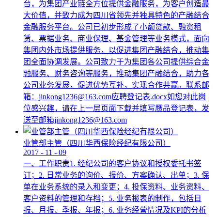
台，为集团产业链全方位提供金融服务，为客户创造最
大价值，并致力成为四川省领先并独具特色的产融结合
金融服务平台。公司已初步形成了小额贷款、融资租
赁、票据业务、商业保理、基金管理等业务模式，面向
集团内外市场提供服务，以促进集团产融结合，推动集
团全面协调发展。公司致力于为集团各公司提供综合金
融服务、财务咨询等服务，推动集团产融结合，助力各
公司业务发展，促进优势互补，实现合作共赢。联系邮
箱：jinkong1236@163.com应聘登记表.docx如您对此岗
位感兴趣，请在上一层页面下载并填写赝品登记表，发
送至邮箱jinkong1236@163.com
业管部主管（四川华西保险经纪有限公司）
2017
-
11
-
09
一、工作职责1. 经纪公司的客户协议和授权委托书签
订；2. 日常业务的询价、报价、方案确认、出单；3. 保
单在业务系统的录入和变更；4. 投保资料、业务资料、
客户资料的管理和存档；5. 业务报表的制作，包括日
报、月报、季报、年报；6. 业务经营情况及KPI的分析