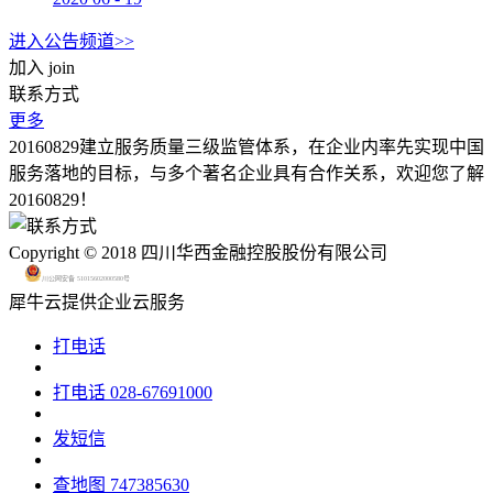
进入公告频道>>
加入
join
联系方式
更多
20160829建立服务质量三级监管体系，在企业内率先实现中国
服务落地的目标，与多个著名企业具有合作关系，欢迎您了解
20160829！
Copyright © 2018 四川华西金融控股股份有限公司
川公网安备 51015602000580号
犀牛云提供企业云服务
打电话
打电话
028-67691000
发短信
查地图
747385630