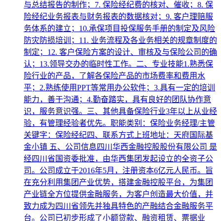
与总结报告的制作；7. 保险经纪费的核对、催收；8. 保
险经纪业务报表与财务报表的数据核对；9. 客户理赔服
务体系的建立；10.承保项目投保服务手册的制定及风险
防灾防损培训；11. 业务流程及各业务相关的规章制度的
制定；12. 客户保险方案的设计、审核及与保险公司的确
认；13.领导交办的临时性工作。二、专业技能1.熟悉保
险行业的产品，了解各保险产品的市场费率和费用水
平；2.熟练使用PPT等常用办公软件；3.具有一定的培训
能力，善于沟通；4.勤奋踏实，具有良好的团队协作意
识，服务意识强。三、其他具备保险行业3年以上从业经
验，有管理经验者优先。职能类别：保险业务经理/主管
关键字：保险经纪四、联系方式上班地址：天府国际基
金小镇 五、公司信息四川华西金融控股股份有限公司 是
经四川省国资委批准，由华西集团发起设立的全资子公
司。公司成立于2016年5月，注册资本6亿元人民币。旨
在充分利用集团产业优势，搭建金融控股平台，为集团
产业链全方位提供金融服务，为客户创造最大价值，并
致力成为四川省领先并独具特色的产融结合金融服务平
台。公司已初步形成了小额贷款、融资租赁、票据业