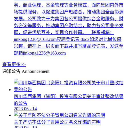
务、商业保理、基金管理等业务模式，面向集团内外市
场提供服务，以促进集团产融结合，推动集团全面协调
发展。公司致力于为集团各公司提供综合金融服务、财
务咨询等服务，推动集团产融结合，助力各公司业务发
展，促进优势互补，实现合作共赢。 联系邮箱：
jinkong1236@163.com应聘登记表.docx如您对此岗位感
兴趣，请在上一层页面下载并填写赝品登记表，发送至
邮箱jinkong1236@163.com
查看更多>>
通知公告
Announcement
四川华西集团（资阳）投资有限公司关于审计整改结果
的公告
2023
06
-
14
关于严防不法分子冒用公司名义诈骗的声明
2020
06
-
19