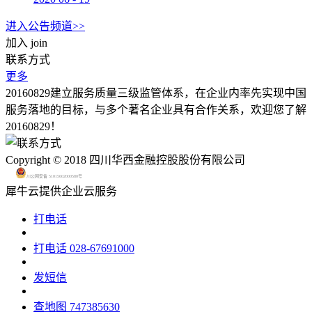
进入公告频道>>
加入
join
联系方式
更多
20160829建立服务质量三级监管体系，在企业内率先实现中国
服务落地的目标，与多个著名企业具有合作关系，欢迎您了解
20160829！
Copyright © 2018 四川华西金融控股股份有限公司
川公网安备 51015602000580号
犀牛云提供企业云服务
打电话
打电话
028-67691000
发短信
查地图
747385630