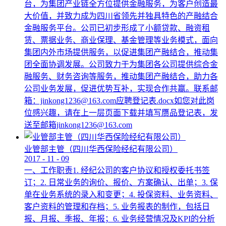
台，为集团产业链全方位提供金融服务，为客户创造最
大价值，并致力成为四川省领先并独具特色的产融结合
金融服务平台。公司已初步形成了小额贷款、融资租
赁、票据业务、商业保理、基金管理等业务模式，面向
集团内外市场提供服务，以促进集团产融结合，推动集
团全面协调发展。公司致力于为集团各公司提供综合金
融服务、财务咨询等服务，推动集团产融结合，助力各
公司业务发展，促进优势互补，实现合作共赢。联系邮
箱：jinkong1236@163.com应聘登记表.docx如您对此岗
位感兴趣，请在上一层页面下载并填写赝品登记表，发
送至邮箱jinkong1236@163.com
业管部主管（四川华西保险经纪有限公司）
2017
-
11
-
09
一、工作职责1. 经纪公司的客户协议和授权委托书签
订；2. 日常业务的询价、报价、方案确认、出单；3. 保
单在业务系统的录入和变更；4. 投保资料、业务资料、
客户资料的管理和存档；5. 业务报表的制作，包括日
报、月报、季报、年报；6. 业务经营情况及KPI的分析