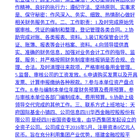
作精神、良好的执行力；遵纪守法、坚持原则、实事求
是、保守秘密；作风深入、务实、细致、热情耐心做好
相关财务服务工作。二、工作职责：1.及时完成原始凭
据审核、凭证的编制和整理，登记管理各类合同。2.协
助完成对账、各类报表、资料。3.装订和保管会计凭
证、账簿、报表等会计档案、资料。4.向领导提供真
实、准确的财务信息，加强对业务会计工作的指导、监
督、服务；并严格按照财务制度审核报销是否合规、合
理、合法。及时清理往来款项，严格审核备用金管理。
5.监督、审核公司的工资发放。6.申请购买发票以及开具
发票、计算申报缴纳各种税款。7.参与本单位资产盘点
工作。8.参与编制本单位年度财务预算及费用预算，参
与审核本单位各部门编制成本、费用预算。9.协助上级
领导交代完成的其他工作。三、联系方式上班地址：天
府国际基金小镇四、公司信息四川华西金融控股股份有
限公司 是经四川省国资委批准，由华西集团发起设立的
全资子公司。公司成立于2016年5月，注册资本6亿元人
民币。旨在充分利用集团产业优势，搭建金融控股平