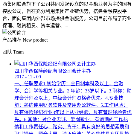
西集团联合旗下子公司共同发起设立的以金融业务为主的国有
控股公司，旨在充分利用集团产业链优势，搭建金融控股平
台，面向集团内外部市场提供金融服务。公司目前布局了商业
保理、融资租赁、资本运营、...
产品推荐
New product
团队
Team
四川华西保险经纪有限公司会计主办
2017
-
11
-
09
一、任职要求1.初始学历：全日制本科及以上，金融
学、会计学等相关专业。2.年龄：35岁以下。3.职称：助
理会计师及以上；中级会计师资格者优先。4.专业技
能：熟练使用财务软件及常用办公软件。5.工作经验：
具有保险经纪行业3年以上从业经验，具有管理经验者优
先。6.其他：对企业忠诚、爱岗敬业，有饱满的工作热
情和工作责任心，踏实、肯干；具有良好的思想素质和
职业操守，顾全大局，清正廉洁；关心集体具有团队协