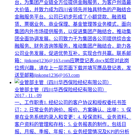
台，为集团产业链全方位提供金融服务，为客户创造最
大价值，并致力成为四川省领先并独具特色的产融结合
金融服务平台。公司已初步形成了小额贷款、融资租
赁、票据业务、商业保理、基金管理等业务模式，面向
集团内外市场提供服务，以促进集团产融结合，推动集
团全面协调发展。公司致力于为集团各公司提供综合金
融服务、财务咨询等服务，推动集团产融结合，助力各
公司业务发展，促进优势互补，实现合作共赢。联系邮
箱：jinkong1236@163.com应聘登记表.docx如您对此岗
位感兴趣，请在上一层页面下载并填写赝品登记表，发
送至邮箱jinkong1236@163.com
业管部主管（四川华西保险经纪有限公司）
2017
-
11
-
09
一、工作职责1. 经纪公司的客户协议和授权委托书签
订；2. 日常业务的询价、报价、方案确认、出单；3. 保
单在业务系统的录入和变更；4. 投保资料、业务资料、
客户资料的管理和存档；5. 业务报表的制作，包括日
报、月报、季报、年报；6. 业务经营情况及KPI的分析