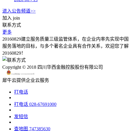
进入公告频道>>
加入
join
联系方式
更多
20160829建立服务质量三级监管体系，在企业内率先实现中国
服务落地的目标，与多个著名企业具有合作关系，欢迎您了解
20160829！
Copyright © 2018 四川华西金融控股股份有限公司
川公网安备 51015602000580号
犀牛云提供企业云服务
打电话
打电话
028-67691000
发短信
查地图
747385630