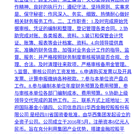
作精神、良好的执行力；遵纪守法、坚持原则、实事求
是、保守秘密；作风深入、务实、细致、热情耐心做好
相关财务服务工作。二、工作职责：1.及时完成原始凭
据审核、凭证的编制和整理，登记管理各类合同。2.协
助完成对账、各类报表、资料。3.装订和保管会计凭
证、账簿、报表等会计档案、资料。4.向领导提供真
实、准确的财务信息，加强对业务会计工作的指导、监
督、服务；并严格按照财务制度审核报销是否合规、合
理、合法。及时清理往来款项，严格审核备用金管理。
5.监督、审核公司的工资发放。6.申请购买发票以及开具
发票、计算申报缴纳各种税款。7.参与本单位资产盘点
工作。8.参与编制本单位年度财务预算及费用预算，参
与审核本单位各部门编制成本、费用预算。9.协助上级
领导交代完成的其他工作。三、联系方式上班地址：天
府国际基金小镇四、公司信息四川华西金融控股股份有
限公司 是经四川省国资委批准，由华西集团发起设立的
全资子公司。公司成立于2016年5月，注册资本6亿元人
民币。旨在充分利用集团产业优势，搭建金融控股平