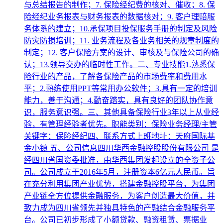
与总结报告的制作；7. 保险经纪费的核对、催收；8. 保
险经纪业务报表与财务报表的数据核对；9. 客户理赔服
务体系的建立；10.承保项目投保服务手册的制定及风险
防灾防损培训；11. 业务流程及各业务相关的规章制度的
制定；12. 客户保险方案的设计、审核及与保险公司的确
认；13.领导交办的临时性工作。二、专业技能1.熟悉保
险行业的产品，了解各保险产品的市场费率和费用水
平；2.熟练使用PPT等常用办公软件；3.具有一定的培训
能力，善于沟通；4.勤奋踏实，具有良好的团队协作意
识，服务意识强。三、其他具备保险行业3年以上从业经
验，有管理经验者优先。职能类别：保险业务经理/主管
关键字：保险经纪四、联系方式上班地址：天府国际基
金小镇 五、公司信息四川华西金融控股股份有限公司 是
经四川省国资委批准，由华西集团发起设立的全资子公
司。公司成立于2016年5月，注册资本6亿元人民币。旨
在充分利用集团产业优势，搭建金融控股平台，为集团
产业链全方位提供金融服务，为客户创造最大价值，并
致力成为四川省领先并独具特色的产融结合金融服务平
台。公司已初步形成了小额贷款、融资租赁、票据业