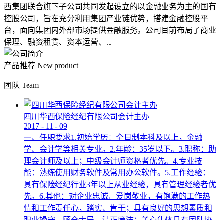
西集团联合旗下子公司共同发起设立的以金融业务为主的国有
控股公司，旨在充分利用集团产业链优势，搭建金融控股平
台，面向集团内外部市场提供金融服务。公司目前布局了商业
保理、融资租赁、资本运营、...
产品推荐
New product
团队
Team
四川华西保险经纪有限公司会计主办
2017
-
11
-
09
一、任职要求1.初始学历：全日制本科及以上，金融
学、会计学等相关专业。2.年龄：35岁以下。3.职称：助
理会计师及以上；中级会计师资格者优先。4.专业技
能：熟练使用财务软件及常用办公软件。5.工作经验：
具有保险经纪行业3年以上从业经验，具有管理经验者优
先。6.其他：对企业忠诚、爱岗敬业，有饱满的工作热
情和工作责任心，踏实、肯干；具有良好的思想素质和
职业操守，顾全大局，清正廉洁；关心集体具有团队协