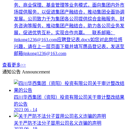
务、商业保理、基金管理等业务模式，面向集团内外市
场提供服务，以促进集团产融结合，推动集团全面协调
发展。公司致力于为集团各公司提供综合金融服务、财
务咨询等服务，推动集团产融结合，助力各公司业务发
展，促进优势互补，实现合作共赢。 联系邮箱：
jinkong1236@163.com应聘登记表.docx如您对此岗位感
兴趣，请在上一层页面下载并填写赝品登记表，发送至
邮箱jinkong1236@163.com
查看更多>>
通知公告
Announcement
四川华西集团（资阳）投资有限公司关于审计整改结果
的公告
2023
06
-
14
关于严防不法分子冒用公司名义诈骗的声明
2020
06
-
19