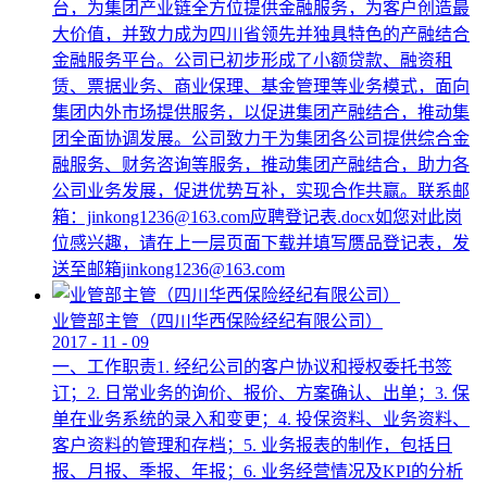
台，为集团产业链全方位提供金融服务，为客户创造最
大价值，并致力成为四川省领先并独具特色的产融结合
金融服务平台。公司已初步形成了小额贷款、融资租
赁、票据业务、商业保理、基金管理等业务模式，面向
集团内外市场提供服务，以促进集团产融结合，推动集
团全面协调发展。公司致力于为集团各公司提供综合金
融服务、财务咨询等服务，推动集团产融结合，助力各
公司业务发展，促进优势互补，实现合作共赢。联系邮
箱：jinkong1236@163.com应聘登记表.docx如您对此岗
位感兴趣，请在上一层页面下载并填写赝品登记表，发
送至邮箱jinkong1236@163.com
业管部主管（四川华西保险经纪有限公司）
2017
-
11
-
09
一、工作职责1. 经纪公司的客户协议和授权委托书签
订；2. 日常业务的询价、报价、方案确认、出单；3. 保
单在业务系统的录入和变更；4. 投保资料、业务资料、
客户资料的管理和存档；5. 业务报表的制作，包括日
报、月报、季报、年报；6. 业务经营情况及KPI的分析