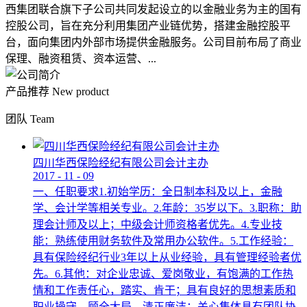
西集团联合旗下子公司共同发起设立的以金融业务为主的国有
控股公司，旨在充分利用集团产业链优势，搭建金融控股平
台，面向集团内外部市场提供金融服务。公司目前布局了商业
保理、融资租赁、资本运营、...
产品推荐
New product
团队
Team
四川华西保险经纪有限公司会计主办
2017
-
11
-
09
一、任职要求1.初始学历：全日制本科及以上，金融
学、会计学等相关专业。2.年龄：35岁以下。3.职称：助
理会计师及以上；中级会计师资格者优先。4.专业技
能：熟练使用财务软件及常用办公软件。5.工作经验：
具有保险经纪行业3年以上从业经验，具有管理经验者优
先。6.其他：对企业忠诚、爱岗敬业，有饱满的工作热
情和工作责任心，踏实、肯干；具有良好的思想素质和
职业操守，顾全大局，清正廉洁；关心集体具有团队协