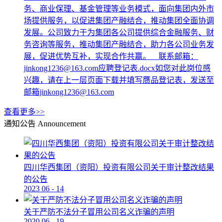
务、商业保理、基金管理等业务模式，面向集团内外市
场提供服务，以促进集团产融结合，推动集团全面协调
发展。公司致力于为集团各公司提供综合金融服务、财
务咨询等服务，推动集团产融结合，助力各公司业务发
展，促进优势互补，实现合作共赢。 联系邮箱：
jinkong1236@163.com应聘登记表.docx如您对此岗位感
兴趣，请在上一层页面下载并填写赝品登记表，发送至
邮箱jinkong1236@163.com
查看更多>>
通知公告
Announcement
四川华西集团（资阳）投资有限公司关于审计整改结果
的公告
2023
06
-
14
关于严防不法分子冒用公司名义诈骗的声明
2020
06
-
19