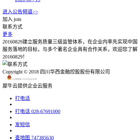
进入公告频道>>
加入
join
联系方式
更多
20160829建立服务质量三级监管体系，在企业内率先实现中国
服务落地的目标，与多个著名企业具有合作关系，欢迎您了解
20160829！
Copyright © 2018 四川华西金融控股股份有限公司
川公网安备 51015602000580号
犀牛云提供企业云服务
打电话
打电话
028-67691000
发短信
查地图
747385630