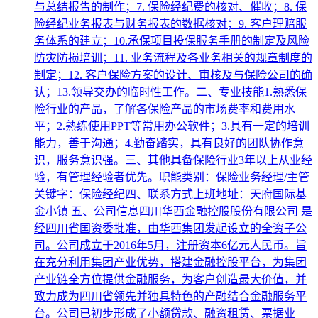
与总结报告的制作；7. 保险经纪费的核对、催收；8. 保
险经纪业务报表与财务报表的数据核对；9. 客户理赔服
务体系的建立；10.承保项目投保服务手册的制定及风险
防灾防损培训；11. 业务流程及各业务相关的规章制度的
制定；12. 客户保险方案的设计、审核及与保险公司的确
认；13.领导交办的临时性工作。二、专业技能1.熟悉保
险行业的产品，了解各保险产品的市场费率和费用水
平；2.熟练使用PPT等常用办公软件；3.具有一定的培训
能力，善于沟通；4.勤奋踏实，具有良好的团队协作意
识，服务意识强。三、其他具备保险行业3年以上从业经
验，有管理经验者优先。职能类别：保险业务经理/主管
关键字：保险经纪四、联系方式上班地址：天府国际基
金小镇 五、公司信息四川华西金融控股股份有限公司 是
经四川省国资委批准，由华西集团发起设立的全资子公
司。公司成立于2016年5月，注册资本6亿元人民币。旨
在充分利用集团产业优势，搭建金融控股平台，为集团
产业链全方位提供金融服务，为客户创造最大价值，并
致力成为四川省领先并独具特色的产融结合金融服务平
台。公司已初步形成了小额贷款、融资租赁、票据业