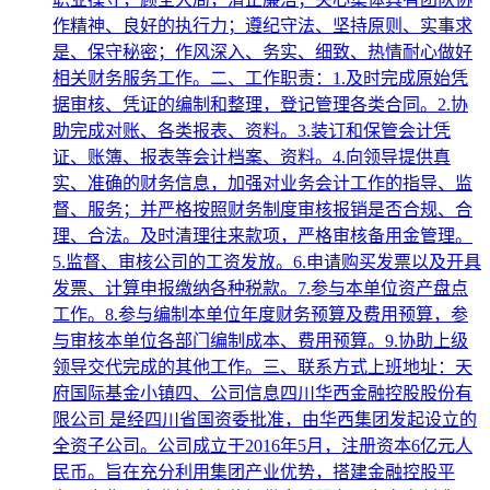
作精神、良好的执行力；遵纪守法、坚持原则、实事求
是、保守秘密；作风深入、务实、细致、热情耐心做好
相关财务服务工作。二、工作职责：1.及时完成原始凭
据审核、凭证的编制和整理，登记管理各类合同。2.协
助完成对账、各类报表、资料。3.装订和保管会计凭
证、账簿、报表等会计档案、资料。4.向领导提供真
实、准确的财务信息，加强对业务会计工作的指导、监
督、服务；并严格按照财务制度审核报销是否合规、合
理、合法。及时清理往来款项，严格审核备用金管理。
5.监督、审核公司的工资发放。6.申请购买发票以及开具
发票、计算申报缴纳各种税款。7.参与本单位资产盘点
工作。8.参与编制本单位年度财务预算及费用预算，参
与审核本单位各部门编制成本、费用预算。9.协助上级
领导交代完成的其他工作。三、联系方式上班地址：天
府国际基金小镇四、公司信息四川华西金融控股股份有
限公司 是经四川省国资委批准，由华西集团发起设立的
全资子公司。公司成立于2016年5月，注册资本6亿元人
民币。旨在充分利用集团产业优势，搭建金融控股平