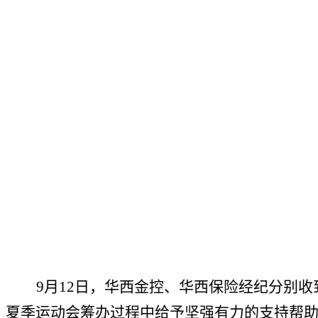
9月12日，
华西金控
、
华西保险经纪
分别
收
夏季运动会筹
办过程中给予坚强有力的支持帮