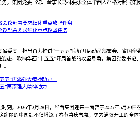
点任务。集团党委书记、董事长马林要求全体华西人严格对照《集团2
会议部署要求细化重点攻坚任务
实省委实干担当奋力推进“十五五”良好开局动员部署会、省国
进姿态，吹响华西“十五五”开局首战的攻坚号角。集团党委书记
..
五”再添强大精神动力！
，2026年2月28日，华西集团迎来一面曾于2025年5月20日在
，这绚丽的中国红不仅增添了春节喜庆气氛，更为满弦开工的全体