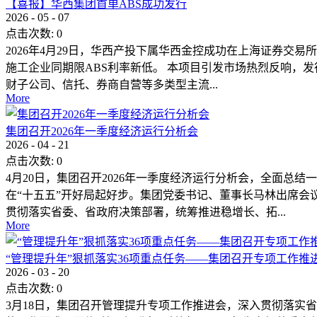
【喜报】华西集团首单ABS成功发行
2026
-
05
-
07
点击次数:
0
2026年4月29日，华西产投下属华西金控成功在上海证券交易
施工企业同期限ABS利率新低。 本项目引发市场热烈反响，
财子公司、信托、券商自营等多类型主流...
More
集团召开2026年一季度经济运行分析会
2026
-
04
-
21
点击次数:
0
4月20日，集团召开2026年一季度经济运行分析会，全面
在“十五五”开好局起好步。集团党委书记、董事长马林出席会
贯彻落实省委、省政府决策部署，统筹推进稳增长、拓...
More
“管理提升年”狠抓落实36项重点任务——集团召开专项工作推
2026
-
03
-
20
点击次数:
0
3月18日，集团召开管理提升专项工作推进会，深入贯彻落实