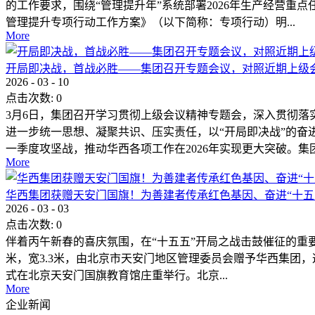
的工作要求，围绕“管理提升年”系统部署2026年生产经营重
管理提升专项行动工作方案》（以下简称：专项行动）明...
More
开局即决战，首战必胜——集团召开专题会议，对照近期上级
2026
-
03
-
10
点击次数:
0
3月6日，集团召开学习贯彻上级会议精神专题会，深入贯彻落
进一步统一思想、凝聚共识、压实责任，以“开局即决战”的奋
一季度攻坚战，推动华西各项工作在2026年实现更大突破。集团.
More
华西集团获赠天安门国旗！为善建者传承红色基因、奋进“十五
2026
-
03
-
03
点击次数:
0
伴着丙午新春的喜庆氛围，在“十五五”开局之战击鼓催征的重要时刻
米，宽3.3米，由北京市天安门地区管理委员会赠予华西集团
式在北京天安门国旗教育馆庄重举行。北京...
More
企业新闻