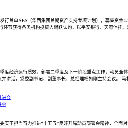
所发行首单ABS（华西集团首期资产支持专项计划），募集资金4.5
发行环节获得各类机构投资人踊跃认购，以平安银行、天府信托
总结一季度经济运行质效，部署二季度及下一阶段重点工作，动员
议并讲话，党委副书记、副董事长、总经理杨如刚主持会议。 
进会
省委实干担当奋力推进“十五五”良好开局动员部署会精神，全面