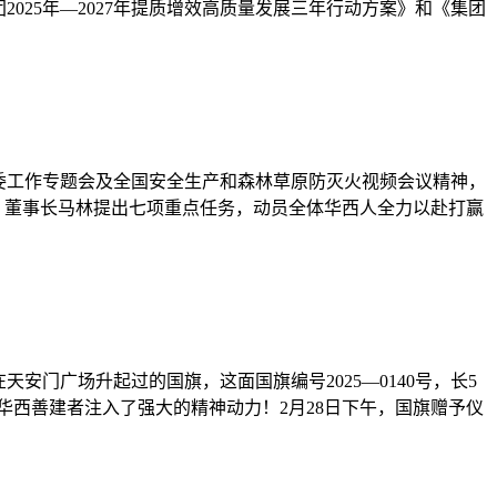
025年—2027年提质增效高质量发展三年行动方案》和《集团
资委工作专题会及全国安全生产和森林草原防灭火视频会议精神，
、董事长马林提出七项重点任务，动员全体华西人全力以赴打赢
天安门广场升起过的国旗，这面国旗编号2025—0140号，长5
华西善建者注入了强大的精神动力！2月28日下午，国旗赠予仪