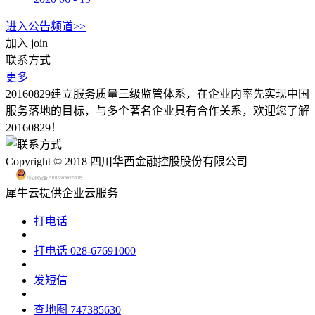
进入公告频道>>
加入
join
联系方式
更多
20160829建立服务质量三级监管体系，在企业内率先实现中国
服务落地的目标，与多个著名企业具有合作关系，欢迎您了解
20160829！
Copyright © 2018 四川华西金融控股股份有限公司
川公网安备 51015602000580号
犀牛云提供企业云服务
打电话
打电话
028-67691000
发短信
查地图
747385630