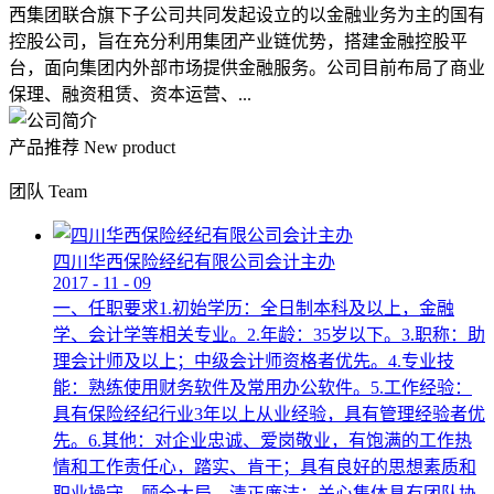
西集团联合旗下子公司共同发起设立的以金融业务为主的国有
控股公司，旨在充分利用集团产业链优势，搭建金融控股平
台，面向集团内外部市场提供金融服务。公司目前布局了商业
保理、融资租赁、资本运营、...
产品推荐
New product
团队
Team
四川华西保险经纪有限公司会计主办
2017
-
11
-
09
一、任职要求1.初始学历：全日制本科及以上，金融
学、会计学等相关专业。2.年龄：35岁以下。3.职称：助
理会计师及以上；中级会计师资格者优先。4.专业技
能：熟练使用财务软件及常用办公软件。5.工作经验：
具有保险经纪行业3年以上从业经验，具有管理经验者优
先。6.其他：对企业忠诚、爱岗敬业，有饱满的工作热
情和工作责任心，踏实、肯干；具有良好的思想素质和
职业操守，顾全大局，清正廉洁；关心集体具有团队协