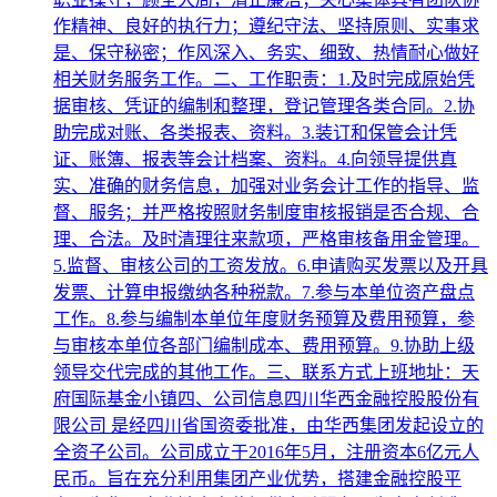
作精神、良好的执行力；遵纪守法、坚持原则、实事求
是、保守秘密；作风深入、务实、细致、热情耐心做好
相关财务服务工作。二、工作职责：1.及时完成原始凭
据审核、凭证的编制和整理，登记管理各类合同。2.协
助完成对账、各类报表、资料。3.装订和保管会计凭
证、账簿、报表等会计档案、资料。4.向领导提供真
实、准确的财务信息，加强对业务会计工作的指导、监
督、服务；并严格按照财务制度审核报销是否合规、合
理、合法。及时清理往来款项，严格审核备用金管理。
5.监督、审核公司的工资发放。6.申请购买发票以及开具
发票、计算申报缴纳各种税款。7.参与本单位资产盘点
工作。8.参与编制本单位年度财务预算及费用预算，参
与审核本单位各部门编制成本、费用预算。9.协助上级
领导交代完成的其他工作。三、联系方式上班地址：天
府国际基金小镇四、公司信息四川华西金融控股股份有
限公司 是经四川省国资委批准，由华西集团发起设立的
全资子公司。公司成立于2016年5月，注册资本6亿元人
民币。旨在充分利用集团产业优势，搭建金融控股平