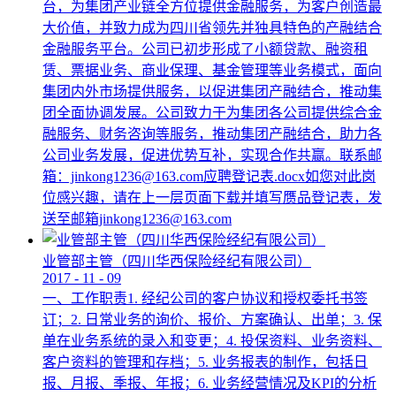
台，为集团产业链全方位提供金融服务，为客户创造最
大价值，并致力成为四川省领先并独具特色的产融结合
金融服务平台。公司已初步形成了小额贷款、融资租
赁、票据业务、商业保理、基金管理等业务模式，面向
集团内外市场提供服务，以促进集团产融结合，推动集
团全面协调发展。公司致力于为集团各公司提供综合金
融服务、财务咨询等服务，推动集团产融结合，助力各
公司业务发展，促进优势互补，实现合作共赢。联系邮
箱：jinkong1236@163.com应聘登记表.docx如您对此岗
位感兴趣，请在上一层页面下载并填写赝品登记表，发
送至邮箱jinkong1236@163.com
业管部主管（四川华西保险经纪有限公司）
2017
-
11
-
09
一、工作职责1. 经纪公司的客户协议和授权委托书签
订；2. 日常业务的询价、报价、方案确认、出单；3. 保
单在业务系统的录入和变更；4. 投保资料、业务资料、
客户资料的管理和存档；5. 业务报表的制作，包括日
报、月报、季报、年报；6. 业务经营情况及KPI的分析