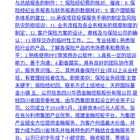
与总结报告的制作；7. 保险经纪费的核对、催收；8. 保
险经纪业务报表与财务报表的数据核对；9. 客户理赔服
务体系的建立；10.承保项目投保服务手册的制定及风险
防灾防损培训；11. 业务流程及各业务相关的规章制度的
制定；12. 客户保险方案的设计、审核及与保险公司的确
认；13.领导交办的临时性工作。二、专业技能1.熟悉保
险行业的产品，了解各保险产品的市场费率和费用水
平；2.熟练使用PPT等常用办公软件；3.具有一定的培训
能力，善于沟通；4.勤奋踏实，具有良好的团队协作意
识，服务意识强。三、其他具备保险行业3年以上从业经
验，有管理经验者优先。职能类别：保险业务经理/主管
关键字：保险经纪四、联系方式上班地址：天府国际基
金小镇 五、公司信息四川华西金融控股股份有限公司 是
经四川省国资委批准，由华西集团发起设立的全资子公
司。公司成立于2016年5月，注册资本6亿元人民币。旨
在充分利用集团产业优势，搭建金融控股平台，为集团
产业链全方位提供金融服务，为客户创造最大价值，并
致力成为四川省领先并独具特色的产融结合金融服务平
台。公司已初步形成了小额贷款、融资租赁、票据业