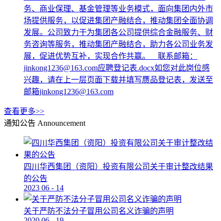
务、商业保理、基金管理等业务模式，面向集团内外市
场提供服务，以促进集团产融结合，推动集团全面协调
发展。公司致力于为集团各公司提供综合金融服务、财
务咨询等服务，推动集团产融结合，助力各公司业务发
展，促进优势互补，实现合作共赢。 联系邮箱：
jinkong1236@163.com应聘登记表.docx如您对此岗位感
兴趣，请在上一层页面下载并填写赝品登记表，发送至
邮箱jinkong1236@163.com
查看更多>>
通知公告
Announcement
四川华西集团（资阳）投资有限公司关于审计整改结果
的公告
2023
06
-
14
关于严防不法分子冒用公司名义诈骗的声明
2020
06
-
19