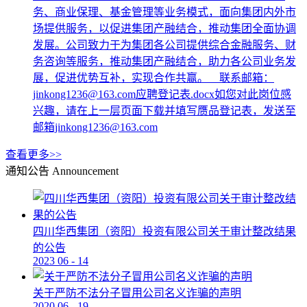
务、商业保理、基金管理等业务模式，面向集团内外市
场提供服务，以促进集团产融结合，推动集团全面协调
发展。公司致力于为集团各公司提供综合金融服务、财
务咨询等服务，推动集团产融结合，助力各公司业务发
展，促进优势互补，实现合作共赢。 联系邮箱：
jinkong1236@163.com应聘登记表.docx如您对此岗位感
兴趣，请在上一层页面下载并填写赝品登记表，发送至
邮箱jinkong1236@163.com
查看更多>>
通知公告
Announcement
四川华西集团（资阳）投资有限公司关于审计整改结果
的公告
2023
06
-
14
关于严防不法分子冒用公司名义诈骗的声明
2020
06
-
19