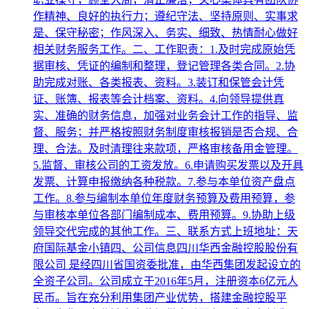
作精神、良好的执行力；遵纪守法、坚持原则、实事求
是、保守秘密；作风深入、务实、细致、热情耐心做好
相关财务服务工作。二、工作职责：1.及时完成原始凭
据审核、凭证的编制和整理，登记管理各类合同。2.协
助完成对账、各类报表、资料。3.装订和保管会计凭
证、账簿、报表等会计档案、资料。4.向领导提供真
实、准确的财务信息，加强对业务会计工作的指导、监
督、服务；并严格按照财务制度审核报销是否合规、合
理、合法。及时清理往来款项，严格审核备用金管理。
5.监督、审核公司的工资发放。6.申请购买发票以及开具
发票、计算申报缴纳各种税款。7.参与本单位资产盘点
工作。8.参与编制本单位年度财务预算及费用预算，参
与审核本单位各部门编制成本、费用预算。9.协助上级
领导交代完成的其他工作。三、联系方式上班地址：天
府国际基金小镇四、公司信息四川华西金融控股股份有
限公司 是经四川省国资委批准，由华西集团发起设立的
全资子公司。公司成立于2016年5月，注册资本6亿元人
民币。旨在充分利用集团产业优势，搭建金融控股平