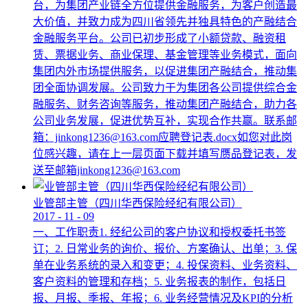
台，为集团产业链全方位提供金融服务，为客户创造最
大价值，并致力成为四川省领先并独具特色的产融结合
金融服务平台。公司已初步形成了小额贷款、融资租
赁、票据业务、商业保理、基金管理等业务模式，面向
集团内外市场提供服务，以促进集团产融结合，推动集
团全面协调发展。公司致力于为集团各公司提供综合金
融服务、财务咨询等服务，推动集团产融结合，助力各
公司业务发展，促进优势互补，实现合作共赢。联系邮
箱：jinkong1236@163.com应聘登记表.docx如您对此岗
位感兴趣，请在上一层页面下载并填写赝品登记表，发
送至邮箱jinkong1236@163.com
业管部主管（四川华西保险经纪有限公司）
2017
-
11
-
09
一、工作职责1. 经纪公司的客户协议和授权委托书签
订；2. 日常业务的询价、报价、方案确认、出单；3. 保
单在业务系统的录入和变更；4. 投保资料、业务资料、
客户资料的管理和存档；5. 业务报表的制作，包括日
报、月报、季报、年报；6. 业务经营情况及KPI的分析