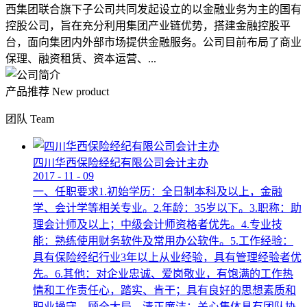
西集团联合旗下子公司共同发起设立的以金融业务为主的国有
控股公司，旨在充分利用集团产业链优势，搭建金融控股平
台，面向集团内外部市场提供金融服务。公司目前布局了商业
保理、融资租赁、资本运营、...
产品推荐
New product
团队
Team
四川华西保险经纪有限公司会计主办
2017
-
11
-
09
一、任职要求1.初始学历：全日制本科及以上，金融
学、会计学等相关专业。2.年龄：35岁以下。3.职称：助
理会计师及以上；中级会计师资格者优先。4.专业技
能：熟练使用财务软件及常用办公软件。5.工作经验：
具有保险经纪行业3年以上从业经验，具有管理经验者优
先。6.其他：对企业忠诚、爱岗敬业，有饱满的工作热
情和工作责任心，踏实、肯干；具有良好的思想素质和
职业操守，顾全大局，清正廉洁；关心集体具有团队协