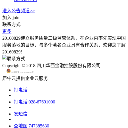
进入公告频道>>
加入
join
联系方式
更多
20160829建立服务质量三级监管体系，在企业内率先实现中国
服务落地的目标，与多个著名企业具有合作关系，欢迎您了解
20160829！
Copyright © 2018 四川华西金融控股股份有限公司
川公网安备 51015602000580号
犀牛云提供企业云服务
打电话
打电话
028-67691000
发短信
查地图
747385630