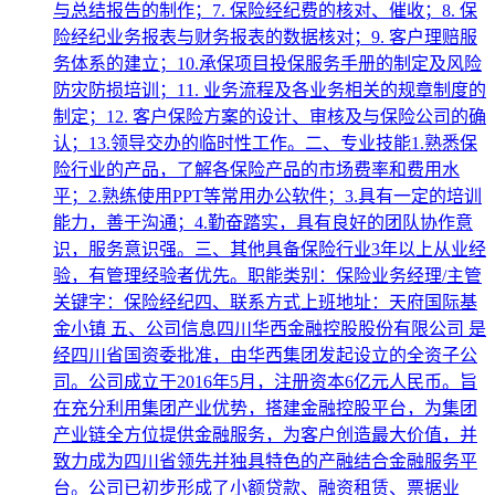
与总结报告的制作；7. 保险经纪费的核对、催收；8. 保
险经纪业务报表与财务报表的数据核对；9. 客户理赔服
务体系的建立；10.承保项目投保服务手册的制定及风险
防灾防损培训；11. 业务流程及各业务相关的规章制度的
制定；12. 客户保险方案的设计、审核及与保险公司的确
认；13.领导交办的临时性工作。二、专业技能1.熟悉保
险行业的产品，了解各保险产品的市场费率和费用水
平；2.熟练使用PPT等常用办公软件；3.具有一定的培训
能力，善于沟通；4.勤奋踏实，具有良好的团队协作意
识，服务意识强。三、其他具备保险行业3年以上从业经
验，有管理经验者优先。职能类别：保险业务经理/主管
关键字：保险经纪四、联系方式上班地址：天府国际基
金小镇 五、公司信息四川华西金融控股股份有限公司 是
经四川省国资委批准，由华西集团发起设立的全资子公
司。公司成立于2016年5月，注册资本6亿元人民币。旨
在充分利用集团产业优势，搭建金融控股平台，为集团
产业链全方位提供金融服务，为客户创造最大价值，并
致力成为四川省领先并独具特色的产融结合金融服务平
台。公司已初步形成了小额贷款、融资租赁、票据业