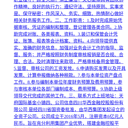
作精神、良好的执行力；遵纪守法、坚持原则、实事求
是、保守秘密；作风深入、务实、细致、热情耐心做好
相关财务服务工作。二、工作职责：1.及时完成原始凭
据审核、凭证的编制和整理，登记管理各类合同。2.协
助完成对账、各类报表、资料。3.装订和保管会计凭
证、账簿、报表等会计档案、资料。4.向领导提供真
实、准确的财务信息，加强对业务会计工作的指导、监
督、服务；并严格按照财务制度审核报销是否合规、合
理、合法。及时清理往来款项，严格审核备用金管理。
5.监督、审核公司的工资发放。6.申请购买发票以及开具
发票、计算申报缴纳各种税款。7.参与本单位资产盘点
工作。8.参与编制本单位年度财务预算及费用预算，参
与审核本单位各部门编制成本、费用预算。9.协助上级
领导交代完成的其他工作。三、联系方式上班地址：天
府国际基金小镇四、公司信息四川华西金融控股股份有
限公司 是经四川省国资委批准，由华西集团发起设立的
全资子公司。公司成立于2016年5月，注册资本6亿元人
民币。旨在充分利用集团产业优势，搭建金融控股平