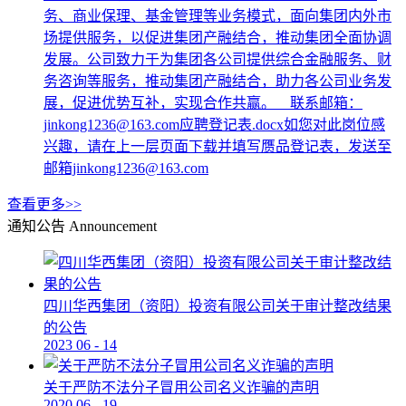
务、商业保理、基金管理等业务模式，面向集团内外市
场提供服务，以促进集团产融结合，推动集团全面协调
发展。公司致力于为集团各公司提供综合金融服务、财
务咨询等服务，推动集团产融结合，助力各公司业务发
展，促进优势互补，实现合作共赢。 联系邮箱：
jinkong1236@163.com应聘登记表.docx如您对此岗位感
兴趣，请在上一层页面下载并填写赝品登记表，发送至
邮箱jinkong1236@163.com
查看更多>>
通知公告
Announcement
四川华西集团（资阳）投资有限公司关于审计整改结果
的公告
2023
06
-
14
关于严防不法分子冒用公司名义诈骗的声明
2020
06
-
19