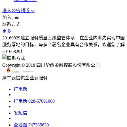
进入公告频道>>
加入
join
联系方式
更多
20160829建立服务质量三级监管体系，在企业内率先实现中国
服务落地的目标，与多个著名企业具有合作关系，欢迎您了解
20160829！
Copyright © 2018 四川华西金融控股股份有限公司
川公网安备 51015602000580号
犀牛云提供企业云服务
打电话
打电话
028-67691000
发短信
查地图
747385630