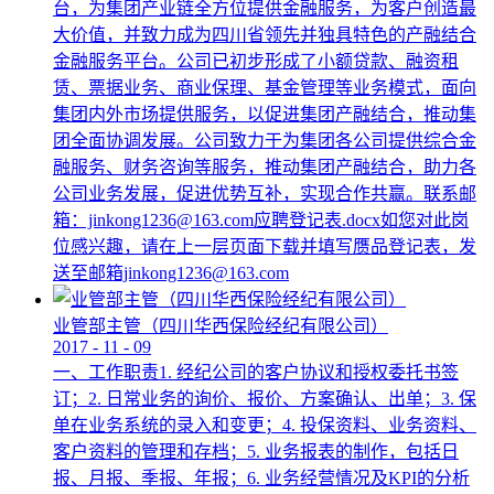
台，为集团产业链全方位提供金融服务，为客户创造最
大价值，并致力成为四川省领先并独具特色的产融结合
金融服务平台。公司已初步形成了小额贷款、融资租
赁、票据业务、商业保理、基金管理等业务模式，面向
集团内外市场提供服务，以促进集团产融结合，推动集
团全面协调发展。公司致力于为集团各公司提供综合金
融服务、财务咨询等服务，推动集团产融结合，助力各
公司业务发展，促进优势互补，实现合作共赢。联系邮
箱：jinkong1236@163.com应聘登记表.docx如您对此岗
位感兴趣，请在上一层页面下载并填写赝品登记表，发
送至邮箱jinkong1236@163.com
业管部主管（四川华西保险经纪有限公司）
2017
-
11
-
09
一、工作职责1. 经纪公司的客户协议和授权委托书签
订；2. 日常业务的询价、报价、方案确认、出单；3. 保
单在业务系统的录入和变更；4. 投保资料、业务资料、
客户资料的管理和存档；5. 业务报表的制作，包括日
报、月报、季报、年报；6. 业务经营情况及KPI的分析