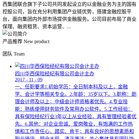
西集团联合旗下子公司共同发起设立的以金融业务为主的国有
控股公司，旨在充分利用集团产业链优势，搭建金融控股平
台，面向集团内外部市场提供金融服务。公司目前布局了商业
保理、融资租赁、资本运营、...
产品推荐
New product
团队
Team
四川华西保险经纪有限公司会计主办
2017
-
11
-
09
一、任职要求1.初始学历：全日制本科及以上，金融
学、会计学等相关专业。2.年龄：35岁以下。3.职称：助
理会计师及以上；中级会计师资格者优先。4.专业技
能：熟练使用财务软件及常用办公软件。5.工作经验：
具有保险经纪行业3年以上从业经验，具有管理经验者优
先。6.其他：对企业忠诚、爱岗敬业，有饱满的工作热
情和工作责任心，踏实、肯干；具有良好的思想素质和
职业操守，顾全大局，清正廉洁；关心集体具有团队协