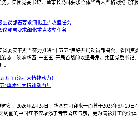
点任务。集团党委书记、董事长马林要求全体华西人严格对照《集团2
会议部署要求细化重点攻坚任务
实省委实干担当奋力推进“十五五”良好开局动员部署会、省国
进姿态，吹响华西“十五五”开局首战的攻坚号角。集团党委书记
..
五”再添强大精神动力！
，2026年2月28日，华西集团迎来一面曾于2025年5月20日在
，这绚丽的中国红不仅增添了春节喜庆气氛，更为满弦开工的全体