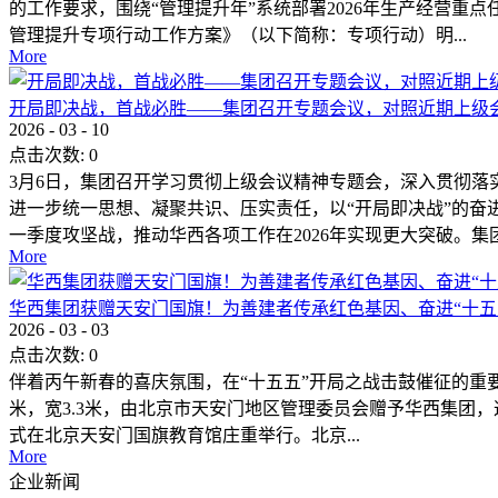
的工作要求，围绕“管理提升年”系统部署2026年生产经营重
管理提升专项行动工作方案》（以下简称：专项行动）明...
More
开局即决战，首战必胜——集团召开专题会议，对照近期上级
2026
-
03
-
10
点击次数:
0
3月6日，集团召开学习贯彻上级会议精神专题会，深入贯彻落
进一步统一思想、凝聚共识、压实责任，以“开局即决战”的奋
一季度攻坚战，推动华西各项工作在2026年实现更大突破。集团.
More
华西集团获赠天安门国旗！为善建者传承红色基因、奋进“十五
2026
-
03
-
03
点击次数:
0
伴着丙午新春的喜庆氛围，在“十五五”开局之战击鼓催征的重要时刻
米，宽3.3米，由北京市天安门地区管理委员会赠予华西集团
式在北京天安门国旗教育馆庄重举行。北京...
More
企业新闻