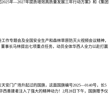
025年—2027年提质增效高质量发展三年行动方案》和《集团
资委工作专题会及全国安全生产和森林草原防灭火视频会议精神，
、董事长马林提出七项重点任务，动员全体华西人全力以赴打赢
天安门广场升起过的国旗，这面国旗编号2025—0140号，长5
华西善建者注入了强大的精神动力！2月28日下午，国旗赠予仪