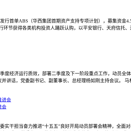
所发行首单ABS（华西集团首期资产支持专项计划），募集资金4.5
发行环节获得各类机构投资人踊跃认购，以平安银行、天府信托
总结一季度经济运行质效，部署二季度及下一阶段重点工作，动员
议并讲话，党委副书记、副董事长、总经理杨如刚主持会议。 
进会
省委实干担当奋力推进“十五五”良好开局动员部署会精神，全面