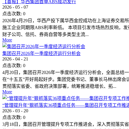
【喜报】华西集团首单ABS成功发行
2026
-
05
-
07
点击次数:
0
2026年4月29日，华西产投下属华西金控成功在上海证券交易
施工企业同期限ABS利率新低。 本项目引发市场热烈反响，
财子公司、信托、券商自营等多类型主流...
More
集团召开2026年一季度经济运行分析会
2026
-
04
-
21
点击次数:
0
4月20日，集团召开2026年一季度经济运行分析会，全面
在“十五五”开好局起好步。集团党委书记、董事长马林出席会
贯彻落实省委、省政府决策部署，统筹推进稳增长、拓...
More
“管理提升年”狠抓落实36项重点任务——集团召开专项工作推
2026
-
03
-
20
点击次数:
0
3月18日，集团召开管理提升专项工作推进会，深入贯彻落实