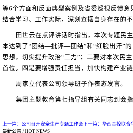
等6个方面和反面典型案例及省委巡视反馈意
结合学习、工作实际，深刻查摆自身存在的不
田世云在点评讲话时指出
，本次专题民
本达到了
“团结—批评—团结”和“红脸出汗”
思想，切实提升政治
“三力”；
二要
对本次民主
首位。
四是要增强责任担当，
加快构建产业链
周家立代表公司领导班子作表态发言。
集团主题教育第七指导组有关同志到会
上一篇：
公司召开安全生产专题工作会
下一篇：
华西金控联合
最新公告
/
HOT NEWS