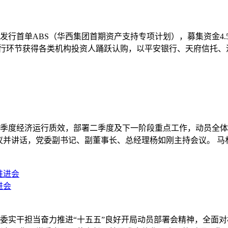
所发行首单ABS（华西集团首期资产支持专项计划），募集资金4.5
发行环节获得各类机构投资人踊跃认购，以平安银行、天府信托
总结一季度经济运行质效，部署二季度及下一阶段重点工作，动员
议并讲话，党委副书记、副董事长、总经理杨如刚主持会议。 
进会
省委实干担当奋力推进“十五五”良好开局动员部署会精神，全面