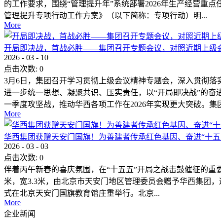
的工作要求，围绕“管理提升年”系统部署2026年生产经营重
管理提升专项行动工作方案》（以下简称：专项行动）明...
More
开局即决战，首战必胜——集团召开专题会议，对照近期上级
2026
-
03
-
10
点击次数:
0
3月6日，集团召开学习贯彻上级会议精神专题会，深入贯彻落
进一步统一思想、凝聚共识、压实责任，以“开局即决战”的奋
一季度攻坚战，推动华西各项工作在2026年实现更大突破。集团.
More
华西集团获赠天安门国旗！为善建者传承红色基因、奋进“十五
2026
-
03
-
03
点击次数:
0
伴着丙午新春的喜庆氛围，在“十五五”开局之战击鼓催征的重要时刻
米，宽3.3米，由北京市天安门地区管理委员会赠予华西集团
式在北京天安门国旗教育馆庄重举行。北京...
More
企业新闻