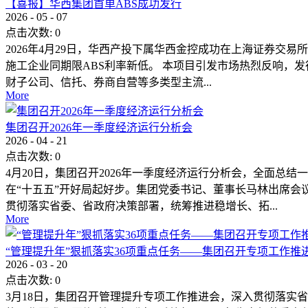
【喜报】华西集团首单ABS成功发行
2026
-
05
-
07
点击次数:
0
2026年4月29日，华西产投下属华西金控成功在上海证券交易
施工企业同期限ABS利率新低。 本项目引发市场热烈反响，
财子公司、信托、券商自营等多类型主流...
More
集团召开2026年一季度经济运行分析会
2026
-
04
-
21
点击次数:
0
4月20日，集团召开2026年一季度经济运行分析会，全面
在“十五五”开好局起好步。集团党委书记、董事长马林出席会
贯彻落实省委、省政府决策部署，统筹推进稳增长、拓...
More
“管理提升年”狠抓落实36项重点任务——集团召开专项工作推
2026
-
03
-
20
点击次数:
0
3月18日，集团召开管理提升专项工作推进会，深入贯彻落实