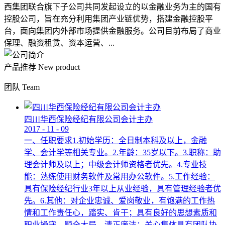
西集团联合旗下子公司共同发起设立的以金融业务为主的国有
控股公司，旨在充分利用集团产业链优势，搭建金融控股平
台，面向集团内外部市场提供金融服务。公司目前布局了商业
保理、融资租赁、资本运营、...
产品推荐
New product
团队
Team
四川华西保险经纪有限公司会计主办
2017
-
11
-
09
一、任职要求1.初始学历：全日制本科及以上，金融
学、会计学等相关专业。2.年龄：35岁以下。3.职称：助
理会计师及以上；中级会计师资格者优先。4.专业技
能：熟练使用财务软件及常用办公软件。5.工作经验：
具有保险经纪行业3年以上从业经验，具有管理经验者优
先。6.其他：对企业忠诚、爱岗敬业，有饱满的工作热
情和工作责任心，踏实、肯干；具有良好的思想素质和
职业操守，顾全大局，清正廉洁；关心集体具有团队协