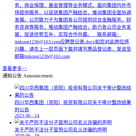
务、商业保理、基金管理等业务模式，面向集团内外市
场提供服务，以促进集团产融结合，推动集团全面协调
发展。公司致力于为集团各公司提供综合金融服务、财
务咨询等服务，推动集团产融结合，助力各公司业务发
展，促进优势互补，实现合作共赢。 联系邮箱：
jinkong1236@163.com应聘登记表.docx如您对此岗位感
兴趣，请在上一层页面下载并填写赝品登记表，发送至
邮箱jinkong1236@163.com
查看更多>>
通知公告
Announcement
四川华西集团（资阳）投资有限公司关于审计整改结果
的公告
2023
06
-
14
关于严防不法分子冒用公司名义诈骗的声明
2020
06
-
19