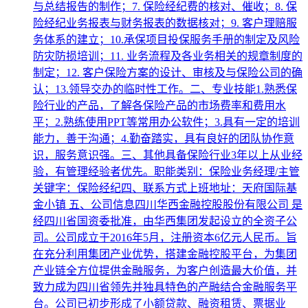
与总结报告的制作；7. 保险经纪费的核对、催收；8. 保
险经纪业务报表与财务报表的数据核对；9. 客户理赔服
务体系的建立；10.承保项目投保服务手册的制定及风险
防灾防损培训；11. 业务流程及各业务相关的规章制度的
制定；12. 客户保险方案的设计、审核及与保险公司的确
认；13.领导交办的临时性工作。二、专业技能1.熟悉保
险行业的产品，了解各保险产品的市场费率和费用水
平；2.熟练使用PPT等常用办公软件；3.具有一定的培训
能力，善于沟通；4.勤奋踏实，具有良好的团队协作意
识，服务意识强。三、其他具备保险行业3年以上从业经
验，有管理经验者优先。职能类别：保险业务经理/主管
关键字：保险经纪四、联系方式上班地址：天府国际基
金小镇 五、公司信息四川华西金融控股股份有限公司 是
经四川省国资委批准，由华西集团发起设立的全资子公
司。公司成立于2016年5月，注册资本6亿元人民币。旨
在充分利用集团产业优势，搭建金融控股平台，为集团
产业链全方位提供金融服务，为客户创造最大价值，并
致力成为四川省领先并独具特色的产融结合金融服务平
台。公司已初步形成了小额贷款、融资租赁、票据业