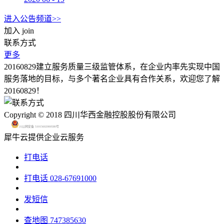
进入公告频道>>
加入
join
联系方式
更多
20160829建立服务质量三级监管体系，在企业内率先实现中国
服务落地的目标，与多个著名企业具有合作关系，欢迎您了解
20160829！
Copyright © 2018 四川华西金融控股股份有限公司
川公网安备 51015602000580号
犀牛云提供企业云服务
打电话
打电话
028-67691000
发短信
查地图
747385630