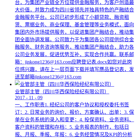
台，为集团产业链全方位提供金融服务，为客户创造最
大价值，并致力成为四川省领先并独具特色的产融结合
金融服务平台。公司已初步形成了小额贷款、融资租
赁、票据业务、商业保理、基金管理等业务模式，面向
集团内外市场提供服务，以促进集团产融结合，推动集
团全面协调发展。公司致力于为集团各公司提供综合金
融服务、财务咨询等服务，推动集团产融结合，助力各
公司业务发展，促进优势互补，实现合作共赢。联系邮
箱：jinkong1236@163.com应聘登记表.docx如您对此岗
位感兴趣，请在上一层页面下载并填写赝品登记表，发
送至邮箱jinkong1236@163.com
业管部主管（四川华西保险经纪有限公司）
2017
-
11
-
09
一、工作职责1. 经纪公司的客户协议和授权委托书签
订；2. 日常业务的询价、报价、方案确认、出单；3. 保
单在业务系统的录入和变更；4. 投保资料、业务资料、
客户资料的管理和存档；5. 业务报表的制作，包括日
报、月报、季报、年报；6. 业务经营情况及KPI的分析