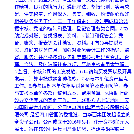
作精神、良好的执行力；遵纪守法、坚持原则、实事求
是、保守秘密；作风深入、务实、细致、热情耐心做好
相关财务服务工作。二、工作职责：1.及时完成原始凭
据审核、凭证的编制和整理，登记管理各类合同。2.协
助完成对账、各类报表、资料。3.装订和保管会计凭
证、账簿、报表等会计档案、资料。4.向领导提供真
实、准确的财务信息，加强对业务会计工作的指导、监
督、服务；并严格按照财务制度审核报销是否合规、合
理、合法。及时清理往来款项，严格审核备用金管理。
5.监督、审核公司的工资发放。6.申请购买发票以及开具
发票、计算申报缴纳各种税款。7.参与本单位资产盘点
工作。8.参与编制本单位年度财务预算及费用预算，参
与审核本单位各部门编制成本、费用预算。9.协助上级
领导交代完成的其他工作。三、联系方式上班地址：天
府国际基金小镇四、公司信息四川华西金融控股股份有
限公司 是经四川省国资委批准，由华西集团发起设立的
全资子公司。公司成立于2016年5月，注册资本6亿元人
民币。旨在充分利用集团产业优势，搭建金融控股平