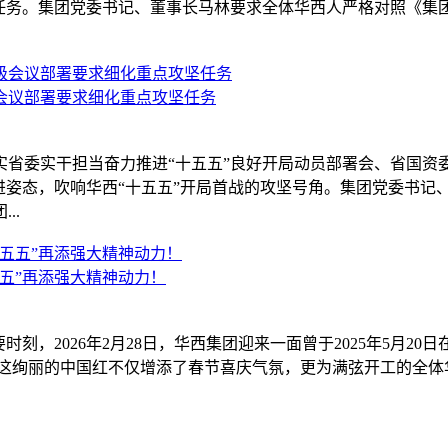
点任务。集团党委书记、董事长马林要求全体华西人严格对照《集团2
会议部署要求细化重点攻坚任务
实省委实干担当奋力推进“十五五”良好开局动员部署会、省国
进姿态，吹响华西“十五五”开局首战的攻坚号角。集团党委书记
..
五”再添强大精神动力！
，2026年2月28日，华西集团迎来一面曾于2025年5月20日在
，这绚丽的中国红不仅增添了春节喜庆气氛，更为满弦开工的全体