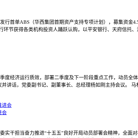
所发行首单ABS（华西集团首期资产支持专项计划），募集资金4.5
发行环节获得各类机构投资人踊跃认购，以平安银行、天府信托
总结一季度经济运行质效，部署二季度及下一阶段重点工作，动员
议并讲话，党委副书记、副董事长、总经理杨如刚主持会议。 
进会
省委实干担当奋力推进“十五五”良好开局动员部署会精神，全面