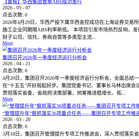
【喜报】华西集团首单ABS成功发行
2026
-
05
-
07
点击次数:
0
2026年4月29日，华西产投下属华西金控成功在上海证券交易
施工企业同期限ABS利率新低。 本项目引发市场热烈反响，
财子公司、信托、券商自营等多类型主流...
More
集团召开2026年一季度经济运行分析会
2026
-
04
-
21
点击次数:
0
4月20日，集团召开2026年一季度经济运行分析会，全面
在“十五五”开好局起好步。集团党委书记、董事长马林出席会
贯彻落实省委、省政府决策部署，统筹推进稳增长、拓...
More
“管理提升年”狠抓落实36项重点任务——集团召开专项工作推
2026
-
03
-
20
点击次数:
0
3月18日，集团召开管理提升专项工作推进会，深入贯彻落实