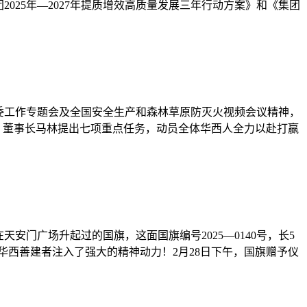
025年—2027年提质增效高质量发展三年行动方案》和《集团
资委工作专题会及全国安全生产和森林草原防灭火视频会议精神，
、董事长马林提出七项重点任务，动员全体华西人全力以赴打赢
天安门广场升起过的国旗，这面国旗编号2025—0140号，长5
华西善建者注入了强大的精神动力！2月28日下午，国旗赠予仪