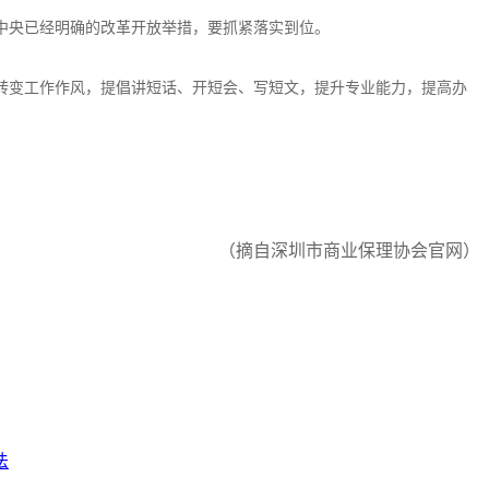
中央已经明确的改革开放举措，要抓紧落实到位。
转变工作作风，提倡讲短话、开短会、写短文，提升专业能力，提高办
深圳市商业保理协会官网）
法