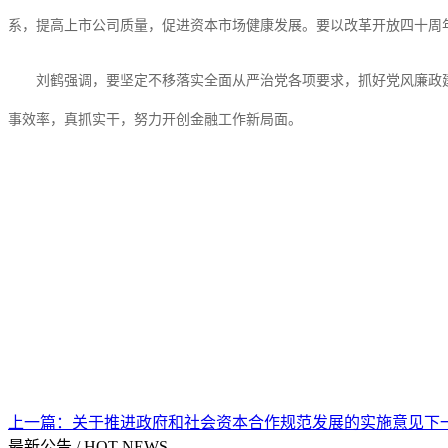
系，提高上市公司质量，促进资本市场健康发展。要以改革开放四十周
刘鹤强调，要坚定不移落实全面从严治党各项要求，抓好党风廉政
事效率，真抓实干，努力开创金融工作新局面。
上一篇：
关于推进政府和社会资本合作规范发展的实施意见
下
最新公告
/
HOT NEWS