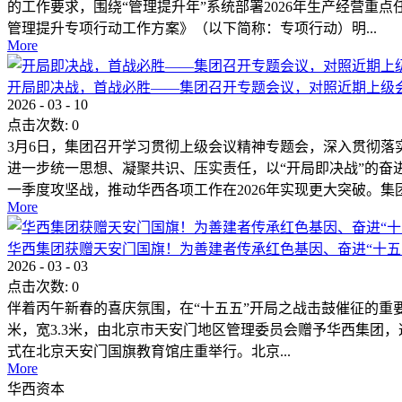
的工作要求，围绕“管理提升年”系统部署2026年生产经营重
管理提升专项行动工作方案》（以下简称：专项行动）明...
More
开局即决战，首战必胜——集团召开专题会议，对照近期上级
2026
-
03
-
10
点击次数:
0
3月6日，集团召开学习贯彻上级会议精神专题会，深入贯彻落
进一步统一思想、凝聚共识、压实责任，以“开局即决战”的奋
一季度攻坚战，推动华西各项工作在2026年实现更大突破。集团.
More
华西集团获赠天安门国旗！为善建者传承红色基因、奋进“十五
2026
-
03
-
03
点击次数:
0
伴着丙午新春的喜庆氛围，在“十五五”开局之战击鼓催征的重要时刻
米，宽3.3米，由北京市天安门地区管理委员会赠予华西集团
式在北京天安门国旗教育馆庄重举行。北京...
More
华西资本