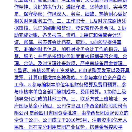
作精神、良好的执行力；遵纪守法、坚持原则、实事求
是、保守秘密；作风深入、务实、细致、热情耐心做好
相关财务服务工作。二、工作职责：1.及时完成原始凭
据审核、凭证的编制和整理，登记管理各类合同。2.协
助完成对账、各类报表、资料。3.装订和保管会计凭
证、账簿、报表等会计档案、资料。4.向领导提供真
实、准确的财务信息，加强对业务会计工作的指导、监
督、服务；并严格按照财务制度审核报销是否合规、合
理、合法。及时清理往来款项，严格审核备用金管理。
5.监督、审核公司的工资发放。6.申请购买发票以及开具
发票、计算申报缴纳各种税款。7.参与本单位资产盘点
工作。8.参与编制本单位年度财务预算及费用预算，参
与审核本单位各部门编制成本、费用预算。9.协助上级
领导交代完成的其他工作。三、联系方式上班地址：天
府国际基金小镇四、公司信息四川华西金融控股股份有
限公司 是经四川省国资委批准，由华西集团发起设立的
全资子公司。公司成立于2016年5月，注册资本6亿元人
民币。旨在充分利用集团产业优势，搭建金融控股平