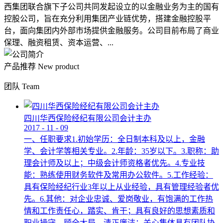
西集团联合旗下子公司共同发起设立的以金融业务为主的国有
控股公司，旨在充分利用集团产业链优势，搭建金融控股平
台，面向集团内外部市场提供金融服务。公司目前布局了商业
保理、融资租赁、资本运营、...
产品推荐
New product
团队
Team
四川华西保险经纪有限公司会计主办
2017
-
11
-
09
一、任职要求1.初始学历：全日制本科及以上，金融
学、会计学等相关专业。2.年龄：35岁以下。3.职称：助
理会计师及以上；中级会计师资格者优先。4.专业技
能：熟练使用财务软件及常用办公软件。5.工作经验：
具有保险经纪行业3年以上从业经验，具有管理经验者优
先。6.其他：对企业忠诚、爱岗敬业，有饱满的工作热
情和工作责任心，踏实、肯干；具有良好的思想素质和
职业操守，顾全大局，清正廉洁；关心集体具有团队协