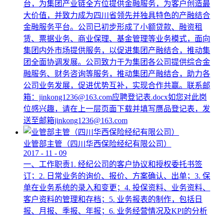
台，为集团产业链全方位提供金融服务，为客户创造最
大价值，并致力成为四川省领先并独具特色的产融结合
金融服务平台。公司已初步形成了小额贷款、融资租
赁、票据业务、商业保理、基金管理等业务模式，面向
集团内外市场提供服务，以促进集团产融结合，推动集
团全面协调发展。公司致力于为集团各公司提供综合金
融服务、财务咨询等服务，推动集团产融结合，助力各
公司业务发展，促进优势互补，实现合作共赢。联系邮
箱：jinkong1236@163.com应聘登记表.docx如您对此岗
位感兴趣，请在上一层页面下载并填写赝品登记表，发
送至邮箱jinkong1236@163.com
业管部主管（四川华西保险经纪有限公司）
2017
-
11
-
09
一、工作职责1. 经纪公司的客户协议和授权委托书签
订；2. 日常业务的询价、报价、方案确认、出单；3. 保
单在业务系统的录入和变更；4. 投保资料、业务资料、
客户资料的管理和存档；5. 业务报表的制作，包括日
报、月报、季报、年报；6. 业务经营情况及KPI的分析