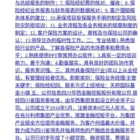
与总结报告的制作；7. 保险经纪费的核对、催收；8. 保
险经纪业务报表与财务报表的数据核对；9. 客户理赔服
务体系的建立；10.承保项目投保服务手册的制定及风险
防灾防损培训；11. 业务流程及各业务相关的规章制度的
制定；12. 客户保险方案的设计、审核及与保险公司的确
认；13.领导交办的临时性工作。二、专业技能1.熟悉保
险行业的产品，了解各保险产品的市场费率和费用水
平；2.熟练使用PPT等常用办公软件；3.具有一定的培训
能力，善于沟通；4.勤奋踏实，具有良好的团队协作意
识，服务意识强。三、其他具备保险行业3年以上从业经
验，有管理经验者优先。职能类别：保险业务经理/主管
关键字：保险经纪四、联系方式上班地址：天府国际基
金小镇 五、公司信息四川华西金融控股股份有限公司 是
经四川省国资委批准，由华西集团发起设立的全资子公
司。公司成立于2016年5月，注册资本6亿元人民币。旨
在充分利用集团产业优势，搭建金融控股平台，为集团
产业链全方位提供金融服务，为客户创造最大价值，并
致力成为四川省领先并独具特色的产融结合金融服务平
台。公司已初步形成了小额贷款、融资租赁、票据业