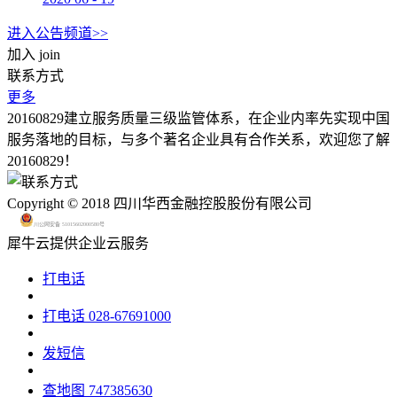
进入公告频道>>
加入
join
联系方式
更多
20160829建立服务质量三级监管体系，在企业内率先实现中国
服务落地的目标，与多个著名企业具有合作关系，欢迎您了解
20160829！
Copyright © 2018 四川华西金融控股股份有限公司
川公网安备 51015602000580号
犀牛云提供企业云服务
打电话
打电话
028-67691000
发短信
查地图
747385630