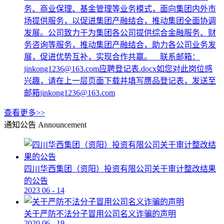
务、商业保理、基金管理等业务模式，面向集团内外市
场提供服务，以促进集团产融结合，推动集团全面协调
发展。公司致力于为集团各公司提供综合金融服务、财
务咨询等服务，推动集团产融结合，助力各公司业务发
展，促进优势互补，实现合作共赢。 联系邮箱：
jinkong1236@163.com应聘登记表.docx如您对此岗位感
兴趣，请在上一层页面下载并填写赝品登记表，发送至
邮箱jinkong1236@163.com
查看更多>>
通知公告
Announcement
四川华西集团（资阳）投资有限公司关于审计整改结果
的公告
2023
06
-
14
关于严防不法分子冒用公司名义诈骗的声明
2020
06
-
19