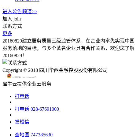
进入公告频道>>
加入
join
联系方式
更多
20160829建立服务质量三级监管体系，在企业内率先实现中国
服务落地的目标，与多个著名企业具有合作关系，欢迎您了解
20160829！
Copyright © 2018 四川华西金融控股股份有限公司
川公网安备 51015602000580号
犀牛云提供企业云服务
打电话
打电话
028-67691000
发短信
查地图
747385630