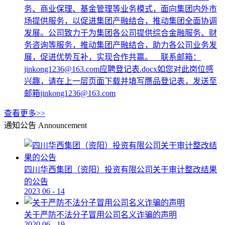
务、商业保理、基金管理等业务模式，面向集团内外市
场提供服务，以促进集团产融结合，推动集团全面协调
发展。公司致力于为集团各公司提供综合金融服务、财
务咨询等服务，推动集团产融结合，助力各公司业务发
展，促进优势互补，实现合作共赢。 联系邮箱：
jinkong1236@163.com应聘登记表.docx如您对此岗位感
兴趣，请在上一层页面下载并填写赝品登记表，发送至
邮箱jinkong1236@163.com
查看更多>>
通知公告
Announcement
四川华西集团（资阳）投资有限公司关于审计整改结果
的公告
2023
06
-
14
关于严防不法分子冒用公司名义诈骗的声明
2020
06
-
19