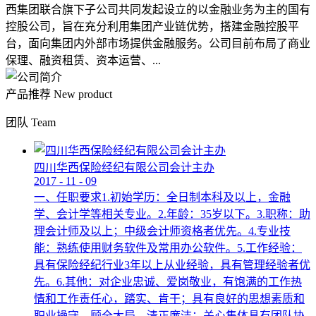
西集团联合旗下子公司共同发起设立的以金融业务为主的国有
控股公司，旨在充分利用集团产业链优势，搭建金融控股平
台，面向集团内外部市场提供金融服务。公司目前布局了商业
保理、融资租赁、资本运营、...
产品推荐
New product
团队
Team
四川华西保险经纪有限公司会计主办
2017
-
11
-
09
一、任职要求1.初始学历：全日制本科及以上，金融
学、会计学等相关专业。2.年龄：35岁以下。3.职称：助
理会计师及以上；中级会计师资格者优先。4.专业技
能：熟练使用财务软件及常用办公软件。5.工作经验：
具有保险经纪行业3年以上从业经验，具有管理经验者优
先。6.其他：对企业忠诚、爱岗敬业，有饱满的工作热
情和工作责任心，踏实、肯干；具有良好的思想素质和
职业操守，顾全大局，清正廉洁；关心集体具有团队协