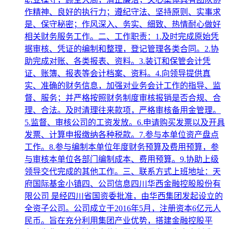
作精神、良好的执行力；遵纪守法、坚持原则、实事求
是、保守秘密；作风深入、务实、细致、热情耐心做好
相关财务服务工作。二、工作职责：1.及时完成原始凭
据审核、凭证的编制和整理，登记管理各类合同。2.协
助完成对账、各类报表、资料。3.装订和保管会计凭
证、账簿、报表等会计档案、资料。4.向领导提供真
实、准确的财务信息，加强对业务会计工作的指导、监
督、服务；并严格按照财务制度审核报销是否合规、合
理、合法。及时清理往来款项，严格审核备用金管理。
5.监督、审核公司的工资发放。6.申请购买发票以及开具
发票、计算申报缴纳各种税款。7.参与本单位资产盘点
工作。8.参与编制本单位年度财务预算及费用预算，参
与审核本单位各部门编制成本、费用预算。9.协助上级
领导交代完成的其他工作。三、联系方式上班地址：天
府国际基金小镇四、公司信息四川华西金融控股股份有
限公司 是经四川省国资委批准，由华西集团发起设立的
全资子公司。公司成立于2016年5月，注册资本6亿元人
民币。旨在充分利用集团产业优势，搭建金融控股平