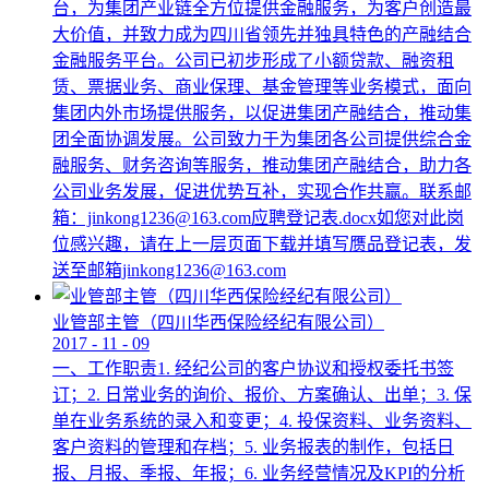
台，为集团产业链全方位提供金融服务，为客户创造最
大价值，并致力成为四川省领先并独具特色的产融结合
金融服务平台。公司已初步形成了小额贷款、融资租
赁、票据业务、商业保理、基金管理等业务模式，面向
集团内外市场提供服务，以促进集团产融结合，推动集
团全面协调发展。公司致力于为集团各公司提供综合金
融服务、财务咨询等服务，推动集团产融结合，助力各
公司业务发展，促进优势互补，实现合作共赢。联系邮
箱：jinkong1236@163.com应聘登记表.docx如您对此岗
位感兴趣，请在上一层页面下载并填写赝品登记表，发
送至邮箱jinkong1236@163.com
业管部主管（四川华西保险经纪有限公司）
2017
-
11
-
09
一、工作职责1. 经纪公司的客户协议和授权委托书签
订；2. 日常业务的询价、报价、方案确认、出单；3. 保
单在业务系统的录入和变更；4. 投保资料、业务资料、
客户资料的管理和存档；5. 业务报表的制作，包括日
报、月报、季报、年报；6. 业务经营情况及KPI的分析