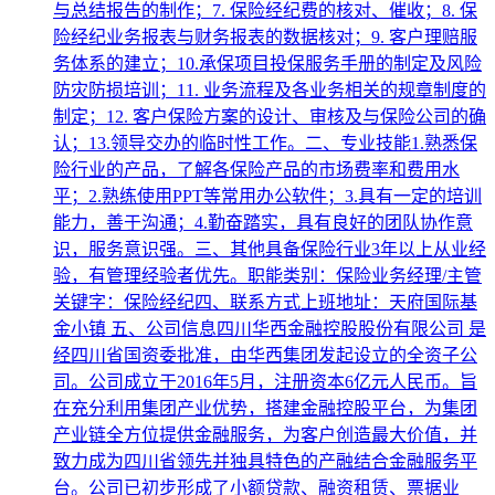
与总结报告的制作；7. 保险经纪费的核对、催收；8. 保
险经纪业务报表与财务报表的数据核对；9. 客户理赔服
务体系的建立；10.承保项目投保服务手册的制定及风险
防灾防损培训；11. 业务流程及各业务相关的规章制度的
制定；12. 客户保险方案的设计、审核及与保险公司的确
认；13.领导交办的临时性工作。二、专业技能1.熟悉保
险行业的产品，了解各保险产品的市场费率和费用水
平；2.熟练使用PPT等常用办公软件；3.具有一定的培训
能力，善于沟通；4.勤奋踏实，具有良好的团队协作意
识，服务意识强。三、其他具备保险行业3年以上从业经
验，有管理经验者优先。职能类别：保险业务经理/主管
关键字：保险经纪四、联系方式上班地址：天府国际基
金小镇 五、公司信息四川华西金融控股股份有限公司 是
经四川省国资委批准，由华西集团发起设立的全资子公
司。公司成立于2016年5月，注册资本6亿元人民币。旨
在充分利用集团产业优势，搭建金融控股平台，为集团
产业链全方位提供金融服务，为客户创造最大价值，并
致力成为四川省领先并独具特色的产融结合金融服务平
台。公司已初步形成了小额贷款、融资租赁、票据业