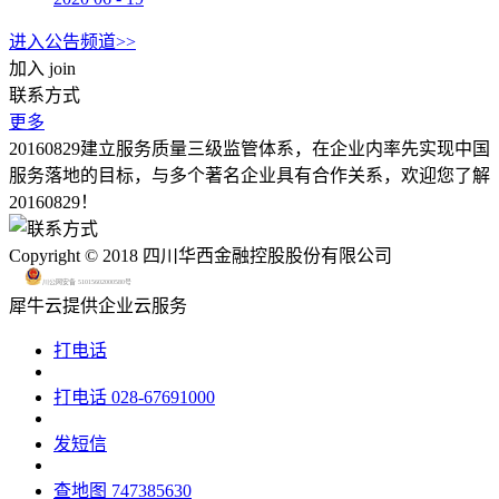
进入公告频道>>
加入
join
联系方式
更多
20160829建立服务质量三级监管体系，在企业内率先实现中国
服务落地的目标，与多个著名企业具有合作关系，欢迎您了解
20160829！
Copyright © 2018 四川华西金融控股股份有限公司
川公网安备 51015602000580号
犀牛云提供企业云服务
打电话
打电话
028-67691000
发短信
查地图
747385630