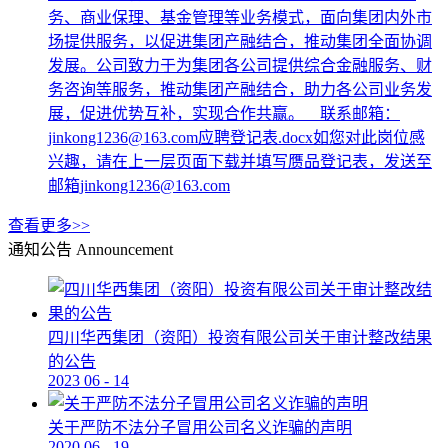
务、商业保理、基金管理等业务模式，面向集团内外市
场提供服务，以促进集团产融结合，推动集团全面协调
发展。公司致力于为集团各公司提供综合金融服务、财
务咨询等服务，推动集团产融结合，助力各公司业务发
展，促进优势互补，实现合作共赢。 联系邮箱：
jinkong1236@163.com应聘登记表.docx如您对此岗位感
兴趣，请在上一层页面下载并填写赝品登记表，发送至
邮箱jinkong1236@163.com
查看更多>>
通知公告
Announcement
四川华西集团（资阳）投资有限公司关于审计整改结果
的公告
2023
06
-
14
关于严防不法分子冒用公司名义诈骗的声明
2020
06
-
19