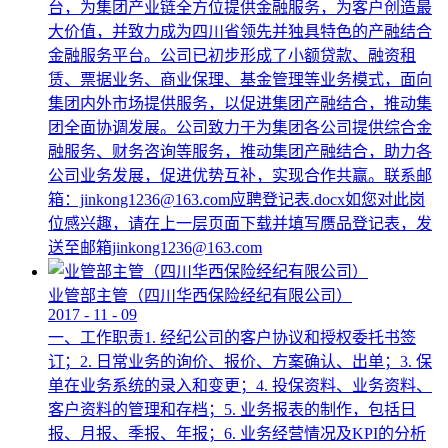
台，为集团产业链全方位提供金融服务，为客户创造最
大价值，并致力成为四川省领先并独具特色的产融结合
金融服务平台。公司已初步形成了小额贷款、融资租
赁、票据业务、商业保理、基金管理等业务模式，面向
集团内外市场提供服务，以促进集团产融结合，推动集
团全面协调发展。公司致力于为集团各公司提供综合金
融服务、财务咨询等服务，推动集团产融结合，助力各
公司业务发展，促进优势互补，实现合作共赢。联系邮
箱：jinkong1236@163.com应聘登记表.docx如您对此岗
位感兴趣，请在上一层页面下载并填写赝品登记表，发
送至邮箱jinkong1236@163.com
业管部主管（四川华西保险经纪有限公司）
2017
-
11
-
09
一、工作职责1. 经纪公司的客户协议和授权委托书签
订；2. 日常业务的询价、报价、方案确认、出单；3. 保
单在业务系统的录入和变更；4. 投保资料、业务资料、
客户资料的管理和存档；5. 业务报表的制作，包括日
报、月报、季报、年报；6. 业务经营情况及KPI的分析