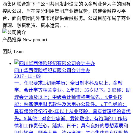
西集团联合旗下子公司共同发起设立的以金融业务为主的国有
控股公司，旨在充分利用集团产业链优势，搭建金融控股平
台，面向集团内外部市场提供金融服务。公司目前布局了商业
保理、融资租赁、资本运营、...
产品推荐
New product
团队
Team
四川华西保险经纪有限公司会计主办
2017
-
11
-
09
一、任职要求1.初始学历：全日制本科及以上，金融
学、会计学等相关专业。2.年龄：35岁以下。3.职称：助
理会计师及以上；中级会计师资格者优先。4.专业技
能：熟练使用财务软件及常用办公软件。5.工作经验：
具有保险经纪行业3年以上从业经验，具有管理经验者优
先。6.其他：对企业忠诚、爱岗敬业，有饱满的工作热
情和工作责任心，踏实、肯干；具有良好的思想素质和
职业操守，顾全大局，清正廉洁；关心集体具有团队协