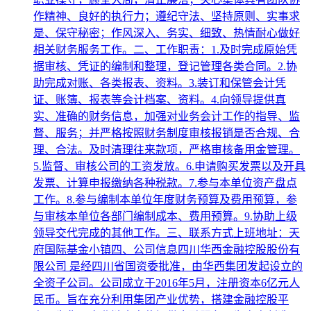
作精神、良好的执行力；遵纪守法、坚持原则、实事求
是、保守秘密；作风深入、务实、细致、热情耐心做好
相关财务服务工作。二、工作职责：1.及时完成原始凭
据审核、凭证的编制和整理，登记管理各类合同。2.协
助完成对账、各类报表、资料。3.装订和保管会计凭
证、账簿、报表等会计档案、资料。4.向领导提供真
实、准确的财务信息，加强对业务会计工作的指导、监
督、服务；并严格按照财务制度审核报销是否合规、合
理、合法。及时清理往来款项，严格审核备用金管理。
5.监督、审核公司的工资发放。6.申请购买发票以及开具
发票、计算申报缴纳各种税款。7.参与本单位资产盘点
工作。8.参与编制本单位年度财务预算及费用预算，参
与审核本单位各部门编制成本、费用预算。9.协助上级
领导交代完成的其他工作。三、联系方式上班地址：天
府国际基金小镇四、公司信息四川华西金融控股股份有
限公司 是经四川省国资委批准，由华西集团发起设立的
全资子公司。公司成立于2016年5月，注册资本6亿元人
民币。旨在充分利用集团产业优势，搭建金融控股平