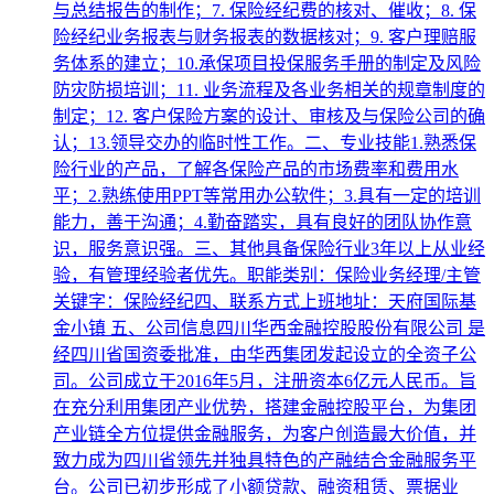
与总结报告的制作；7. 保险经纪费的核对、催收；8. 保
险经纪业务报表与财务报表的数据核对；9. 客户理赔服
务体系的建立；10.承保项目投保服务手册的制定及风险
防灾防损培训；11. 业务流程及各业务相关的规章制度的
制定；12. 客户保险方案的设计、审核及与保险公司的确
认；13.领导交办的临时性工作。二、专业技能1.熟悉保
险行业的产品，了解各保险产品的市场费率和费用水
平；2.熟练使用PPT等常用办公软件；3.具有一定的培训
能力，善于沟通；4.勤奋踏实，具有良好的团队协作意
识，服务意识强。三、其他具备保险行业3年以上从业经
验，有管理经验者优先。职能类别：保险业务经理/主管
关键字：保险经纪四、联系方式上班地址：天府国际基
金小镇 五、公司信息四川华西金融控股股份有限公司 是
经四川省国资委批准，由华西集团发起设立的全资子公
司。公司成立于2016年5月，注册资本6亿元人民币。旨
在充分利用集团产业优势，搭建金融控股平台，为集团
产业链全方位提供金融服务，为客户创造最大价值，并
致力成为四川省领先并独具特色的产融结合金融服务平
台。公司已初步形成了小额贷款、融资租赁、票据业