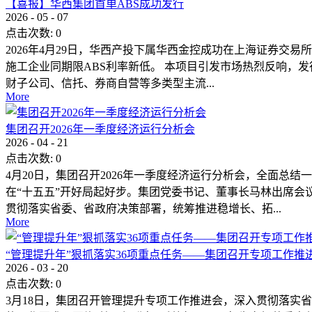
【喜报】华西集团首单ABS成功发行
2026
-
05
-
07
点击次数:
0
2026年4月29日，华西产投下属华西金控成功在上海证券交易
施工企业同期限ABS利率新低。 本项目引发市场热烈反响，
财子公司、信托、券商自营等多类型主流...
More
集团召开2026年一季度经济运行分析会
2026
-
04
-
21
点击次数:
0
4月20日，集团召开2026年一季度经济运行分析会，全面
在“十五五”开好局起好步。集团党委书记、董事长马林出席会
贯彻落实省委、省政府决策部署，统筹推进稳增长、拓...
More
“管理提升年”狠抓落实36项重点任务——集团召开专项工作推
2026
-
03
-
20
点击次数:
0
3月18日，集团召开管理提升专项工作推进会，深入贯彻落实