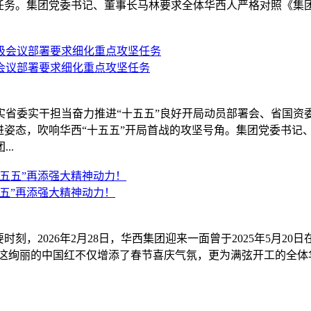
点任务。集团党委书记、董事长马林要求全体华西人严格对照《集团2
会议部署要求细化重点攻坚任务
实省委实干担当奋力推进“十五五”良好开局动员部署会、省国
进姿态，吹响华西“十五五”开局首战的攻坚号角。集团党委书记
..
五”再添强大精神动力！
，2026年2月28日，华西集团迎来一面曾于2025年5月20日在
，这绚丽的中国红不仅增添了春节喜庆气氛，更为满弦开工的全体