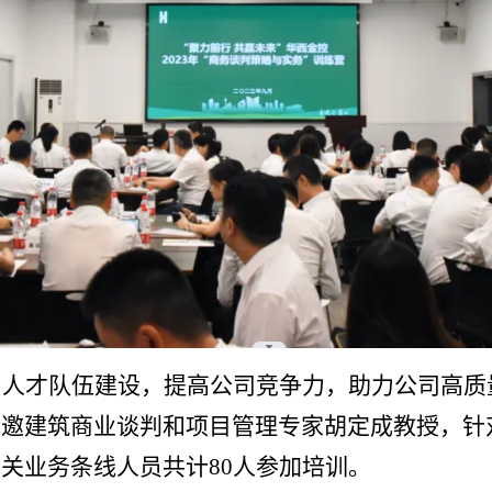
司人才队伍建设，提高公司竞争力，助力公司高质
特邀
建筑商业谈判和项目管理专家
胡定成
教授，针
相关业务条线人员共计
80人参加培训。