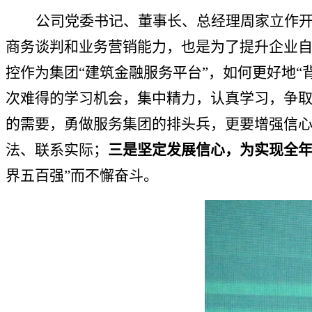
公司党委书记、董事长、总经理周家立作
商务谈判和业务营销能力，也是
为了提升企业自
控作为集团
“建筑金融服务平台”，如何更好地
次难得的学习机会，集中精力，认真学习，争
的需要，勇做服务集团的排头兵，更要增强信
法、联系实际；
三是坚定发展信心，为实现全
界五百强”而不懈奋斗。