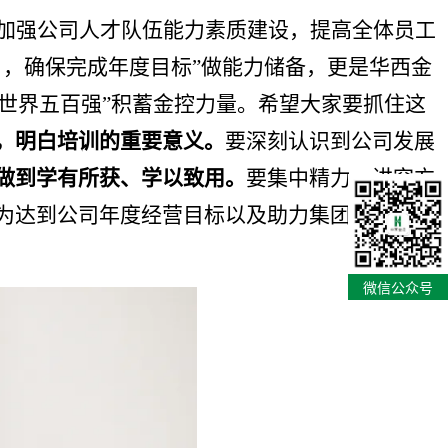
加强公司人才队伍能力素质建设，提高全体员工
，确保完成年度目标”做能力储备
，
更是华西金
“世界五百强”积蓄金控力量。希望大家要抓住这
，明白培训的重要意义。
要深刻认识到公司发展
做到学有所获、学以致用。
要集中精力、讲究方
为达到公司年度经营目标以及助力集团迈进
“世
微信公众号