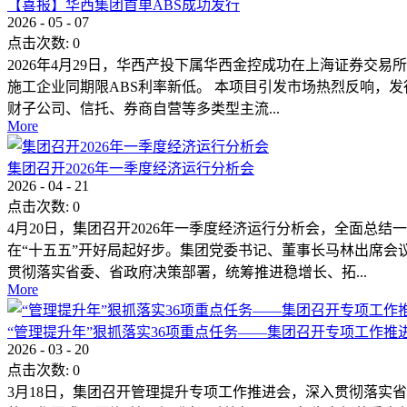
【喜报】华西集团首单ABS成功发行
2026
-
05
-
07
点击次数:
0
2026年4月29日，华西产投下属华西金控成功在上海证券交易
施工企业同期限ABS利率新低。 本项目引发市场热烈反响，
财子公司、信托、券商自营等多类型主流...
More
集团召开2026年一季度经济运行分析会
2026
-
04
-
21
点击次数:
0
4月20日，集团召开2026年一季度经济运行分析会，全面
在“十五五”开好局起好步。集团党委书记、董事长马林出席会
贯彻落实省委、省政府决策部署，统筹推进稳增长、拓...
More
“管理提升年”狠抓落实36项重点任务——集团召开专项工作推
2026
-
03
-
20
点击次数:
0
3月18日，集团召开管理提升专项工作推进会，深入贯彻落实