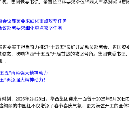
点任务。集团党委书记、董事长马林要求全体华西人严格对照《集团2
会议部署要求细化重点攻坚任务
实省委实干担当奋力推进“十五五”良好开局动员部署会、省国
进姿态，吹响华西“十五五”开局首战的攻坚号角。集团党委书记
..
五”再添强大精神动力！
，2026年2月28日，华西集团迎来一面曾于2025年5月20日在
，这绚丽的中国红不仅增添了春节喜庆气氛，更为满弦开工的全体