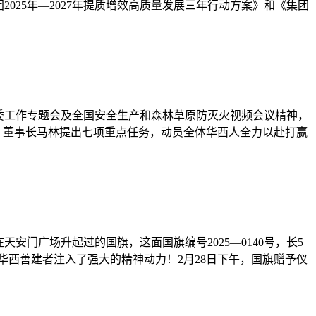
025年—2027年提质增效高质量发展三年行动方案》和《集团
资委工作专题会及全国安全生产和森林草原防灭火视频会议精神，
、董事长马林提出七项重点任务，动员全体华西人全力以赴打赢
天安门广场升起过的国旗，这面国旗编号2025—0140号，长5
华西善建者注入了强大的精神动力！2月28日下午，国旗赠予仪