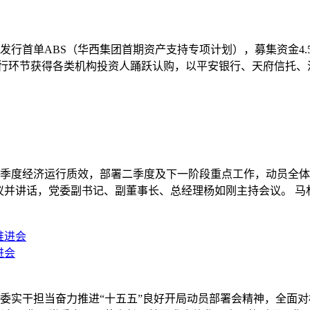
所发行首单ABS（华西集团首期资产支持专项计划），募集资金4.5
发行环节获得各类机构投资人踊跃认购，以平安银行、天府信托
总结一季度经济运行质效，部署二季度及下一阶段重点工作，动员
议并讲话，党委副书记、副董事长、总经理杨如刚主持会议。 
进会
省委实干担当奋力推进“十五五”良好开局动员部署会精神，全面