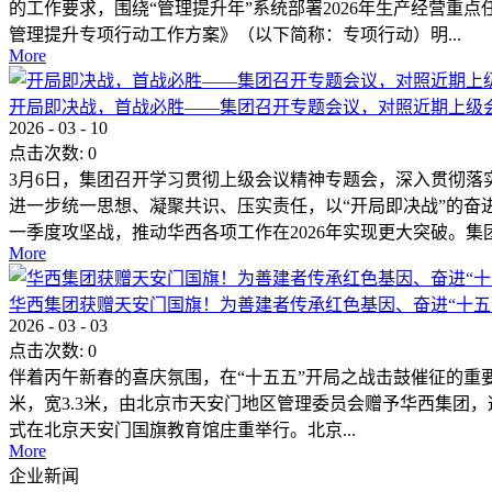
的工作要求，围绕“管理提升年”系统部署2026年生产经营重
管理提升专项行动工作方案》（以下简称：专项行动）明...
More
开局即决战，首战必胜——集团召开专题会议，对照近期上级
2026
-
03
-
10
点击次数:
0
3月6日，集团召开学习贯彻上级会议精神专题会，深入贯彻落
进一步统一思想、凝聚共识、压实责任，以“开局即决战”的奋
一季度攻坚战，推动华西各项工作在2026年实现更大突破。集团.
More
华西集团获赠天安门国旗！为善建者传承红色基因、奋进“十五
2026
-
03
-
03
点击次数:
0
伴着丙午新春的喜庆氛围，在“十五五”开局之战击鼓催征的重要时刻
米，宽3.3米，由北京市天安门地区管理委员会赠予华西集团
式在北京天安门国旗教育馆庄重举行。北京...
More
企业新闻