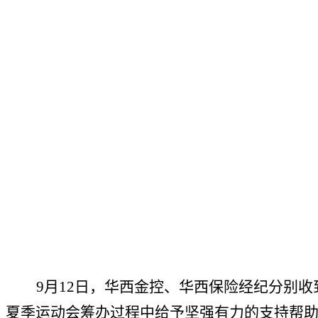
9月12日，
华西金控
、
华西保险经纪
分别
收
夏季运动会筹
办过程中给予坚强有力的支持帮