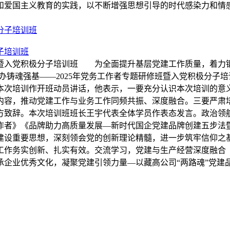
和爱国主义教育的实践，以不断增强思想引导的时代感染力和情
子培训班
修班暨入党积极分子培训班 为全面提升基层党建工作质量，着力
举办铸魂强基——2025年党务工作者专题研修班暨入党积极分子
本次培训作开班动员讲话，他表示，一要充分认识本次培训的意
内容，推动党建工作与业务工作同频共振、深度融合。三要严肃
方致辞。本次培训班班长王宇代表全体学员作表态发言。政治领
作者》《品牌助力高质量发展—新时代国企党建品牌创建五步法
建设重要思想，深刻领会党的创新理论精髓，进一步筑牢信仰之
作务实创新、扎实有效。交流学习，党建与生产经营深度融合 
企业优秀文化，凝聚党建引领力量—以藏高公司“两路魂”党建品牌