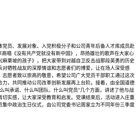
全体党员、发展对象、入党积极分子和公司青年后备人才库成员赴
声高唱《没有共产党就没有新中国》，昂扬雄壮的歌声在大家心
《麻栗坡的孩子》，把大家带到对越自卫反击战那段英勇的历史
兵对牺牲战友的深厚情谊和志愿者们的博爱，让在场人深受感
、志愿者致以崇高的敬意，希望公司广大党员干部职工通过这次
合力，共同推动公司改革创新发展再上台阶。接着，由全国道德
么叫承诺、什么叫团队、什么叫党员”几个方面，讲述了他与战
真切实感，让大家深受教育和启发。党课结束后，活动进入庄重
员集中政治生日仪式，由公司党委书记周家立为不同年份三季度