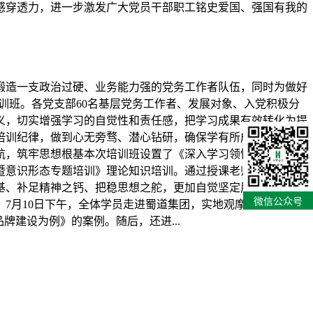
感穿透力，进一步激发广大党员干部职工铭史爱国、强国有我的
锻造一支政治过硬、业务能力强的党务工作者队伍，同时为做好
培训班。各党支部60名基层党务工作者、发展对象、入党积极分
义，切实增强学习的自觉性和责任感，把学习成果有效转化为提
培训纪律，做到心无旁骛、潜心钻研，确保学有所成、学有所
航，筑牢思想根基本次培训班设置了《深入学习领悟习近平经济
暨意识形态专题培训》理论知识培训。通过授课老师的针对性讲
基、补足精神之钙、把稳思想之舵，更加自觉坚定用党的创新理
微信公众号
7月10日下午，全体学员走进蜀道集团，实地观摩、交流学习
建设为例》的案例。随后，还进...