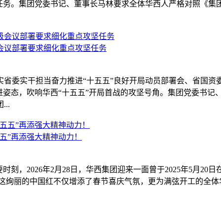
点任务。集团党委书记、董事长马林要求全体华西人严格对照《集团2
会议部署要求细化重点攻坚任务
实省委实干担当奋力推进“十五五”良好开局动员部署会、省国
进姿态，吹响华西“十五五”开局首战的攻坚号角。集团党委书记
..
五”再添强大精神动力！
，2026年2月28日，华西集团迎来一面曾于2025年5月20日在
，这绚丽的中国红不仅增添了春节喜庆气氛，更为满弦开工的全体