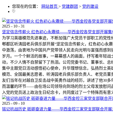
您现在的位置：
网站首页
>
党建群团
>
党的建设
2025
-
10
-
31
坚定信念传薪火 红色初心永赓续——华西金控各党支部开展集
为学习英雄模范先进事迹，不断加强广大党员干部职工的党性修
郫都区听涛园老兵俱乐部开展“坚定信念传薪火，红色初心永
中激荡，由衷地为中国共产党带领人民走向光明与富强而感到
岁月。一个个鲜活的故事，一幕幕感人的画面，抒写着年轻战
动，不少人情不自禁留下了热泪。公司党委书记、董事长、总
集中主题党日活动感悟初心使命，升华理想信念，弘扬烈士英
模范、全国最美志愿者、听涛园老兵俱乐部负责人、老党员董
友们当年在对越自卫反击战中英勇作战的经历，讲述了他30
而温馨的环节——由在场公司领导向到场的烈士父母发放慰问
入党的党员送上政治生日纪念卡，共同度过了一个特殊而有意义
2025
-
09
-
10
铭记抗战历史 砥砺奋进力量——华西金控三家党支部联合开展