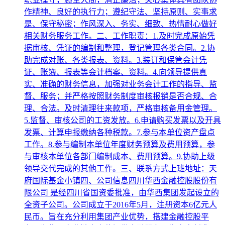
作精神、良好的执行力；遵纪守法、坚持原则、实事求
是、保守秘密；作风深入、务实、细致、热情耐心做好
相关财务服务工作。二、工作职责：1.及时完成原始凭
据审核、凭证的编制和整理，登记管理各类合同。2.协
助完成对账、各类报表、资料。3.装订和保管会计凭
证、账簿、报表等会计档案、资料。4.向领导提供真
实、准确的财务信息，加强对业务会计工作的指导、监
督、服务；并严格按照财务制度审核报销是否合规、合
理、合法。及时清理往来款项，严格审核备用金管理。
5.监督、审核公司的工资发放。6.申请购买发票以及开具
发票、计算申报缴纳各种税款。7.参与本单位资产盘点
工作。8.参与编制本单位年度财务预算及费用预算，参
与审核本单位各部门编制成本、费用预算。9.协助上级
领导交代完成的其他工作。三、联系方式上班地址：天
府国际基金小镇四、公司信息四川华西金融控股股份有
限公司 是经四川省国资委批准，由华西集团发起设立的
全资子公司。公司成立于2016年5月，注册资本6亿元人
民币。旨在充分利用集团产业优势，搭建金融控股平