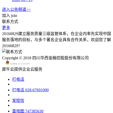
进入公告频道>>
加入
join
联系方式
更多
20160829建立服务质量三级监管体系，在企业内率先实现中国
服务落地的目标，与多个著名企业具有合作关系，欢迎您了解
20160829！
Copyright © 2018 四川华西金融控股股份有限公司
川公网安备 51015602000580号
犀牛云提供企业云服务
打电话
打电话
028-67691000
发短信
查地图
747385630