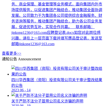
务、商业保理、基金管理等业务模式，面向集团内外市
场提供服务，以促进集团产融结合，推动集团全面协调
发展。公司致力于为集团各公司提供综合金融服务、财
务咨询等服务，推动集团产融结合，助力各公司业务发
展，促进优势互补，实现合作共赢。 联系邮箱：
jinkong1236@163.com应聘登记表.docx如您对此岗位感
兴趣，请在上一层页面下载并填写赝品登记表，发送至
邮箱jinkong1236@163.com
查看更多>>
通知公告
Announcement
四川华西集团（资阳）投资有限公司关于审计整改结果
的公告
2023
06
-
14
关于严防不法分子冒用公司名义诈骗的声明
2020
06
-
19