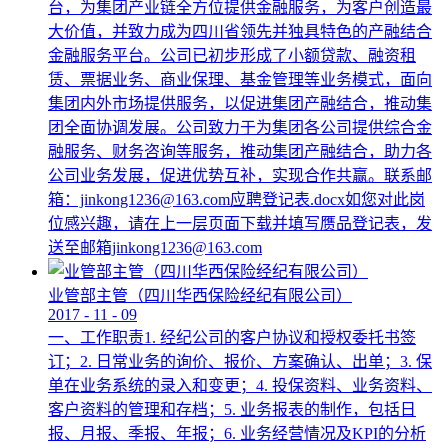
台，为集团产业链全方位提供金融服务，为客户创造最
大价值，并致力成为四川省领先并独具特色的产融结合
金融服务平台。公司已初步形成了小额贷款、融资租
赁、票据业务、商业保理、基金管理等业务模式，面向
集团内外市场提供服务，以促进集团产融结合，推动集
团全面协调发展。公司致力于为集团各公司提供综合金
融服务、财务咨询等服务，推动集团产融结合，助力各
公司业务发展，促进优势互补，实现合作共赢。联系邮
箱：jinkong1236@163.com应聘登记表.docx如您对此岗
位感兴趣，请在上一层页面下载并填写赝品登记表，发
送至邮箱jinkong1236@163.com
业管部主管（四川华西保险经纪有限公司）
2017
-
11
-
09
一、工作职责1. 经纪公司的客户协议和授权委托书签
订；2. 日常业务的询价、报价、方案确认、出单；3. 保
单在业务系统的录入和变更；4. 投保资料、业务资料、
客户资料的管理和存档；5. 业务报表的制作，包括日
报、月报、季报、年报；6. 业务经营情况及KPI的分析