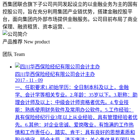
西集团联合旗下子公司共同发起设立的以金融业务为主的国有
控股公司，旨在充分利用集团产业链优势，搭建金融控股平
台，面向集团内外部市场提供金融服务。公司目前布局了商业
保理、融资租赁、资本运营、...
产品推荐
New product
团队
Team
四川华西保险经纪有限公司会计主办
2017
-
11
-
09
一、任职要求1.初始学历：全日制本科及以上，金融
学、会计学等相关专业。2.年龄：35岁以下。3.职称：助
理会计师及以上；中级会计师资格者优先。4.专业技
能：熟练使用财务软件及常用办公软件。5.工作经验：
具有保险经纪行业3年以上从业经验，具有管理经验者优
先。6.其他：对企业忠诚、爱岗敬业，有饱满的工作热
情和工作责任心，踏实、肯干；具有良好的思想素质和
职业操守，顾全大局，清正廉洁；关心集体具有团队协