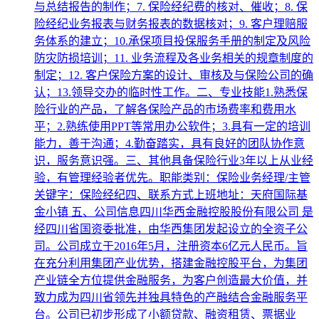
与总结报告的制作；7. 保险经纪费的核对、催收；8. 保
险经纪业务报表与财务报表的数据核对；9. 客户理赔服
务体系的建立；10.承保项目投保服务手册的制定及风险
防灾防损培训；11. 业务流程及各业务相关的规章制度的
制定；12. 客户保险方案的设计、审核及与保险公司的确
认；13.领导交办的临时性工作。二、专业技能1.熟悉保
险行业的产品，了解各保险产品的市场费率和费用水
平；2.熟练使用PPT等常用办公软件；3.具有一定的培训
能力，善于沟通；4.勤奋踏实，具有良好的团队协作意
识，服务意识强。三、其他具备保险行业3年以上从业经
验，有管理经验者优先。职能类别：保险业务经理/主管
关键字：保险经纪四、联系方式上班地址：天府国际基
金小镇 五、公司信息四川华西金融控股股份有限公司 是
经四川省国资委批准，由华西集团发起设立的全资子公
司。公司成立于2016年5月，注册资本6亿元人民币。旨
在充分利用集团产业优势，搭建金融控股平台，为集团
产业链全方位提供金融服务，为客户创造最大价值，并
致力成为四川省领先并独具特色的产融结合金融服务平
台。公司已初步形成了小额贷款、融资租赁、票据业