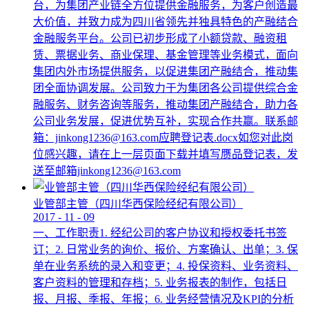
台，为集团产业链全方位提供金融服务，为客户创造最
大价值，并致力成为四川省领先并独具特色的产融结合
金融服务平台。公司已初步形成了小额贷款、融资租
赁、票据业务、商业保理、基金管理等业务模式，面向
集团内外市场提供服务，以促进集团产融结合，推动集
团全面协调发展。公司致力于为集团各公司提供综合金
融服务、财务咨询等服务，推动集团产融结合，助力各
公司业务发展，促进优势互补，实现合作共赢。联系邮
箱：jinkong1236@163.com应聘登记表.docx如您对此岗
位感兴趣，请在上一层页面下载并填写赝品登记表，发
送至邮箱jinkong1236@163.com
业管部主管（四川华西保险经纪有限公司）
2017
-
11
-
09
一、工作职责1. 经纪公司的客户协议和授权委托书签
订；2. 日常业务的询价、报价、方案确认、出单；3. 保
单在业务系统的录入和变更；4. 投保资料、业务资料、
客户资料的管理和存档；5. 业务报表的制作，包括日
报、月报、季报、年报；6. 业务经营情况及KPI的分析