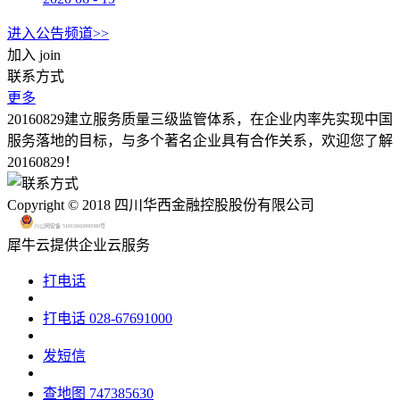
进入公告频道>>
加入
join
联系方式
更多
20160829建立服务质量三级监管体系，在企业内率先实现中国
服务落地的目标，与多个著名企业具有合作关系，欢迎您了解
20160829！
Copyright © 2018 四川华西金融控股股份有限公司
川公网安备 51015602000580号
犀牛云提供企业云服务
打电话
打电话
028-67691000
发短信
查地图
747385630