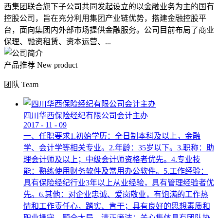
西集团联合旗下子公司共同发起设立的以金融业务为主的国有
控股公司，旨在充分利用集团产业链优势，搭建金融控股平
台，面向集团内外部市场提供金融服务。公司目前布局了商业
保理、融资租赁、资本运营、...
产品推荐
New product
团队
Team
四川华西保险经纪有限公司会计主办
2017
-
11
-
09
一、任职要求1.初始学历：全日制本科及以上，金融
学、会计学等相关专业。2.年龄：35岁以下。3.职称：助
理会计师及以上；中级会计师资格者优先。4.专业技
能：熟练使用财务软件及常用办公软件。5.工作经验：
具有保险经纪行业3年以上从业经验，具有管理经验者优
先。6.其他：对企业忠诚、爱岗敬业，有饱满的工作热
情和工作责任心，踏实、肯干；具有良好的思想素质和
职业操守，顾全大局，清正廉洁；关心集体具有团队协