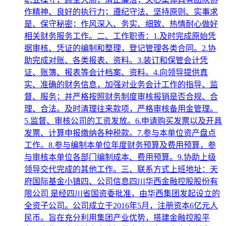
作精神、良好的执行力；遵纪守法、坚持原则、实事求
是、保守秘密；作风深入、务实、细致、热情耐心做好
相关财务服务工作。二、工作职责：1.及时完成原始凭
据审核、凭证的编制和整理，登记管理各类合同。2.协
助完成对账、各类报表、资料。3.装订和保管会计凭
证、账簿、报表等会计档案、资料。4.向领导提供真
实、准确的财务信息，加强对业务会计工作的指导、监
督、服务；并严格按照财务制度审核报销是否合规、合
理、合法。及时清理往来款项，严格审核备用金管理。
5.监督、审核公司的工资发放。6.申请购买发票以及开具
发票、计算申报缴纳各种税款。7.参与本单位资产盘点
工作。8.参与编制本单位年度财务预算及费用预算，参
与审核本单位各部门编制成本、费用预算。9.协助上级
领导交代完成的其他工作。三、联系方式上班地址：天
府国际基金小镇四、公司信息四川华西金融控股股份有
限公司 是经四川省国资委批准，由华西集团发起设立的
全资子公司。公司成立于2016年5月，注册资本6亿元人
民币。旨在充分利用集团产业优势，搭建金融控股平