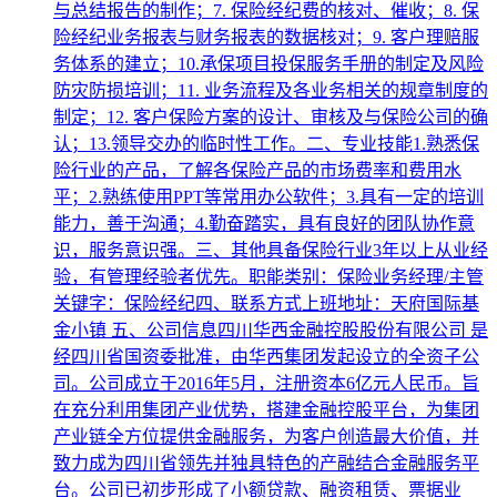
与总结报告的制作；7. 保险经纪费的核对、催收；8. 保
险经纪业务报表与财务报表的数据核对；9. 客户理赔服
务体系的建立；10.承保项目投保服务手册的制定及风险
防灾防损培训；11. 业务流程及各业务相关的规章制度的
制定；12. 客户保险方案的设计、审核及与保险公司的确
认；13.领导交办的临时性工作。二、专业技能1.熟悉保
险行业的产品，了解各保险产品的市场费率和费用水
平；2.熟练使用PPT等常用办公软件；3.具有一定的培训
能力，善于沟通；4.勤奋踏实，具有良好的团队协作意
识，服务意识强。三、其他具备保险行业3年以上从业经
验，有管理经验者优先。职能类别：保险业务经理/主管
关键字：保险经纪四、联系方式上班地址：天府国际基
金小镇 五、公司信息四川华西金融控股股份有限公司 是
经四川省国资委批准，由华西集团发起设立的全资子公
司。公司成立于2016年5月，注册资本6亿元人民币。旨
在充分利用集团产业优势，搭建金融控股平台，为集团
产业链全方位提供金融服务，为客户创造最大价值，并
致力成为四川省领先并独具特色的产融结合金融服务平
台。公司已初步形成了小额贷款、融资租赁、票据业