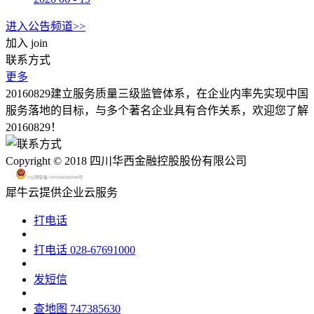
进入公告频道>>
加入
join
联系方式
更多
20160829建立服务质量三级监管体系，在企业内率先实现中国
服务落地的目标，与多个著名企业具有合作关系，欢迎您了解
20160829！
Copyright © 2018 四川华西金融控股股份有限公司
川公网安备 51015602000580号
犀牛云提供企业云服务
打电话
打电话
028-67691000
发短信
查地图
747385630