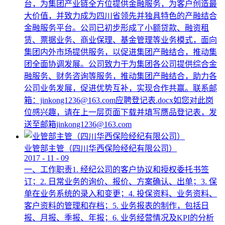
台，为集团产业链全方位提供金融服务，为客户创造最
大价值，并致力成为四川省领先并独具特色的产融结合
金融服务平台。公司已初步形成了小额贷款、融资租
赁、票据业务、商业保理、基金管理等业务模式，面向
集团内外市场提供服务，以促进集团产融结合，推动集
团全面协调发展。公司致力于为集团各公司提供综合金
融服务、财务咨询等服务，推动集团产融结合，助力各
公司业务发展，促进优势互补，实现合作共赢。联系邮
箱：jinkong1236@163.com应聘登记表.docx如您对此岗
位感兴趣，请在上一层页面下载并填写赝品登记表，发
送至邮箱jinkong1236@163.com
业管部主管（四川华西保险经纪有限公司）
2017
-
11
-
09
一、工作职责1. 经纪公司的客户协议和授权委托书签
订；2. 日常业务的询价、报价、方案确认、出单；3. 保
单在业务系统的录入和变更；4. 投保资料、业务资料、
客户资料的管理和存档；5. 业务报表的制作，包括日
报、月报、季报、年报；6. 业务经营情况及KPI的分析