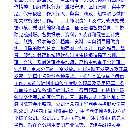
作精神、良好的执行力；遵纪守法、坚持原则、实事求
是、保守秘密；作风深入、务实、细致、热情耐心做好
相关财务服务工作。二、工作职责：1.及时完成原始凭
据审核、凭证的编制和整理，登记管理各类合同。2.协
助完成对账、各类报表、资料。3.装订和保管会计凭
证、账簿、报表等会计档案、资料。4.向领导提供真
实、准确的财务信息，加强对业务会计工作的指导、监
督、服务；并严格按照财务制度审核报销是否合规、合
理、合法。及时清理往来款项，严格审核备用金管理。
5.监督、审核公司的工资发放。6.申请购买发票以及开具
发票、计算申报缴纳各种税款。7.参与本单位资产盘点
工作。8.参与编制本单位年度财务预算及费用预算，参
与审核本单位各部门编制成本、费用预算。9.协助上级
领导交代完成的其他工作。三、联系方式上班地址：天
府国际基金小镇四、公司信息四川华西金融控股股份有
限公司 是经四川省国资委批准，由华西集团发起设立的
全资子公司。公司成立于2016年5月，注册资本6亿元人
民币。旨在充分利用集团产业优势，搭建金融控股平