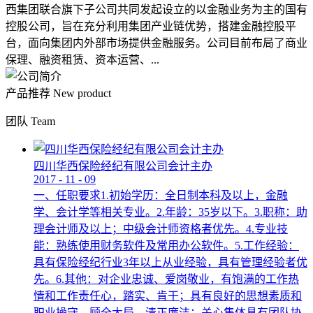
西集团联合旗下子公司共同发起设立的以金融业务为主的国有
控股公司，旨在充分利用集团产业链优势，搭建金融控股平
台，面向集团内外部市场提供金融服务。公司目前布局了商业
保理、融资租赁、资本运营、...
产品推荐
New product
团队
Team
四川华西保险经纪有限公司会计主办
2017
-
11
-
09
一、任职要求1.初始学历：全日制本科及以上，金融
学、会计学等相关专业。2.年龄：35岁以下。3.职称：助
理会计师及以上；中级会计师资格者优先。4.专业技
能：熟练使用财务软件及常用办公软件。5.工作经验：
具有保险经纪行业3年以上从业经验，具有管理经验者优
先。6.其他：对企业忠诚、爱岗敬业，有饱满的工作热
情和工作责任心，踏实、肯干；具有良好的思想素质和
职业操守，顾全大局，清正廉洁；关心集体具有团队协