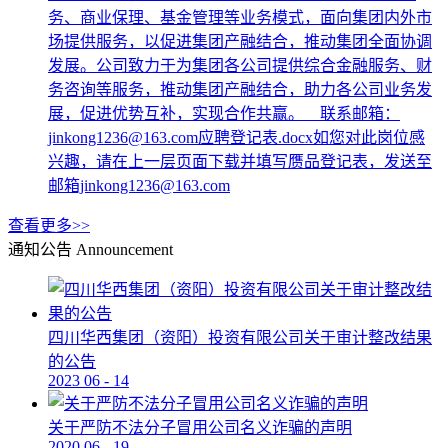
务、商业保理、基金管理等业务模式，面向集团内外市
场提供服务，以促进集团产融结合，推动集团全面协调
发展。公司致力于为集团各公司提供综合金融服务、财
务咨询等服务，推动集团产融结合，助力各公司业务发
展，促进优势互补，实现合作共赢。 联系邮箱：
jinkong1236@163.com应聘登记表.docx如您对此岗位感
兴趣，请在上一层页面下载并填写赝品登记表，发送至
邮箱jinkong1236@163.com
查看更多>>
通知公告
Announcement
四川华西集团（资阳）投资有限公司关于审计整改结果
的公告
2023
06
-
14
关于严防不法分子冒用公司名义诈骗的声明
2020
06
-
19