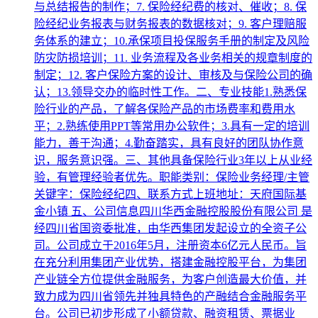
与总结报告的制作；7. 保险经纪费的核对、催收；8. 保
险经纪业务报表与财务报表的数据核对；9. 客户理赔服
务体系的建立；10.承保项目投保服务手册的制定及风险
防灾防损培训；11. 业务流程及各业务相关的规章制度的
制定；12. 客户保险方案的设计、审核及与保险公司的确
认；13.领导交办的临时性工作。二、专业技能1.熟悉保
险行业的产品，了解各保险产品的市场费率和费用水
平；2.熟练使用PPT等常用办公软件；3.具有一定的培训
能力，善于沟通；4.勤奋踏实，具有良好的团队协作意
识，服务意识强。三、其他具备保险行业3年以上从业经
验，有管理经验者优先。职能类别：保险业务经理/主管
关键字：保险经纪四、联系方式上班地址：天府国际基
金小镇 五、公司信息四川华西金融控股股份有限公司 是
经四川省国资委批准，由华西集团发起设立的全资子公
司。公司成立于2016年5月，注册资本6亿元人民币。旨
在充分利用集团产业优势，搭建金融控股平台，为集团
产业链全方位提供金融服务，为客户创造最大价值，并
致力成为四川省领先并独具特色的产融结合金融服务平
台。公司已初步形成了小额贷款、融资租赁、票据业