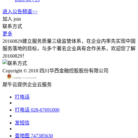
进入公告频道>>
加入
join
联系方式
更多
20160829建立服务质量三级监管体系，在企业内率先实现中国
服务落地的目标，与多个著名企业具有合作关系，欢迎您了解
20160829！
Copyright © 2018 四川华西金融控股股份有限公司
川公网安备 51015602000580号
犀牛云提供企业云服务
打电话
打电话
028-67691000
发短信
查地图
747385630