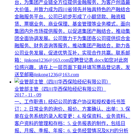
台，为集团产业链全方位提供金融服务，为客户创造最
大价值，并致力成为四川省领先并独具特色的产融结合
金融服务平台。公司已初步形成了小额贷款、融资租
赁、票据业务、商业保理、基金管理等业务模式，面向
集团内外市场提供服务，以促进集团产融结合，推动集
团全面协调发展。公司致力于为集团各公司提供综合金
融服务、财务咨询等服务，推动集团产融结合，助力各
公司业务发展，促进优势互补，实现合作共赢。联系邮
箱：jinkong1236@163.com应聘登记表.docx如您对此岗
位感兴趣，请在上一层页面下载并填写赝品登记表，发
送至邮箱jinkong1236@163.com
业管部主管（四川华西保险经纪有限公司）
2017
-
11
-
09
一、工作职责1. 经纪公司的客户协议和授权委托书签
订；2. 日常业务的询价、报价、方案确认、出单；3. 保
单在业务系统的录入和变更；4. 投保资料、业务资料、
客户资料的管理和存档；5. 业务报表的制作，包括日
报、月报、季报、年报；6. 业务经营情况及KPI的分析