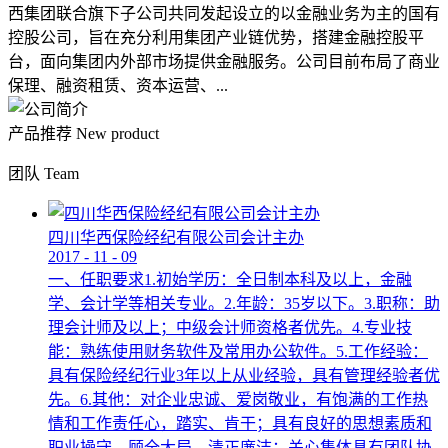
西集团联合旗下子公司共同发起设立的以金融业务为主的国有
控股公司，旨在充分利用集团产业链优势，搭建金融控股平
台，面向集团内外部市场提供金融服务。公司目前布局了商业
保理、融资租赁、资本运营、...
产品推荐
New product
团队
Team
四川华西保险经纪有限公司会计主办
2017
-
11
-
09
一、任职要求1.初始学历：全日制本科及以上，金融
学、会计学等相关专业。2.年龄：35岁以下。3.职称：助
理会计师及以上；中级会计师资格者优先。4.专业技
能：熟练使用财务软件及常用办公软件。5.工作经验：
具有保险经纪行业3年以上从业经验，具有管理经验者优
先。6.其他：对企业忠诚、爱岗敬业，有饱满的工作热
情和工作责任心，踏实、肯干；具有良好的思想素质和
职业操守，顾全大局，清正廉洁；关心集体具有团队协