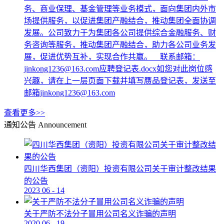
务、商业保理、基金管理等业务模式，面向集团内外市
场提供服务，以促进集团产融结合，推动集团全面协调
发展。公司致力于为集团各公司提供综合金融服务、财
务咨询等服务，推动集团产融结合，助力各公司业务发
展，促进优势互补，实现合作共赢。 联系邮箱：
jinkong1236@163.com应聘登记表.docx如您对此岗位感
兴趣，请在上一层页面下载并填写赝品登记表，发送至
邮箱jinkong1236@163.com
查看更多>>
通知公告
Announcement
四川华西集团（资阳）投资有限公司关于审计整改结果
的公告
2023
06
-
14
关于严防不法分子冒用公司名义诈骗的声明
2020
06
-
19