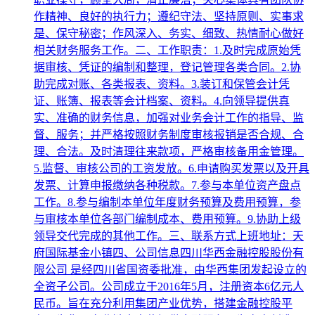
作精神、良好的执行力；遵纪守法、坚持原则、实事求
是、保守秘密；作风深入、务实、细致、热情耐心做好
相关财务服务工作。二、工作职责：1.及时完成原始凭
据审核、凭证的编制和整理，登记管理各类合同。2.协
助完成对账、各类报表、资料。3.装订和保管会计凭
证、账簿、报表等会计档案、资料。4.向领导提供真
实、准确的财务信息，加强对业务会计工作的指导、监
督、服务；并严格按照财务制度审核报销是否合规、合
理、合法。及时清理往来款项，严格审核备用金管理。
5.监督、审核公司的工资发放。6.申请购买发票以及开具
发票、计算申报缴纳各种税款。7.参与本单位资产盘点
工作。8.参与编制本单位年度财务预算及费用预算，参
与审核本单位各部门编制成本、费用预算。9.协助上级
领导交代完成的其他工作。三、联系方式上班地址：天
府国际基金小镇四、公司信息四川华西金融控股股份有
限公司 是经四川省国资委批准，由华西集团发起设立的
全资子公司。公司成立于2016年5月，注册资本6亿元人
民币。旨在充分利用集团产业优势，搭建金融控股平