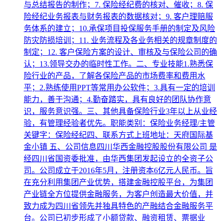
与总结报告的制作；7. 保险经纪费的核对、催收；8. 保
险经纪业务报表与财务报表的数据核对；9. 客户理赔服
务体系的建立；10.承保项目投保服务手册的制定及风险
防灾防损培训；11. 业务流程及各业务相关的规章制度的
制定；12. 客户保险方案的设计、审核及与保险公司的确
认；13.领导交办的临时性工作。二、专业技能1.熟悉保
险行业的产品，了解各保险产品的市场费率和费用水
平；2.熟练使用PPT等常用办公软件；3.具有一定的培训
能力，善于沟通；4.勤奋踏实，具有良好的团队协作意
识，服务意识强。三、其他具备保险行业3年以上从业经
验，有管理经验者优先。职能类别：保险业务经理/主管
关键字：保险经纪四、联系方式上班地址：天府国际基
金小镇 五、公司信息四川华西金融控股股份有限公司 是
经四川省国资委批准，由华西集团发起设立的全资子公
司。公司成立于2016年5月，注册资本6亿元人民币。旨
在充分利用集团产业优势，搭建金融控股平台，为集团
产业链全方位提供金融服务，为客户创造最大价值，并
致力成为四川省领先并独具特色的产融结合金融服务平
台。公司已初步形成了小额贷款、融资租赁、票据业