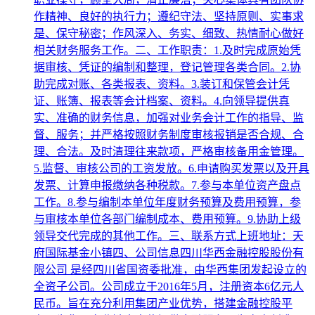
作精神、良好的执行力；遵纪守法、坚持原则、实事求
是、保守秘密；作风深入、务实、细致、热情耐心做好
相关财务服务工作。二、工作职责：1.及时完成原始凭
据审核、凭证的编制和整理，登记管理各类合同。2.协
助完成对账、各类报表、资料。3.装订和保管会计凭
证、账簿、报表等会计档案、资料。4.向领导提供真
实、准确的财务信息，加强对业务会计工作的指导、监
督、服务；并严格按照财务制度审核报销是否合规、合
理、合法。及时清理往来款项，严格审核备用金管理。
5.监督、审核公司的工资发放。6.申请购买发票以及开具
发票、计算申报缴纳各种税款。7.参与本单位资产盘点
工作。8.参与编制本单位年度财务预算及费用预算，参
与审核本单位各部门编制成本、费用预算。9.协助上级
领导交代完成的其他工作。三、联系方式上班地址：天
府国际基金小镇四、公司信息四川华西金融控股股份有
限公司 是经四川省国资委批准，由华西集团发起设立的
全资子公司。公司成立于2016年5月，注册资本6亿元人
民币。旨在充分利用集团产业优势，搭建金融控股平