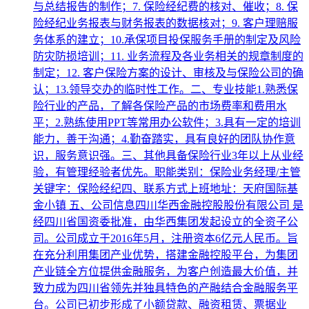
与总结报告的制作；7. 保险经纪费的核对、催收；8. 保
险经纪业务报表与财务报表的数据核对；9. 客户理赔服
务体系的建立；10.承保项目投保服务手册的制定及风险
防灾防损培训；11. 业务流程及各业务相关的规章制度的
制定；12. 客户保险方案的设计、审核及与保险公司的确
认；13.领导交办的临时性工作。二、专业技能1.熟悉保
险行业的产品，了解各保险产品的市场费率和费用水
平；2.熟练使用PPT等常用办公软件；3.具有一定的培训
能力，善于沟通；4.勤奋踏实，具有良好的团队协作意
识，服务意识强。三、其他具备保险行业3年以上从业经
验，有管理经验者优先。职能类别：保险业务经理/主管
关键字：保险经纪四、联系方式上班地址：天府国际基
金小镇 五、公司信息四川华西金融控股股份有限公司 是
经四川省国资委批准，由华西集团发起设立的全资子公
司。公司成立于2016年5月，注册资本6亿元人民币。旨
在充分利用集团产业优势，搭建金融控股平台，为集团
产业链全方位提供金融服务，为客户创造最大价值，并
致力成为四川省领先并独具特色的产融结合金融服务平
台。公司已初步形成了小额贷款、融资租赁、票据业