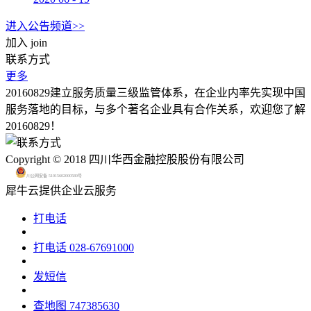
进入公告频道>>
加入
join
联系方式
更多
20160829建立服务质量三级监管体系，在企业内率先实现中国
服务落地的目标，与多个著名企业具有合作关系，欢迎您了解
20160829！
Copyright © 2018 四川华西金融控股股份有限公司
川公网安备 51015602000580号
犀牛云提供企业云服务
打电话
打电话
028-67691000
发短信
查地图
747385630