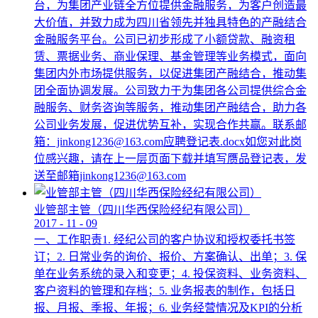
台，为集团产业链全方位提供金融服务，为客户创造最
大价值，并致力成为四川省领先并独具特色的产融结合
金融服务平台。公司已初步形成了小额贷款、融资租
赁、票据业务、商业保理、基金管理等业务模式，面向
集团内外市场提供服务，以促进集团产融结合，推动集
团全面协调发展。公司致力于为集团各公司提供综合金
融服务、财务咨询等服务，推动集团产融结合，助力各
公司业务发展，促进优势互补，实现合作共赢。联系邮
箱：jinkong1236@163.com应聘登记表.docx如您对此岗
位感兴趣，请在上一层页面下载并填写赝品登记表，发
送至邮箱jinkong1236@163.com
业管部主管（四川华西保险经纪有限公司）
2017
-
11
-
09
一、工作职责1. 经纪公司的客户协议和授权委托书签
订；2. 日常业务的询价、报价、方案确认、出单；3. 保
单在业务系统的录入和变更；4. 投保资料、业务资料、
客户资料的管理和存档；5. 业务报表的制作，包括日
报、月报、季报、年报；6. 业务经营情况及KPI的分析