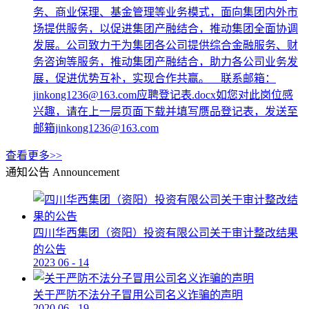
务、商业保理、基金管理等业务模式，面向集团内外市
场提供服务，以促进集团产融结合，推动集团全面协调
发展。公司致力于为集团各公司提供综合金融服务、财
务咨询等服务，推动集团产融结合，助力各公司业务发
展，促进优势互补，实现合作共赢。 联系邮箱：
jinkong1236@163.com应聘登记表.docx如您对此岗位感
兴趣，请在上一层页面下载并填写赝品登记表，发送至
邮箱jinkong1236@163.com
查看更多>>
通知公告
Announcement
四川华西集团（资阳）投资有限公司关于审计整改结果
的公告
2023
06
-
14
关于严防不法分子冒用公司名义诈骗的声明
2020
06
-
19