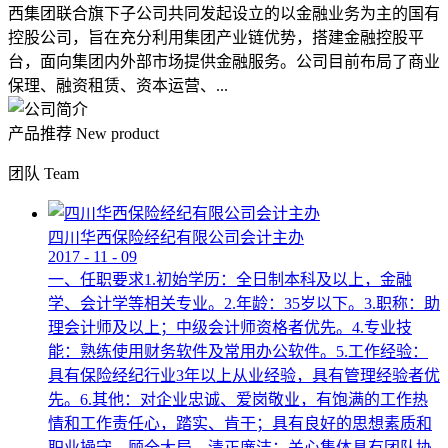
西集团联合旗下子公司共同发起设立的以金融业务为主的国有
控股公司，旨在充分利用集团产业链优势，搭建金融控股平
台，面向集团内外部市场提供金融服务。公司目前布局了商业
保理、融资租赁、资本运营、...
产品推荐
New product
团队
Team
四川华西保险经纪有限公司会计主办
2017
-
11
-
09
一、任职要求1.初始学历：全日制本科及以上，金融
学、会计学等相关专业。2.年龄：35岁以下。3.职称：助
理会计师及以上；中级会计师资格者优先。4.专业技
能：熟练使用财务软件及常用办公软件。5.工作经验：
具有保险经纪行业3年以上从业经验，具有管理经验者优
先。6.其他：对企业忠诚、爱岗敬业，有饱满的工作热
情和工作责任心，踏实、肯干；具有良好的思想素质和
职业操守，顾全大局，清正廉洁；关心集体具有团队协