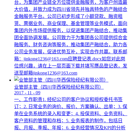
台，为集团产业链全方位提供金融服务，为客户创造最
大价值，并致力成为四川省领先并独具特色的产融结合
金融服务平台。公司已初步形成了小额贷款、融资租
赁、票据业务、商业保理、基金管理等业务模式，面向
集团内外市场提供服务，以促进集团产融结合，推动集
团全面协调发展。公司致力于为集团各公司提供综合金
融服务、财务咨询等服务，推动集团产融结合，助力各
公司业务发展，促进优势互补，实现合作共赢。联系邮
箱：jinkong1236@163.com应聘登记表.docx如您对此岗
位感兴趣，请在上一层页面下载并填写赝品登记表，发
送至邮箱jinkong1236@163.com
业管部主管（四川华西保险经纪有限公司）
2017
-
11
-
09
一、工作职责1. 经纪公司的客户协议和授权委托书签
订；2. 日常业务的询价、报价、方案确认、出单；3. 保
单在业务系统的录入和变更；4. 投保资料、业务资料、
客户资料的管理和存档；5. 业务报表的制作，包括日
报、月报、季报、年报；6. 业务经营情况及KPI的分析