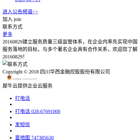
进入公告频道>>
加入
join
联系方式
更多
20160829建立服务质量三级监管体系，在企业内率先实现中国
服务落地的目标，与多个著名企业具有合作关系，欢迎您了解
20160829！
Copyright © 2018 四川华西金融控股股份有限公司
川公网安备 51015602000580号
犀牛云提供企业云服务
打电话
打电话
028-67691000
发短信
查地图
747385630