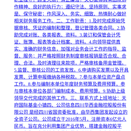
作精神、良好的执行力；遵纪守法、坚持原则、实事求
是、保守秘密；作风深入、务实、细致、热情耐心做好
相关财务服务工作。二、工作职责：1.及时完成原始凭
据审核、凭证的编制和整理，登记管理各类合同。2.协
助完成对账、各类报表、资料。3.装订和保管会计凭
证、账簿、报表等会计档案、资料。4.向领导提供真
实、准确的财务信息，加强对业务会计工作的指导、监
督、服务；并严格按照财务制度审核报销是否合规、合
理、合法。及时清理往来款项，严格审核备用金管理。
5.监督、审核公司的工资发放。6.申请购买发票以及开具
发票、计算申报缴纳各种税款。7.参与本单位资产盘点
工作。8.参与编制本单位年度财务预算及费用预算，参
与审核本单位各部门编制成本、费用预算。9.协助上级
领导交代完成的其他工作。三、联系方式上班地址：天
府国际基金小镇四、公司信息四川华西金融控股股份有
限公司 是经四川省国资委批准，由华西集团发起设立的
全资子公司。公司成立于2016年5月，注册资本6亿元人
民币。旨在充分利用集团产业优势，搭建金融控股平