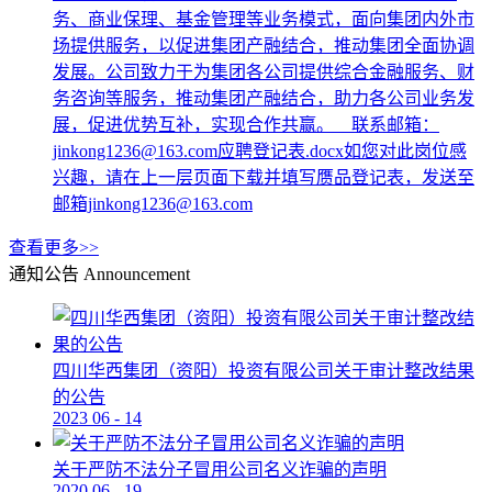
务、商业保理、基金管理等业务模式，面向集团内外市
场提供服务，以促进集团产融结合，推动集团全面协调
发展。公司致力于为集团各公司提供综合金融服务、财
务咨询等服务，推动集团产融结合，助力各公司业务发
展，促进优势互补，实现合作共赢。 联系邮箱：
jinkong1236@163.com应聘登记表.docx如您对此岗位感
兴趣，请在上一层页面下载并填写赝品登记表，发送至
邮箱jinkong1236@163.com
查看更多>>
通知公告
Announcement
四川华西集团（资阳）投资有限公司关于审计整改结果
的公告
2023
06
-
14
关于严防不法分子冒用公司名义诈骗的声明
2020
06
-
19