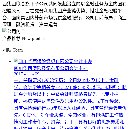
西集团联合旗下子公司共同发起设立的以金融业务为主的国有
控股公司，旨在充分利用集团产业链优势，搭建金融控股平
台，面向集团内外部市场提供金融服务。公司目前布局了商业
保理、融资租赁、资本运营、...
产品推荐
New product
团队
Team
四川华西保险经纪有限公司会计主办
2017
-
11
-
09
一、任职要求1.初始学历：全日制本科及以上，金融
学、会计学等相关专业。2.年龄：35岁以下。3.职称：助
理会计师及以上；中级会计师资格者优先。4.专业技
能：熟练使用财务软件及常用办公软件。5.工作经验：
具有保险经纪行业3年以上从业经验，具有管理经验者优
先。6.其他：对企业忠诚、爱岗敬业，有饱满的工作热
情和工作责任心，踏实、肯干；具有良好的思想素质和
职业操守，顾全大局，清正廉洁；关心集体具有团队协