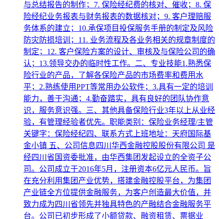
与总结报告的制作；7. 保险经纪费的核对、催收；8. 保
险经纪业务报表与财务报表的数据核对；9. 客户理赔服
务体系的建立；10.承保项目投保服务手册的制定及风险
防灾防损培训；11. 业务流程及各业务相关的规章制度的
制定；12. 客户保险方案的设计、审核及与保险公司的确
认；13.领导交办的临时性工作。二、专业技能1.熟悉保
险行业的产品，了解各保险产品的市场费率和费用水
平；2.熟练使用PPT等常用办公软件；3.具有一定的培训
能力，善于沟通；4.勤奋踏实，具有良好的团队协作意
识，服务意识强。三、其他具备保险行业3年以上从业经
验，有管理经验者优先。职能类别：保险业务经理/主管
关键字：保险经纪四、联系方式上班地址：天府国际基
金小镇 五、公司信息四川华西金融控股股份有限公司 是
经四川省国资委批准，由华西集团发起设立的全资子公
司。公司成立于2016年5月，注册资本6亿元人民币。旨
在充分利用集团产业优势，搭建金融控股平台，为集团
产业链全方位提供金融服务，为客户创造最大价值，并
致力成为四川省领先并独具特色的产融结合金融服务平
台。公司已初步形成了小额贷款、融资租赁、票据业