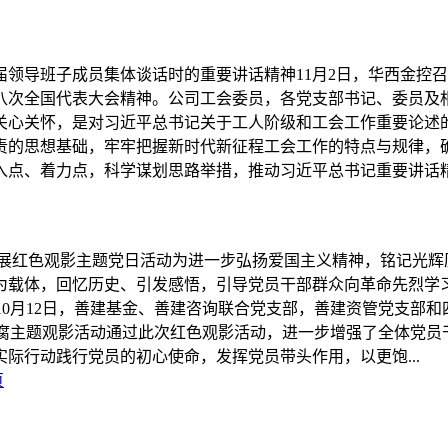
领导班子成员集体谈话时的重要讲话精神11月2日，华西金控
八次全国代表大会精神。公司工会委员，各党支部书记、委员及
关心关怀，是对习近平总书记关于工人阶级和工会工作重要论述
责的思想基础，牢牢把握新时代新征程工会工作的特点与规律，
点、着力点，科学谋划思路举措，推动习近平总书记重要讲话精神
开展红色观影主题党日活动为进一步弘扬爱国主义精神，铭记光辉
载体，回忆历史、引发感悟，引导党员干部群众向革命先烈学习
10月12日，善建基金、善建咨询联合党支部，善建资管党支部和
气”反腐主题观影活动通过此次红色观影活动，进一步增强了全体党
际行动践行党员的初心使命，发挥党员带头作用，以更饱...
页