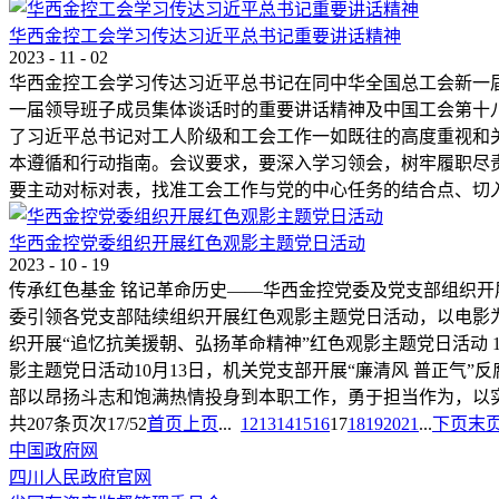
华西金控工会学习传达习近平总书记重要讲话精神
2023
-
11
-
02
华西金控工会学习传达习近平总书记在同中华全国总工会新一届
一届领导班子成员集体谈话时的重要讲话精神及中国工会第十
了习近平总书记对工人阶级和工会工作一如既往的高度重视和
本遵循和行动指南。会议要求，要深入学习领会，树牢履职尽
要主动对标对表，找准工会工作与党的中心任务的结合点、切入
华西金控党委组织开展红色观影主题党日活动
2023
-
10
-
19
传承红色基金 铭记革命历史——华西金控党委及党支部组织
委引领各党支部陆续组织开展红色观影主题党日活动，以电影为
织开展“追忆抗美援朝、弘扬革命精神”红色观影主题党日活动 
影主题党日活动10月13日，机关党支部开展“廉清风 普正
部以昂扬斗志和饱满热情投身到本职工作，勇于担当作为，以实
共
207
条
页次17/52
首页
上页
...
12
13
14
15
16
17
18
19
20
21
...
下页
末
中国政府网
四川人民政府官网