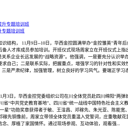
升专题培训班
结构， 11月9日--10日，华西金控圆满举办“金控雏英”青
年后备人才库成员参加培训。开班仪式现场周家立在开班仪式上指
是关系企业长远发展的“战略资源”。他强调，一是要充分认识举
要求自己；二是联系实际，把握重点，增强学习的针对性和实效
三是严肃纪律，加强管理，树立良好的学习风气。要端正学习态度
1月3日，华西金控党委组织公司在川全体党员赴四川绵阳“两弹
川省“中共党史教育基地”、四川省“统一战线中国特色社会主义
弹一星”功勋奖章获得者于敏、王淦昌、邓稼先、朱光亚、陈能宽
”邓稼先铜像前，周家立带领全体党员重温入党誓词，庄重敬献
念、厚植了家国情怀。通过现场参观、互动体验，观看强...