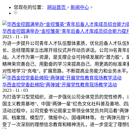
您现在的位置：
网站首页
>
新闻中心
>
华西金控圆满举办“金控雏英”青年后备人才库成员综合能力提
2023
-
11
-
10
为进一步提升公司青年人才队伍整体素质，优化后备人才队伍知识
长、总经理周家立出席开班仪式并作动员讲话。公司39名青
战。人才作为第一资源，是支撑企业可持续发展的“潜力股”，
精神来完善自己、用勤奋的学习来提高自己、用更高的标准来
对性地学习“充电”，扩展思路，不断提高业务能力和业务水平。
华西金控党委赴绵阳“两弹城”开展党性教育现场教学活动
2023
-
11
-
03
为打造学习型党组织，进一步强化公司全体党员的党性修养，1
国主义教育基地”、中国“两弹一星”红色文化社科普及基地、四
活动过程中，公司党委书记周家立带领全体党员共同沿着“两
洞、档案馆、模型厅、情报中心、国魂碑林等。 在“两弹元勋
受了一次深刻的理想信念教育和精神洗礼，进一步坚定了理想信