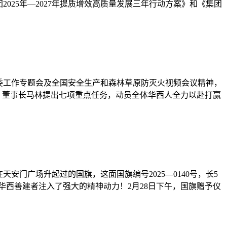
025年—2027年提质增效高质量发展三年行动方案》和《集团
资委工作专题会及全国安全生产和森林草原防灭火视频会议精神，
、董事长马林提出七项重点任务，动员全体华西人全力以赴打赢
天安门广场升起过的国旗，这面国旗编号2025—0140号，长5
华西善建者注入了强大的精神动力！2月28日下午，国旗赠予仪