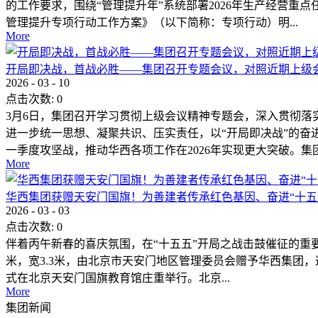
的工作要求，围绕“管理提升年”系统部署2026年生产经营重
管理提升专项行动工作方案》（以下简称：专项行动）明...
More
开局即决战，首战必胜——集团召开专题会议，对照近期上级
2026
-
03
-
10
点击次数:
0
3月6日，集团召开学习贯彻上级会议精神专题会，深入贯彻落
进一步统一思想、凝聚共识、压实责任，以“开局即决战”的奋
一季度攻坚战，推动华西各项工作在2026年实现更大突破。集团.
More
华西集团获赠天安门国旗！为善建者传承红色基因、奋进“十五
2026
-
03
-
03
点击次数:
0
伴着丙午新春的喜庆氛围，在“十五五”开局之战击鼓催征的重要时刻
米，宽3.3米，由北京市天安门地区管理委员会赠予华西集团
式在北京天安门国旗教育馆庄重举行。北京...
More
集团新闻