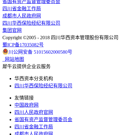
省国有资产监督管理委员会
四川省金融工作局
成都市人民政府网
四川华西保险经纪有限公司
集团官网
Copyright ©2005 - 2018 四川华西资本管理股份有限公司
蜀ICP备17035082号
川公网安备 51015602000580号
网站地图
犀牛云提供企业云服务
华西资本分支机构
四川华西保险经纪有限公司
友情链接
中国政府网
四川人民政府官网
省国有资产监督管理委员会
四川省金融工作局
成都市人民政府网