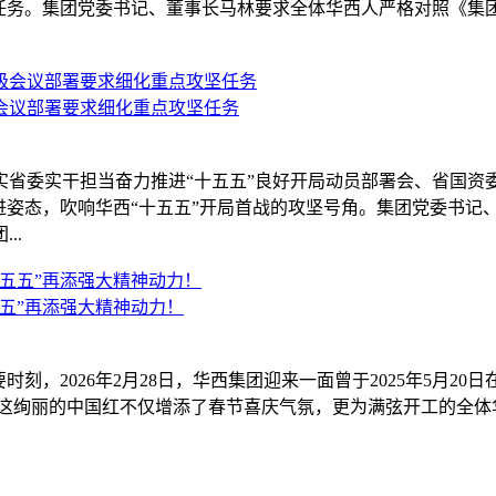
点任务。集团党委书记、董事长马林要求全体华西人严格对照《集团2
会议部署要求细化重点攻坚任务
实省委实干担当奋力推进“十五五”良好开局动员部署会、省国
进姿态，吹响华西“十五五”开局首战的攻坚号角。集团党委书记
..
五”再添强大精神动力！
，2026年2月28日，华西集团迎来一面曾于2025年5月20日在
，这绚丽的中国红不仅增添了春节喜庆气氛，更为满弦开工的全体