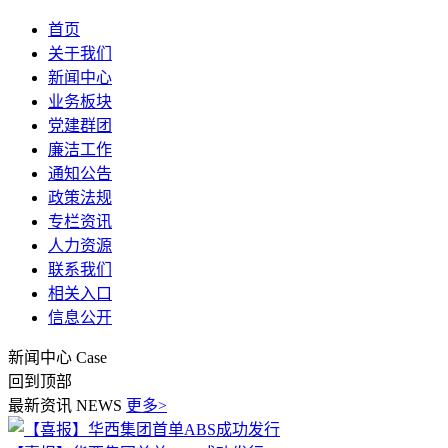
首页
关于我们
新闻中心
业务板块
党建群团
廉洁工作
通知公告
政策法规
专栏资讯
人力资源
联系我们
相关入口
信息公开
新闻中心
Case
回到顶部
最新资讯
NEWS
更多>