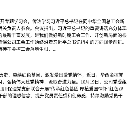
召开专题学习会，传达学习习近平总书记在同中华全国总工会新
相关负责人参会。会议指出，习近平总书记的重要讲话充分体现
的最新丰富发展，是我们做好新时期工会工作、开创新局面的根
确保公司工会工作始终沿着习近平总书记指引的方向阔步前进。
在金控工会落地生根、...
历史、赓续红色基因，激发爱国爱党情怀，近日，华西金控党
，弘扬伟大建党精神，汲取奋进力量。10月19日，公司党委组
四川保理党支部联合开展“传承红色基因 厚植爱国情怀”红色观
员干部的理想信念、提升党员责任感和使命感，持续激励党员干