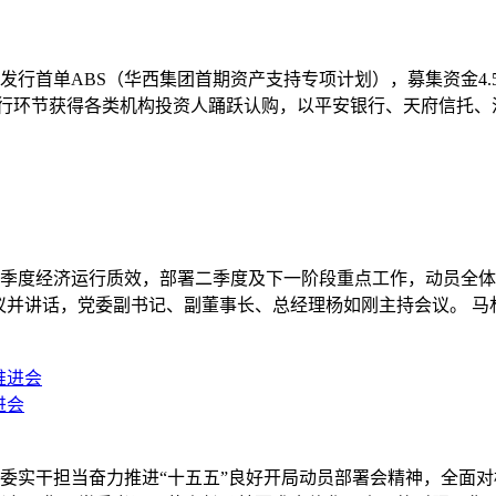
所发行首单ABS（华西集团首期资产支持专项计划），募集资金4.5
发行环节获得各类机构投资人踊跃认购，以平安银行、天府信托
总结一季度经济运行质效，部署二季度及下一阶段重点工作，动员
议并讲话，党委副书记、副董事长、总经理杨如刚主持会议。 
进会
省委实干担当奋力推进“十五五”良好开局动员部署会精神，全面