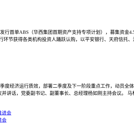
所发行首单ABS（华西集团首期资产支持专项计划），募集资金4.5
发行环节获得各类机构投资人踊跃认购，以平安银行、天府信托
总结一季度经济运行质效，部署二季度及下一阶段重点工作，动员
议并讲话，党委副书记、副董事长、总经理杨如刚主持会议。 
进会