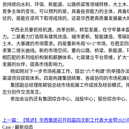
资持续向水利、环保、新能源、公路桥梁等领域转移，大土木
竞争主体的变化，可以预判的是，具备投资能力的主体，具备
仗的，是能在逆风下取得成效的，这是华西更高质量发展最大
华西全员要抓抢机遇，改革创新，转型发展，在守牢基本盘的
力。二是着力打造既有建筑改造、城市更新、智能建造、零碳
土木、大基建的市场需求。四是重新布局“6+2”市场，在稳
求第二增长曲线。新的市场空间，要向公路、桥梁、新能源、
相匹配的系列组织构架和薪酬体系。七是建立平台思维，扩大“朋
发展的伙伴，提高市场影响力。
杨如刚对下一步市场拓展工作，提出“六个构建”的举措办法。
渠道项目获取体系。四是构建集团统筹、各级协同的市场拓展
集团副总经理陈颖锐总结市场拓展工作成效及经验模式，并就
志分别作交流发言。
参加会议的还有集团综合中心、战投中心；股份综合中心、股
上一篇：
【筑迹】华西集团召开四届四次职工代表大会暨2025
Case
/
最新动态