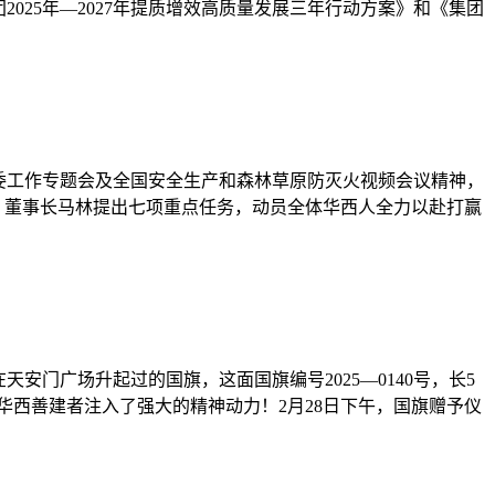
025年—2027年提质增效高质量发展三年行动方案》和《集团
资委工作专题会及全国安全生产和森林草原防灭火视频会议精神，
、董事长马林提出七项重点任务，动员全体华西人全力以赴打赢
天安门广场升起过的国旗，这面国旗编号2025—0140号，长5
华西善建者注入了强大的精神动力！2月28日下午，国旗赠予仪