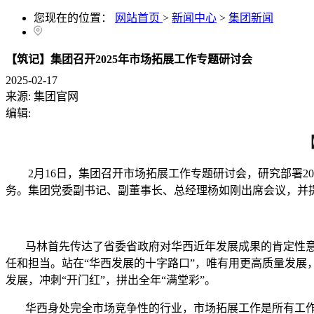
您现在的位置：
网站首页
>
新闻中心
>
集团新闻
【筑记】集团召开2025年市场拓展工作专题研讨会
2025-02-17
来源:
集团官网
编辑:
2月16日，集团召开市场拓展工作专题研讨会，研究部署20
务。集团党委副书记、副董事长、总经理杨如刚出席会议，并
马林首先传达了省委省政府对华西近年发展成果的肯定性意
任和担当。站在“华西发展的十字路口”，唯有用更高质量发
发展，冲刺“开门红”，拼出全年“满堂彩”。
华西身处完全市场竞争性的行业，市场拓展工作是所有工作