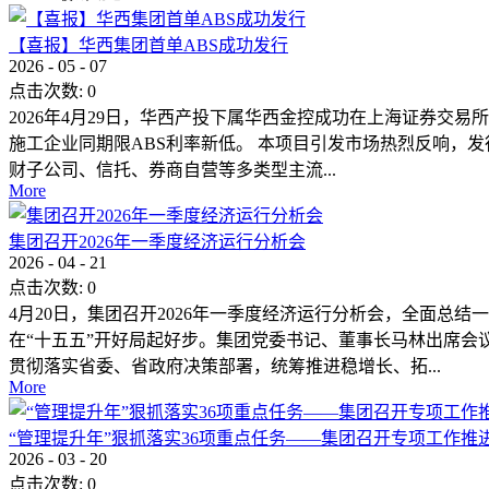
【喜报】华西集团首单ABS成功发行
2026
-
05
-
07
点击次数:
0
2026年4月29日，华西产投下属华西金控成功在上海证券交易
施工企业同期限ABS利率新低。 本项目引发市场热烈反响，
财子公司、信托、券商自营等多类型主流...
More
集团召开2026年一季度经济运行分析会
2026
-
04
-
21
点击次数:
0
4月20日，集团召开2026年一季度经济运行分析会，全面
在“十五五”开好局起好步。集团党委书记、董事长马林出席会
贯彻落实省委、省政府决策部署，统筹推进稳增长、拓...
More
“管理提升年”狠抓落实36项重点任务——集团召开专项工作推
2026
-
03
-
20
点击次数:
0