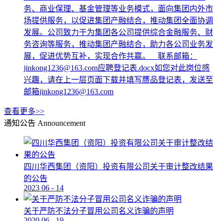
务、商业保理、基金管理等业务模式，面向集团内外市
场提供服务，以促进集团产融结合，推动集团全面协调
发展。公司致力于为集团各公司提供综合金融服务、财
务咨询等服务，推动集团产融结合，助力各公司业务发
展，促进优势互补，实现合作共赢。 联系邮箱：
jinkong1236@163.com应聘登记表.docx如您对此岗位感
兴趣，请在上一层页面下载并填写赝品登记表，发送至
邮箱jinkong1236@163.com
查看更多>>
通知公告
Announcement
四川华西集团（资阳）投资有限公司关于审计整改结果
的公告
2023
06
-
14
关于严防不法分子冒用公司名义诈骗的声明
2020
06
-
19