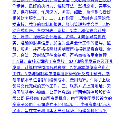
作精神、良好的执行力；遵纪守法、坚持原则、实事求
是、保守秘密；作风深入、务实、细致、热情耐心做好
相关财务服务工作。二、工作职责：1.及时完成原始凭
据审核、凭证的编制和整理，登记管理各类合同。2.协
助完成对账、各类报表、资料。3.装订和保管会计凭
证、账簿、报表等会计档案、资料。4.向领导提供真
实、准确的财务信息，加强对业务会计工作的指导、监
督、服务；并严格按照财务制度审核报销是否合规、合
理、合法。及时清理往来款项，严格审核备用金管理。
5.监督、审核公司的工资发放。6.申请购买发票以及开具
发票、计算申报缴纳各种税款。7.参与本单位资产盘点
工作。8.参与编制本单位年度财务预算及费用预算，参
与审核本单位各部门编制成本、费用预算。9.协助上级
领导交代完成的其他工作。三、联系方式上班地址：天
府国际基金小镇四、公司信息四川华西金融控股股份有
限公司 是经四川省国资委批准，由华西集团发起设立的
全资子公司。公司成立于2016年5月，注册资本6亿元人
民币。旨在充分利用集团产业优势，搭建金融控股平