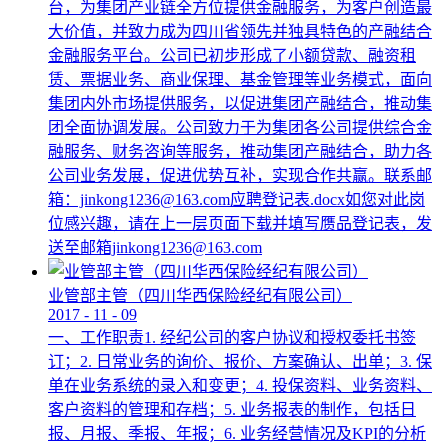
台，为集团产业链全方位提供金融服务，为客户创造最
大价值，并致力成为四川省领先并独具特色的产融结合
金融服务平台。公司已初步形成了小额贷款、融资租
赁、票据业务、商业保理、基金管理等业务模式，面向
集团内外市场提供服务，以促进集团产融结合，推动集
团全面协调发展。公司致力于为集团各公司提供综合金
融服务、财务咨询等服务，推动集团产融结合，助力各
公司业务发展，促进优势互补，实现合作共赢。联系邮
箱：jinkong1236@163.com应聘登记表.docx如您对此岗
位感兴趣，请在上一层页面下载并填写赝品登记表，发
送至邮箱jinkong1236@163.com
业管部主管（四川华西保险经纪有限公司）
2017
-
11
-
09
一、工作职责1. 经纪公司的客户协议和授权委托书签
订；2. 日常业务的询价、报价、方案确认、出单；3. 保
单在业务系统的录入和变更；4. 投保资料、业务资料、
客户资料的管理和存档；5. 业务报表的制作，包括日
报、月报、季报、年报；6. 业务经营情况及KPI的分析