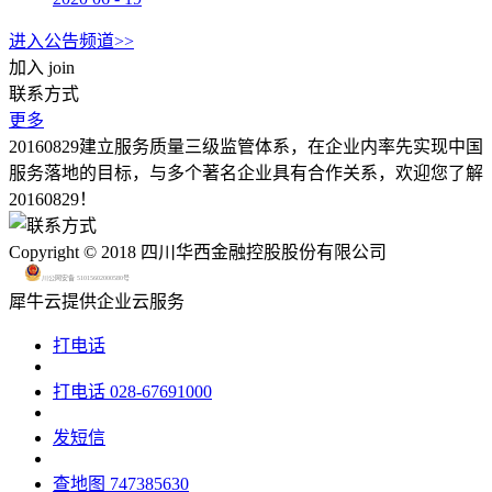
进入公告频道>>
加入
join
联系方式
更多
20160829建立服务质量三级监管体系，在企业内率先实现中国
服务落地的目标，与多个著名企业具有合作关系，欢迎您了解
20160829！
Copyright © 2018 四川华西金融控股股份有限公司
川公网安备 51015602000580号
犀牛云提供企业云服务
打电话
打电话
028-67691000
发短信
查地图
747385630