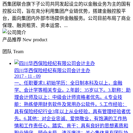
西集团联合旗下子公司共同发起设立的以金融业务为主的国有
控股公司，旨在充分利用集团产业链优势，搭建金融控股平
台，面向集团内外部市场提供金融服务。公司目前布局了商业
保理、融资租赁、资本运营、...
产品推荐
New product
团队
Team
四川华西保险经纪有限公司会计主办
2017
-
11
-
09
一、任职要求1.初始学历：全日制本科及以上，金融
学、会计学等相关专业。2.年龄：35岁以下。3.职称：助
理会计师及以上；中级会计师资格者优先。4.专业技
能：熟练使用财务软件及常用办公软件。5.工作经验：
具有保险经纪行业3年以上从业经验，具有管理经验者优
先。6.其他：对企业忠诚、爱岗敬业，有饱满的工作热
情和工作责任心，踏实、肯干；具有良好的思想素质和
职业操守，顾全大局，清正廉洁；关心集体具有团队协