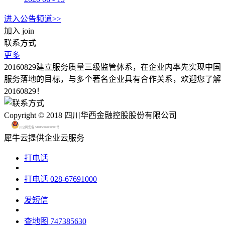
进入公告频道>>
加入
join
联系方式
更多
20160829建立服务质量三级监管体系，在企业内率先实现中国
服务落地的目标，与多个著名企业具有合作关系，欢迎您了解
20160829！
Copyright © 2018 四川华西金融控股股份有限公司
川公网安备 51015602000580号
犀牛云提供企业云服务
打电话
打电话
028-67691000
发短信
查地图
747385630