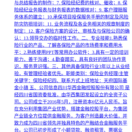
与总结报告的制作；7. 保险经纪费的核对、催收；8. 保
险经纪业务报表与财务报表的数据核对；9. 客户理赔服
务体系的建立；10.承保项目投保服务手册的制定及风险
防灾防损培训；11. 业务流程及各业务相关的规章制度的
制定；12. 客户保险方案的设计、审核及与保险公司的确
认；13.领导交办的临时性工作。二、专业技能1.熟悉保
险行业的产品，了解各保险产品的市场费率和费用水
平；2.熟练使用PPT等常用办公软件；3.具有一定的培训
能力，善于沟通；4.勤奋踏实，具有良好的团队协作意
识，服务意识强。三、其他具备保险行业3年以上从业经
验，有管理经验者优先。职能类别：保险业务经理/主管
关键字：保险经纪四、联系方式上班地址：天府国际基
金小镇 五、公司信息四川华西金融控股股份有限公司 是
经四川省国资委批准，由华西集团发起设立的全资子公
司。公司成立于2016年5月，注册资本6亿元人民币。旨
在充分利用集团产业优势，搭建金融控股平台，为集团
产业链全方位提供金融服务，为客户创造最大价值，并
致力成为四川省领先并独具特色的产融结合金融服务平
台。公司已初步形成了小额贷款、融资租赁、票据业