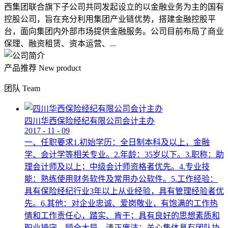
西集团联合旗下子公司共同发起设立的以金融业务为主的国有
控股公司，旨在充分利用集团产业链优势，搭建金融控股平
台，面向集团内外部市场提供金融服务。公司目前布局了商业
保理、融资租赁、资本运营、...
产品推荐
New product
团队
Team
四川华西保险经纪有限公司会计主办
2017
-
11
-
09
一、任职要求1.初始学历：全日制本科及以上，金融
学、会计学等相关专业。2.年龄：35岁以下。3.职称：助
理会计师及以上；中级会计师资格者优先。4.专业技
能：熟练使用财务软件及常用办公软件。5.工作经验：
具有保险经纪行业3年以上从业经验，具有管理经验者优
先。6.其他：对企业忠诚、爱岗敬业，有饱满的工作热
情和工作责任心，踏实、肯干；具有良好的思想素质和
职业操守，顾全大局，清正廉洁；关心集体具有团队协