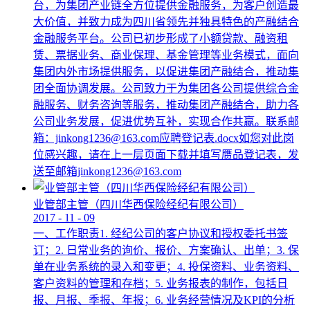
台，为集团产业链全方位提供金融服务，为客户创造最
大价值，并致力成为四川省领先并独具特色的产融结合
金融服务平台。公司已初步形成了小额贷款、融资租
赁、票据业务、商业保理、基金管理等业务模式，面向
集团内外市场提供服务，以促进集团产融结合，推动集
团全面协调发展。公司致力于为集团各公司提供综合金
融服务、财务咨询等服务，推动集团产融结合，助力各
公司业务发展，促进优势互补，实现合作共赢。联系邮
箱：jinkong1236@163.com应聘登记表.docx如您对此岗
位感兴趣，请在上一层页面下载并填写赝品登记表，发
送至邮箱jinkong1236@163.com
业管部主管（四川华西保险经纪有限公司）
2017
-
11
-
09
一、工作职责1. 经纪公司的客户协议和授权委托书签
订；2. 日常业务的询价、报价、方案确认、出单；3. 保
单在业务系统的录入和变更；4. 投保资料、业务资料、
客户资料的管理和存档；5. 业务报表的制作，包括日
报、月报、季报、年报；6. 业务经营情况及KPI的分析