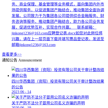
务、商业保理、基金管理等业务模式，面向集团内外市
场提供服务，以促进集团产融结合，推动集团全面协调
发展。公司致力于为集团各公司提供综合金融服务、财
务咨询等服务，推动集团产融结合，助力各公司业务发
展，促进优势互补，实现合作共赢。 联系邮箱：
jinkong1236@163.com应聘登记表.docx如您对此岗位感
兴趣，请在上一层页面下载并填写赝品登记表，发送至
邮箱jinkong1236@163.com
查看更多>>
通知公告
Announcement
四川华西集团（资阳）投资有限公司关于审计整改结果
的公告
2023
06
-
14
关于严防不法分子冒用公司名义诈骗的声明
2020
06
-
19