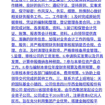
作精神、良好的执行力；遵纪守法、坚持原则、实事求
是、保守秘密；作风深入、务实、细致、热情耐心做好
相关财务服务工作。二、工作职责：1.及时完成原始凭
据审核、凭证的编制和整理，登记管理各类合同。2.协
助完成对账、各类报表、资料。3.装订和保管会计凭
证、账簿、报表等会计档案、资料。4.向领导提供真
实、准确的财务信息，加强对业务会计工作的指导、监
督、服务；并严格按照财务制度审核报销是否合规、合
理、合法。及时清理往来款项，严格审核备用金管理。
5.监督、审核公司的工资发放。6.申请购买发票以及开具
发票、计算申报缴纳各种税款。7.参与本单位资产盘点
工作。8.参与编制本单位年度财务预算及费用预算，参
与审核本单位各部门编制成本、费用预算。9.协助上级
领导交代完成的其他工作。三、联系方式上班地址：天
府国际基金小镇四、公司信息四川华西金融控股股份有
限公司 是经四川省国资委批准，由华西集团发起设立的
全资子公司。公司成立于2016年5月，注册资本6亿元人
民币。旨在充分利用集团产业优势，搭建金融控股平