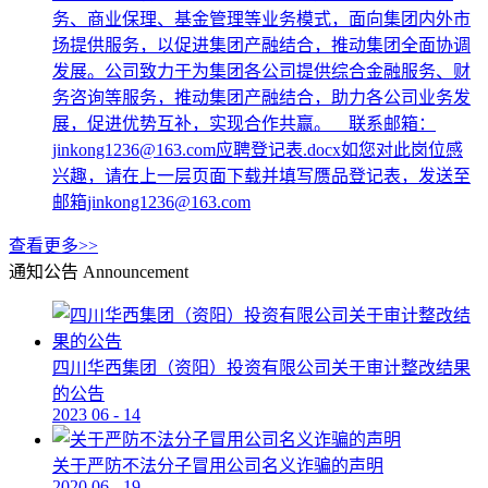
务、商业保理、基金管理等业务模式，面向集团内外市
场提供服务，以促进集团产融结合，推动集团全面协调
发展。公司致力于为集团各公司提供综合金融服务、财
务咨询等服务，推动集团产融结合，助力各公司业务发
展，促进优势互补，实现合作共赢。 联系邮箱：
jinkong1236@163.com应聘登记表.docx如您对此岗位感
兴趣，请在上一层页面下载并填写赝品登记表，发送至
邮箱jinkong1236@163.com
查看更多>>
通知公告
Announcement
四川华西集团（资阳）投资有限公司关于审计整改结果
的公告
2023
06
-
14
关于严防不法分子冒用公司名义诈骗的声明
2020
06
-
19