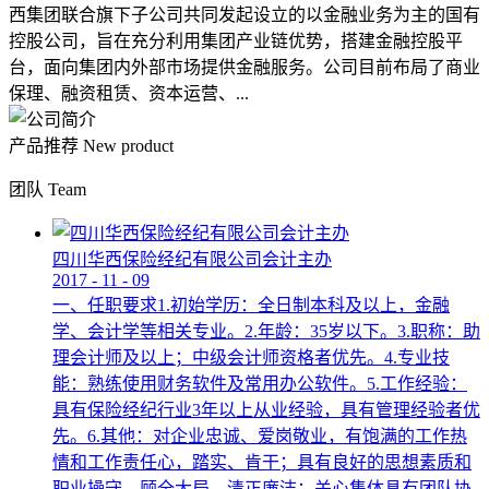
西集团联合旗下子公司共同发起设立的以金融业务为主的国有
控股公司，旨在充分利用集团产业链优势，搭建金融控股平
台，面向集团内外部市场提供金融服务。公司目前布局了商业
保理、融资租赁、资本运营、...
产品推荐
New product
团队
Team
四川华西保险经纪有限公司会计主办
2017
-
11
-
09
一、任职要求1.初始学历：全日制本科及以上，金融
学、会计学等相关专业。2.年龄：35岁以下。3.职称：助
理会计师及以上；中级会计师资格者优先。4.专业技
能：熟练使用财务软件及常用办公软件。5.工作经验：
具有保险经纪行业3年以上从业经验，具有管理经验者优
先。6.其他：对企业忠诚、爱岗敬业，有饱满的工作热
情和工作责任心，踏实、肯干；具有良好的思想素质和
职业操守，顾全大局，清正廉洁；关心集体具有团队协