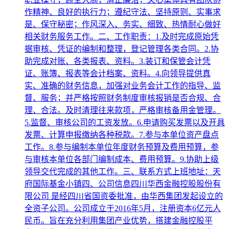
作精神、良好的执行力；遵纪守法、坚持原则、实事求
是、保守秘密；作风深入、务实、细致、热情耐心做好
相关财务服务工作。二、工作职责：1.及时完成原始凭
据审核、凭证的编制和整理，登记管理各类合同。2.协
助完成对账、各类报表、资料。3.装订和保管会计凭
证、账簿、报表等会计档案、资料。4.向领导提供真
实、准确的财务信息，加强对业务会计工作的指导、监
督、服务；并严格按照财务制度审核报销是否合规、合
理、合法。及时清理往来款项，严格审核备用金管理。
5.监督、审核公司的工资发放。6.申请购买发票以及开具
发票、计算申报缴纳各种税款。7.参与本单位资产盘点
工作。8.参与编制本单位年度财务预算及费用预算，参
与审核本单位各部门编制成本、费用预算。9.协助上级
领导交代完成的其他工作。三、联系方式上班地址：天
府国际基金小镇四、公司信息四川华西金融控股股份有
限公司 是经四川省国资委批准，由华西集团发起设立的
全资子公司。公司成立于2016年5月，注册资本6亿元人
民币。旨在充分利用集团产业优势，搭建金融控股平