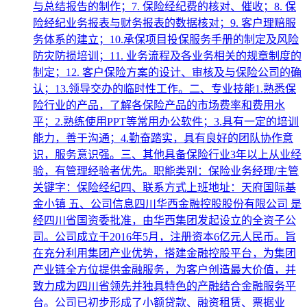
与总结报告的制作；7. 保险经纪费的核对、催收；8. 保
险经纪业务报表与财务报表的数据核对；9. 客户理赔服
务体系的建立；10.承保项目投保服务手册的制定及风险
防灾防损培训；11. 业务流程及各业务相关的规章制度的
制定；12. 客户保险方案的设计、审核及与保险公司的确
认；13.领导交办的临时性工作。二、专业技能1.熟悉保
险行业的产品，了解各保险产品的市场费率和费用水
平；2.熟练使用PPT等常用办公软件；3.具有一定的培训
能力，善于沟通；4.勤奋踏实，具有良好的团队协作意
识，服务意识强。三、其他具备保险行业3年以上从业经
验，有管理经验者优先。职能类别：保险业务经理/主管
关键字：保险经纪四、联系方式上班地址：天府国际基
金小镇 五、公司信息四川华西金融控股股份有限公司 是
经四川省国资委批准，由华西集团发起设立的全资子公
司。公司成立于2016年5月，注册资本6亿元人民币。旨
在充分利用集团产业优势，搭建金融控股平台，为集团
产业链全方位提供金融服务，为客户创造最大价值，并
致力成为四川省领先并独具特色的产融结合金融服务平
台。公司已初步形成了小额贷款、融资租赁、票据业