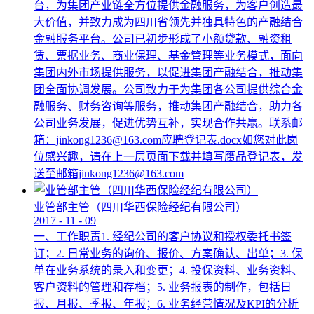
台，为集团产业链全方位提供金融服务，为客户创造最
大价值，并致力成为四川省领先并独具特色的产融结合
金融服务平台。公司已初步形成了小额贷款、融资租
赁、票据业务、商业保理、基金管理等业务模式，面向
集团内外市场提供服务，以促进集团产融结合，推动集
团全面协调发展。公司致力于为集团各公司提供综合金
融服务、财务咨询等服务，推动集团产融结合，助力各
公司业务发展，促进优势互补，实现合作共赢。联系邮
箱：jinkong1236@163.com应聘登记表.docx如您对此岗
位感兴趣，请在上一层页面下载并填写赝品登记表，发
送至邮箱jinkong1236@163.com
业管部主管（四川华西保险经纪有限公司）
2017
-
11
-
09
一、工作职责1. 经纪公司的客户协议和授权委托书签
订；2. 日常业务的询价、报价、方案确认、出单；3. 保
单在业务系统的录入和变更；4. 投保资料、业务资料、
客户资料的管理和存档；5. 业务报表的制作，包括日
报、月报、季报、年报；6. 业务经营情况及KPI的分析