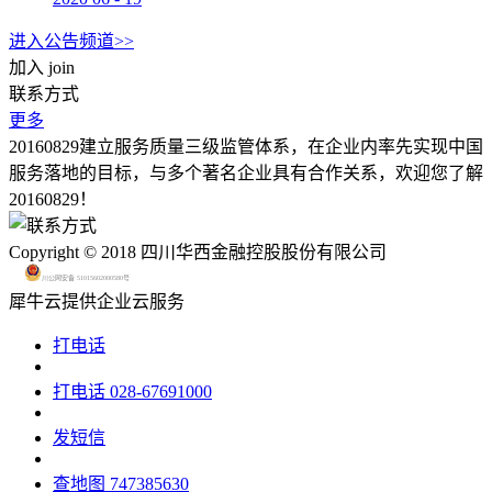
进入公告频道>>
加入
join
联系方式
更多
20160829建立服务质量三级监管体系，在企业内率先实现中国
服务落地的目标，与多个著名企业具有合作关系，欢迎您了解
20160829！
Copyright © 2018 四川华西金融控股股份有限公司
川公网安备 51015602000580号
犀牛云提供企业云服务
打电话
打电话
028-67691000
发短信
查地图
747385630